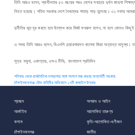
তিনি আরও বলেন, স্বাধীনতার ৫৩ বছরের পরও দেশের সবচেয়ে দুর্বল জায়গা শিক্ষাব্য
নিহত হয়েছে। পতিত সরকার দেশে বৈষম্যের পাহাড় গড়ে তুলেছে। ৩১ দফায় আমরা
দুর্নীতির ভূত দূর করতে হবে উল্লেখ করে মির্জা ফখরুল বলেন, না হলে কোনও কিছু
এ সময় তিনি আরও বলেন, বিএনপি চেয়ারপারসন খালেদা জিয়া অত্যন্ত অসুস্থ। তাকে
সূত্র: যমুনা, একাত্তর, এসএ টিভি, বাংলাদেশ প্রতিদিন
Post
শনিবার থেকে রাজনৈতিক দলগুলোর সঙ্গে সংলাপ শুরু করছে অন্তর্বর্তী সরকার
চাঁপাইনবাবগঞ্জে যৌথ বাহিনীর অভিযানে ১৭টি ককটেল উদ্ধার
navigation
প্রচ্ছদ
অপরাধ ও আইন
আর্কাইভ
আলোকিত তারুণ্য
কলাম
কৃতি-আলোকিত-গুণীজন
চাঁপাইনবাবগঞ্জ
জাতীয়