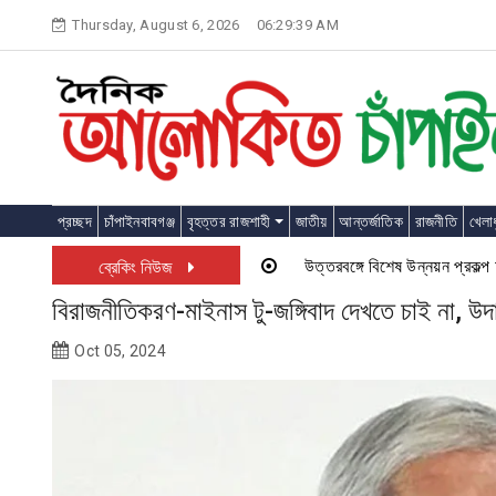
Skip
Thursday, August 6, 2026
06:29:40 AM
to
content
প্রচ্ছদ
চাঁপাইনবাবগঞ্জ
বৃহত্তর রাজশাহী
জাতীয়
আন্তর্জাতিক
রাজনীতি
খেলাধ
উত্তরবঙ্গে বিশেষ উন্নয়ন প্রকল্প চালু হত
ব্রেকিং নিউজ
বিরাজনীতিকরণ-মাইনাস টু-জঙ্গিবাদ দেখতে চাই না, উদ
Oct 05, 2024