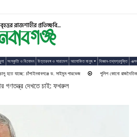
ুলা
সংস্কৃতি ও বিনোদন
উত্তরবঙ্গ ও সারাদেশ
আলোকিত মানুষ
বিজ্ঞান-তথ্যপ্রযুক্তি
এক্স
ে যাচ্ছে: চাঁপাইনবাবগঞ্জে ড. সাইমুম পারভেজ
পুলিশ কোনো রাজনৈতিক দলের লাঠিয়
ার গণতন্ত্র দেখতে চাই: ফখরুল