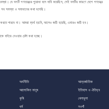
বস্থা। যে দলটি গণতন্ত্রের পুরোধা বলে দাবি করেছিল, সেই দলটির কারণে দেশে গণতন্ত্র
 সব সমস্যা ও সমাধানের কথা বলেছি।
ই করতে পারবে না। আমরা ব্যর্থ হয়নি, আগেও জয়ী হয়েছি, এবারও জয়ী হব।
 বাইরে নেওয়ার চেষ্টা করা হচ্ছে।
অর্থনীতি
আন্তর্জাতিক
আলোকিত মানুষ
ইতিহাস ও ঐতিহ্য
কৃষি
খেলাধুলা
ধর্ম
নওগাঁ