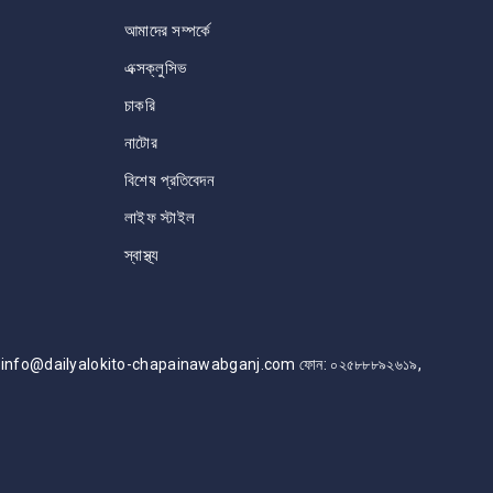
আমাদের সম্পর্কে
এক্সক্লুসিভ
চাকরি
নাটোর
বিশেষ প্রতিবেদন
লাইফ স্টাইল
স্বাস্থ্য
info@dailyalokito-chapainawabganj.com ফোন: ০২৫৮৮৮৯২৬১৯,