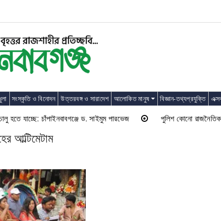
ুলা
সংস্কৃতি ও বিনোদন
উত্তরবঙ্গ ও সারাদেশ
আলোকিত মানুষ
বিজ্ঞান-তথ্যপ্রযুক্তি
এক্স
তে যাচ্ছে: চাঁপাইনবাবগঞ্জে ড. সাইমুম পারভেজ
পুলিশ কোনো রাজনৈতিক দলের লাঠ
হের আল্টিমেটাম