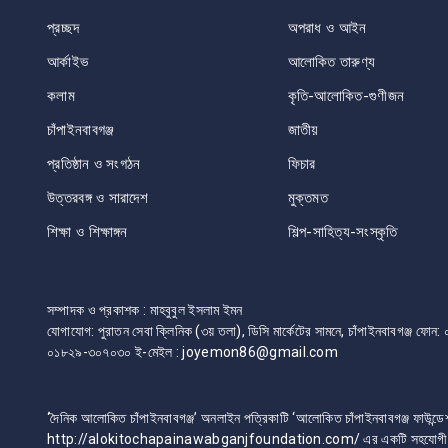
প্রচ্ছদ
অপরাধ ও আইন
আর্কাইভ
আলোকিত তারুণ্য
কলাম
কৃতি-আলোকিত-গুণীজন
চাঁপাইনবাবগঞ্জ
জাতীয়
প্রতিষ্ঠান ও সংগঠন
ফিচার
উত্তরবঙ্গ ও সারাদেশ
মুক্তমত
শিক্ষা ও শিক্ষাঙ্গন
শিল্প-সাহিত্য-সংস্কৃতি
সম্পাদক ও প্রকাশক : মাহবুবুল ইসলাম ইমন
যোগাযোগ: পুরাতন সেবা ক্লিনিক (৩য় তলা), ডিসি মার্কেটের সামনে, চাঁপাইনবাবগঞ্জ 
০১৮২৯-৩০৭০৩০ ই-মেইল : joyemon86@gmail.com
‘দৈনিক আলোকিত চাঁপাইনবাবগঞ্জ’ অনলাইন পত্রিকাটি ‘আলোকিত চাঁপাইনবাবগঞ্জ ফাউন্ডে
http://alokitochapainawabganjfoundation.com/ এর একটি সহযোগী প্