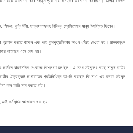
, এক নারীকে অবমাননা করে মঈনুল পুরো নারী সমাজের অবমাননা করেছেন। আপনি যতক্ষণ
িত্ব, শিক্ষক, বুদ্ধিজীবী, ছাত্রসমাজসহ বিভিন্ন শ্রেণিপেশার মানুষ উপস্থিত ছিলেন।
ণা প্রকাশ করতে থাকেন এবং পরে কুশপুত্তলিকায় আগুন ধরিয়ে দেওয়া হয়। মানববন্ধন
ে আবার শাহবাগে এসে শেষ হয়।
জার্নালে রাজনৈতিক সংবাদের বিশ্লেষণ চলছিল। এ সময় মইনুলের কাছে মাসুদা ভাট্টির
তীয় ঐক্যফ্রন্টে জামায়াতের প্রতিনিধিত্ব আপনি করছেন কি না?’ এর জবাবে মইনুল
রহীন” বলে আমি মনে করতে চাই।
দেই এই কর্মসূচির আয়োজন করা হয়।