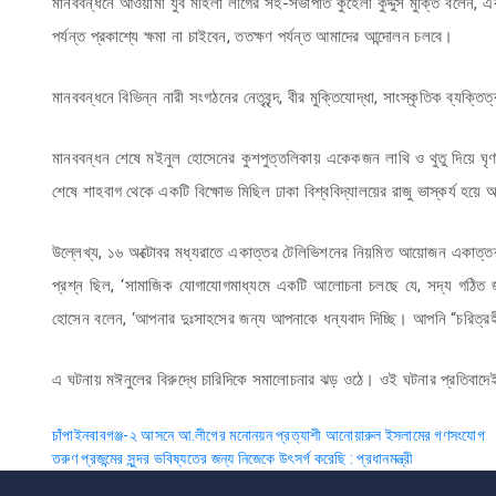
মানববন্ধনে আওয়ামী যুব মহিলা লীগের সহ-সভাপতি কুহেলী কুদ্দুস মুক্তি বলেন
পর্যন্ত প্রকাশ্যে ক্ষমা না চাইবেন, ততক্ষণ পর্যন্ত আমাদের আন্দোলন চলবে।
মানববন্ধনে বিভিন্ন নারী সংগঠনের নেতৃবৃন্দ, বীর মুক্তিযোদ্ধা, সাংস্কৃতিক ব্যক্ত
মানববন্ধন শেষে মইনুল হোসেনের কুশপুত্তলিকায় একেকজন লাথি ও থুতু দিয়ে ঘৃ
শেষে শাহবাগ থেকে একটি বিক্ষোভ মিছিল ঢাকা বিশ্ববিদ্যালয়ের রাজু ভাস্কর্য হয়
উল্লেখ্য, ১৬ অক্টোবর মধ্যরাতে একাত্তর টেলিভিশনের নিয়মিত আয়োজন একাত্তর 
প্রশ্ন ছিল, ‘সামাজিক যোগাযোগমাধ্যমে একটি আলোচনা চলছে যে, সদ্য গঠিত জা
হোসেন বলেন, ‘আপনার দুঃসাহসের জন্য আপনাকে ধন্যবাদ দিচ্ছি। আপনি “চরিত্
এ ঘটনায় মঈনুলের বিরুদ্ধে চারিদিকে সমালোচনার ঝড় ওঠে। ওই ঘটনার প্রতিবা
Post
চাঁপাইনবাবগঞ্জ-২ আসনে আ.লীগের মনোনয়ন প্রত্যাশী আনোয়ারুল ইসলামের গণসংযোগ
তরুণ প্রজন্মের সুন্দর ভবিষ্যতের জন্য নিজেকে উৎসর্গ করেছি : প্রধানমন্ত্রী
navigation