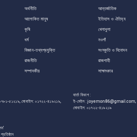
অর্থনীতি
আন্তর্জাতিক
আলোকিত মানুষ
ইতিহাস ও ঐতিহ্য
কৃষি
খেলাধুলা
ধর্ম
নওগাঁ
বিজ্ঞান-তথ্যপ্রযুক্তি
সংস্কৃতি ও বিনোদন
রাজনীতি
রাজশাহী
সম্পাদকীয়
সাক্ষাৎকার
বার্তা বিভাগ :
ফোন: ০৭৮১-৫১২১৯, মোবাইল: ০১৭২২-৪১৯২১৯,
ই-মেইল : joyemon86@gmail.com, 
মোবাইল: ০১৭২২-৪১৯২১৯
শন’
রতিষ্ঠান