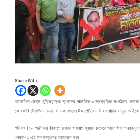
Share With
আলোকিত ডেস্ক: মুক্তিযুদ্ধের স্বপক্ষের সামাজিক ও সাংস্কৃতিক সংগঠনের নেতারা 
বেসরকারি টেলিভিশন চ্যানেল একাত্তরের টক শো’তে নারী সাংবাদিক মাসুদা ভাট্টিকে 
শনিবার (২০ অক্টোবর) বিকালে ঢাকার শাহবাগ প্রজন্ম চত্বরে আয়োজিত মানববন্ধন 
গৌরব’৭১ এই মানববন্ধনের আয়োজন করে।