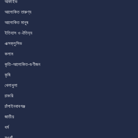
আর্কাইভ
আলোকিত তারুণ্য
আলোকিত মানুষ
ইতিহাস ও ঐতিহ্য
এক্সক্লুসিভ
কলাম
কৃতি-আলোকিত-গুণীজন
কৃষি
খেলাধুলা
চাকরি
চাঁপাইনবাবগঞ্জ
জাতীয়
ধর্ম
নওগাঁ