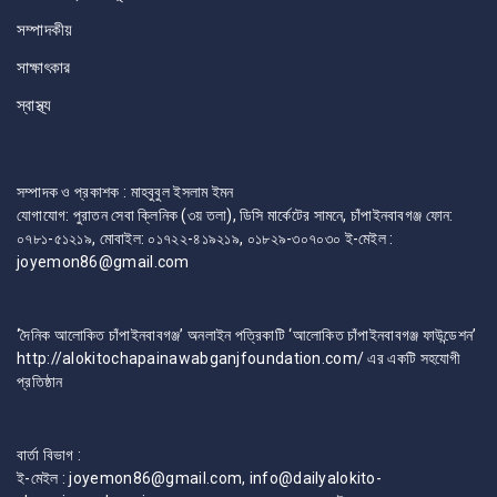
সম্পাদকীয়
সাক্ষাৎকার
স্বাস্থ্য
সম্পাদক ও প্রকাশক : মাহবুবুল ইসলাম ইমন
যোগাযোগ: পুরাতন সেবা ক্লিনিক (৩য় তলা), ডিসি মার্কেটের সামনে, চাঁপাইনবাবগঞ্জ ফোন:
০৭৮১-৫১২১৯, মোবাইল: ০১৭২২-৪১৯২১৯, ০১৮২৯-৩০৭০৩০ ই-মেইল :
joyemon86@gmail.com
‘দৈনিক আলোকিত চাঁপাইনবাবগঞ্জ’ অনলাইন পত্রিকাটি ‘আলোকিত চাঁপাইনবাবগঞ্জ ফাউন্ডেশন’
http://alokitochapainawabganjfoundation.com/ এর একটি সহযোগী
প্রতিষ্ঠান
বার্তা বিভাগ :
ই-মেইল : joyemon86@gmail.com, info@dailyalokito-