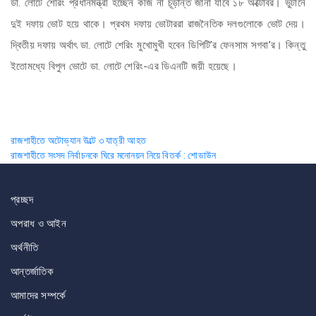
ডা. লোটে শেরিং প্রধানমন্ত্রী হচ্ছেন কজি না চূড়ান্ত জানা যাবে ১৮ অক্টোবর। ভুটানে
দুই দফায় ভোট হয়ে থাকে। প্রথম দফায় ভোটাররা রাজনৈতিক দলগুলোকে ভোট দেয়।
দ্বিতীয় দফায় অর্থাৎ ডা. লোটে শেরিং মুখোমুখী হবেন ডিপিটি’র ফেনসাম সগবা’র। কিন্তু
ইতোমধ্যে বিপুল ভোটে ডা. লোটে শেরিং-এর ডিএনটি জয়ী হয়েছে।
Post
রাজশাহীতে অটোভ্যান উল্টে ৩ যাত্রী আহত
রাজশাহীতে সংসদ নির্বাচনকে ঘিরে মনোনয়ন নিয়ে বিতর্ক : শোডাউন
navigation
প্রচ্ছদ
অপরাধ ও আইন
অর্থনীতি
আন্তর্জাতিক
আমাদের সম্পর্কে