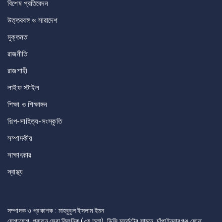
বিশেষ প্রতিবেদন
উত্তরবঙ্গ ও সারাদেশ
মুক্তমত
রাজনীতি
রাজশাহী
লাইফ স্টাইল
শিক্ষা ও শিক্ষাঙ্গন
শিল্প-সাহিত্য-সংস্কৃতি
সম্পাদকীয়
সাক্ষাৎকার
স্বাস্থ্য
সম্পাদক ও প্রকাশক : মাহবুবুল ইসলাম ইমন
যোগাযোগ: পুরাতন সেবা ক্লিনিক (৩য় তলা), ডিসি মার্কেটের সামনে, চাঁপাইনবাবগঞ্জ ফোন: