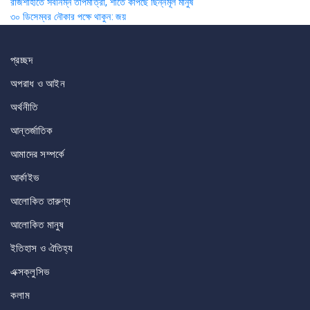
Post
রাজশাহীতে সর্বনিম্ন তাপমাত্রা, শীতে কাঁপছে ছিন্নমূল মানুষ
৩০ ডিসেম্বর নৌকার পক্ষে থাকুন: জয়
navigation
প্রচ্ছদ
অপরাধ ও আইন
অর্থনীতি
আন্তর্জাতিক
আমাদের সম্পর্কে
আর্কাইভ
আলোকিত তারুণ্য
আলোকিত মানুষ
ইতিহাস ও ঐতিহ্য
এক্সক্লুসিভ
কলাম