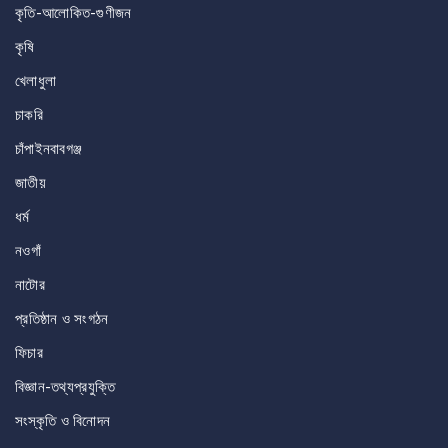
কৃতি-আলোকিত-গুণীজন
কৃষি
খেলাধুলা
চাকরি
চাঁপাইনবাবগঞ্জ
জাতীয়
ধর্ম
নওগাঁ
নাটোর
প্রতিষ্ঠান ও সংগঠন
ফিচার
বিজ্ঞান-তথ্যপ্রযুক্তি
সংস্কৃতি ও বিনোদন