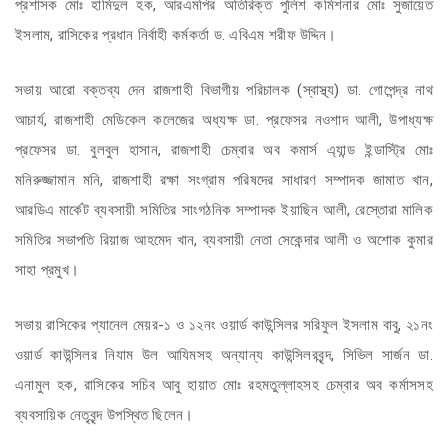
প্রশাসক মোঃ হামিদুল হক, আরএমপির অতিরিক্ত পুলিশ কমিশনার মোঃ সুজায়েত
ইসলাম, রাসিকের প্রধান নির্বাহী কর্মকর্তা ড. এবিএম শরীফ উদ্দিন।
সভায় আরো বক্তব্য দেন রাজশাহী বিভাগীয় পরিচালক (স্বাস্থ্য) ডা. গোপেন্দ্র নাথ
আচার্য, রাজশাহী মেডিকেল কলেজের অধ্যক্ষ ডা. প্রফেসর নওশাদ আলী, উপাধ্যক্ষ
প্রফেসর ডা. বুলবুল হাসান, রাজশাহী চেম্বার অব কমার্স এ্যান্ড ইন্ডাস্ট্রি মোঃ
মনিরুজ্জামান মনি, রাজশাহী রক্ষা সংগ্রাম পরিষদের সাধারণ সম্পাদক জামাত খান,
আরডিএ মার্কেট ব্যবসায়ী সমিতির সাংগঠনিক সম্পাদক ইয়াছিন আলী, রেস্তোরা মালিক
সমিতির সভাপতি রিয়াজ আহমেদ খান, ব্যবসায়ী নেতা সেকেন্দার আলী ও অশোক কুমার
সাহা প্রমুখ।
সভায় রাসিকের প্যানেল মেয়র-১ ও ১২নং ওয়ার্ড কাউন্সিলর সরিফুল ইসলাম বাবু, ২১নং
ওয়ার্ড কাউন্সিলর নিযাম উল আযিমসহ অন্যান্য কাউন্সিলরবৃন্দ, সিভিল সার্জন ডা.
এনামুল হক, রাসিকের সচিব আবু হায়াত মোঃ রহমতুল্লাহসহ চেম্বার অব কর্মাসসহ
ব্যবসায়িক নেতৃবৃন্দ উপস্থিত ছিলেন।