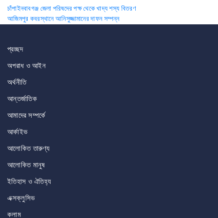
Post
চাঁপাইনবাবগঞ্জ জেলা পরিষদের পক্ষ থেকে খাদ্য শস্য বিতরণ
আজিমপুর কবরস্থানে আনিসুজ্জামানের দাফন সম্পন্ন
navigation
প্রচ্ছদ
অপরাধ ও আইন
অর্থনীতি
আন্তর্জাতিক
আমাদের সম্পর্কে
আর্কাইভ
আলোকিত তারুণ্য
আলোকিত মানুষ
ইতিহাস ও ঐতিহ্য
এক্সক্লুসিভ
কলাম