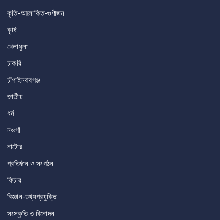
কৃতি-আলোকিত-গুণীজন
কৃষি
খেলাধুলা
চাকরি
চাঁপাইনবাবগঞ্জ
জাতীয়
ধর্ম
নওগাঁ
নাটোর
প্রতিষ্ঠান ও সংগঠন
ফিচার
বিজ্ঞান-তথ্যপ্রযুক্তি
সংস্কৃতি ও বিনোদন