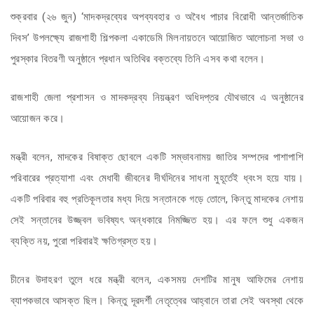
শুক্রবার (২৬ জুন) ‘মাদকদ্রব্যের অপব্যবহার ও অবৈধ পাচার বিরোধী আন্তর্জাতিক
দিবস’ উপলক্ষ্যে রাজশাহী শিল্পকলা একাডেমি মিলনায়তনে আয়োজিত আলোচনা সভা ও
পুরস্কার বিতরণী অনুষ্ঠানে প্রধান অতিথির বক্তব্যে তিনি এসব কথা বলেন।
রাজশাহী জেলা প্রশাসন ও মাদকদ্রব্য নিয়ন্ত্রণ অধিদপ্তর যৌথভাবে এ অনুষ্ঠানের
আয়োজন করে।
মন্ত্রী বলেন, মাদকের বিষাক্ত ছোবলে একটি সম্ভাবনাময় জাতির সম্পদের পাশাপাশি
পরিবারের প্রত্যাশা এবং মেধাবী জীবনের দীর্ঘদিনের সাধনা মুহূর্তেই ধ্বংস হয়ে যায়।
একটি পরিবার বহু প্রতিকূলতার মধ্য দিয়ে সন্তানকে গড়ে তোলে, কিন্তু মাদকের নেশায়
সেই সন্তানের উজ্জ্বল ভবিষ্যৎ অন্ধকারে নিমজ্জিত হয়। এর ফলে শুধু একজন
ব্যক্তি নয়, পুরো পরিবারই ক্ষতিগ্রস্ত হয়।
চীনের উদাহরণ তুলে ধরে মন্ত্রী বলেন, একসময় দেশটির মানুষ আফিমের নেশায়
ব্যাপকভাবে আসক্ত ছিল। কিন্তু দূরদর্শী নেতৃত্বের আহ্বানে তারা সেই অবস্থা থেকে