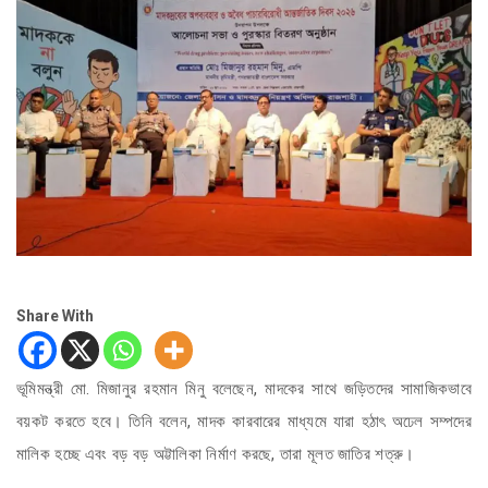
Share With
ভূমিমন্ত্রী মো. মিজানুর রহমান মিনু বলেছেন, মাদকের সাথে জড়িতদের সামাজিকভাবে
বয়কট করতে হবে। তিনি বলেন, মাদক কারবারের মাধ্যমে যারা হঠাৎ অঢেল সম্পদের
মালিক হচ্ছে এবং বড় বড় অট্টালিকা নির্মাণ করছে, তারা মূলত জাতির শত্রু।