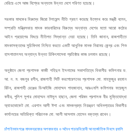
বেরিয়ে এসে আজ বিশ্বের অন্যতম উন্নত দেশে পরিণত হয়েছে।
সরকার মাদকের বিরুদ্ধে জিরো টলারেন্স নীতি গ্রহণ করেছে উল্লেখ করে মন্ত্রী বলেন,
সম্প্রতি মন্ত্রিসভায় মাদক কারবারিদের বিরুদ্ধে অন্যান্য দেশের মতো আরো কঠোর
আইন প্রয়োগের বিষয়ে নীতিগত সিদ্ধান্ত নেয়া হয়েছে। তিনি জানান, রাজশাহীতে
মাদকাসক্তদের সুচিকিৎসা নিশ্চিত করতে একটি আধুনিক মাদক নিরাময় কেন্দ্র এবং শিশু
হাসপাতালসহ অন্যান্য উন্নত চিকিৎসাসেবা প্রতিষ্ঠার কাজ চলমান রয়েছে।
অনুষ্ঠানে জেলা প্রশাসক কাজী শহিদুল ইসলামের সভাপতিত্বে বিভাগীয় কমিশনার ড.
আ. ন. ম. বজলুর রশীদ, রাজশাহী সিটি করপোরেশনের প্রশাসক মো. মাহফুজুর রহমান
রিটন, রাজশাহী রেঞ্জের ডিআইজি মোহাম্মদ শাহজাহান, আরএমপি কমিশনার ফয়েজুল
কবীর, পুলিশ সুপার মোহাম্মদ নাঈমুল হাছান, জেলা পরিষদ প্রশাসক বীর মুক্তিযোদ্ধা
অ্যাডভোকেট মো. এরশাদ আলী ঈশা এবং মাদকদ্রব্য নিয়ন্ত্রণ অধিদপ্তরের বিভাগীয়
কার্যালয়ের অতিরিক্ত পরিচালক মো. আলী আসলাম হোসেন বক্তব্য রাখেন।
Post
চাঁপাইনবাবগঞ্জে মাদকদ্রব্যের অপব্যবহার ও অবৈধ পাচারবিরোধী আন্তর্জাতিক দিবসে র‌্যালি