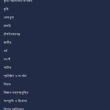
কৃতি-আলোকিত-গুণীজন
কৃষি
খেলাধুলা
চাকরি
চাঁপাইনবাবগঞ্জ
জাতীয়
ধর্ম
নওগাঁ
নাটোর
প্রতিষ্ঠান ও সংগঠন
ফিচার
বিজ্ঞান-তথ্যপ্রযুক্তি
সংস্কৃতি ও বিনোদন
বিশেষ প্রতিবেদন