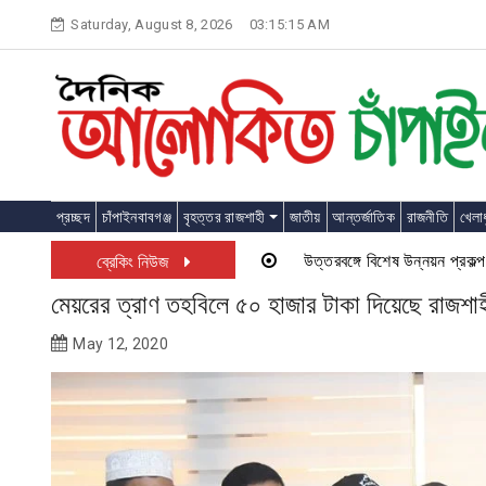
Skip
Saturday, August 8, 2026
03:15:15 AM
to
content
প্রচ্ছদ
চাঁপাইনবাবগঞ্জ
বৃহত্তর রাজশাহী
জাতীয়
আন্তর্জাতিক
রাজনীতি
খেলাধ
উত্তরবঙ্গে বিশেষ উন্নয়ন প্রকল্প চালু
ব্রেকিং নিউজ
মেয়রের ত্রাণ তহবিলে ৫০ হাজার টাকা দিয়েছে রাজশ
May 12, 2020