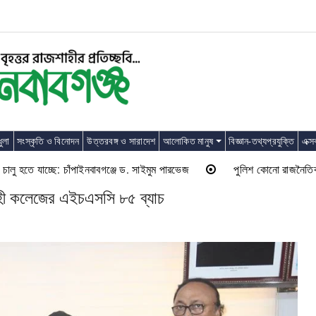
ুলা
সংস্কৃতি ও বিনোদন
উত্তরবঙ্গ ও সারাদেশ
আলোকিত মানুষ
বিজ্ঞান-তথ্যপ্রযুক্তি
এক্স
 হতে যাচ্ছে: চাঁপাইনবাবগঞ্জে ড. সাইমুম পারভেজ
পুলিশ কোনো রাজনৈতিক দলের লা
াহী কলেজের এইচএসসি ৮৫ ব্যাচ