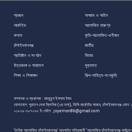
navigation
প্রচ্ছদ
অপরাধ ও আইন
আর্কাইভ
আলোকিত তারুণ্য
কলাম
কৃতি-আলোকিত-গুণীজন
চাঁপাইনবাবগঞ্জ
জাতীয়
প্রতিষ্ঠান ও সংগঠন
ফিচার
উত্তরবঙ্গ ও সারাদেশ
মুক্তমত
শিক্ষা ও শিক্ষাঙ্গন
শিল্প-সাহিত্য-সংস্কৃতি
সম্পাদক ও প্রকাশক : মাহবুবুল ইসলাম ইমন
যোগাযোগ: পুরাতন সেবা ক্লিনিক (৩য় তলা), ডিসি মার্কেটের সামনে, চাঁপাইনবাবগঞ্জ 
০১৮২৯-৩০৭০৩০ ই-মেইল : joyemon86@gmail.com
‘দৈনিক আলোকিত চাঁপাইনবাবগঞ্জ’ অনলাইন পত্রিকাটি ‘আলোকিত চাঁপাইনবাবগঞ্জ ফাউন্ডে