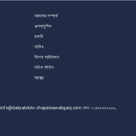
আমাদের সম্পর্কে
এক্সক্লুসিভ
চাকরি
নাটোর
বিশেষ প্রতিবেদন
লাইফ স্টাইল
স্বাস্থ্য
info@dailyalokito-chapainawabganj.com ফোন: ০২৫৮৮৮৯২৬১৯,