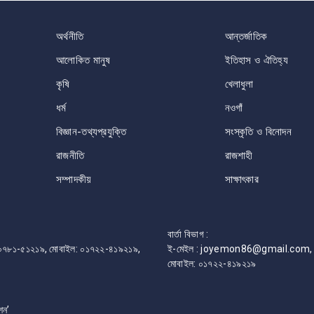
অর্থনীতি
আন্তর্জাতিক
আলোকিত মানুষ
ইতিহাস ও ঐতিহ্য
কৃষি
খেলাধুলা
ধর্ম
নওগাঁ
বিজ্ঞান-তথ্যপ্রযুক্তি
সংস্কৃতি ও বিনোদন
রাজনীতি
রাজশাহী
সম্পাদকীয়
সাক্ষাৎকার
বার্তা বিভাগ :
ফোন: ০৭৮১-৫১২১৯, মোবাইল: ০১৭২২-৪১৯২১৯,
ই-মেইল : joyemon86@gmail.com, 
মোবাইল: ০১৭২২-৪১৯২১৯
শন’