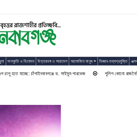
ুলা
সংস্কৃতি ও বিনোদন
উত্তরবঙ্গ ও সারাদেশ
আলোকিত মানুষ
বিজ্ঞান-তথ্যপ্রযুক্তি
এক্স
ু হতে যাচ্ছে: চাঁপাইনবাবগঞ্জে ড. সাইমুম পারভেজ
পুলিশ কোনো রাজনৈতিক দলের 