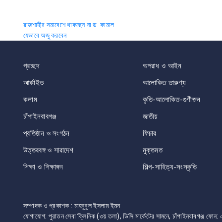
Post
রাজশাহীর সমাবেশে থাকছেন না ড. কামাল
যেভাবে অজু করবেন
navigation
প্রচ্ছদ
অপরাধ ও আইন
আর্কাইভ
আলোকিত তারুণ্য
কলাম
কৃতি-আলোকিত-গুণীজন
চাঁপাইনবাবগঞ্জ
জাতীয়
প্রতিষ্ঠান ও সংগঠন
ফিচার
উত্তরবঙ্গ ও সারাদেশ
মুক্তমত
শিক্ষা ও শিক্ষাঙ্গন
শিল্প-সাহিত্য-সংস্কৃতি
সম্পাদক ও প্রকাশক : মাহবুবুল ইসলাম ইমন
যোগাযোগ: পুরাতন সেবা ক্লিনিক (৩য় তলা), ডিসি মার্কেটের সামনে, চাঁপাইনবাবগঞ্জ 