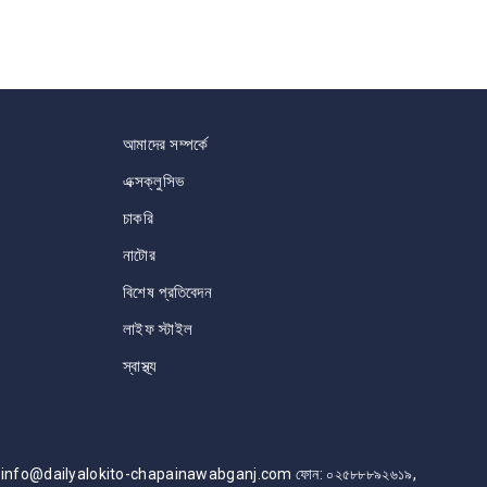
আমাদের সম্পর্কে
এক্সক্লুসিভ
চাকরি
নাটোর
বিশেষ প্রতিবেদন
লাইফ স্টাইল
স্বাস্থ্য
info@dailyalokito-chapainawabganj.com ফোন: ০২৫৮৮৮৯২৬১৯,