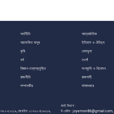
অর্থনীতি
আন্তর্জাতিক
আলোকিত মানুষ
ইতিহাস ও ঐতিহ্য
কৃষি
খেলাধুলা
ধর্ম
নওগাঁ
বিজ্ঞান-তথ্যপ্রযুক্তি
সংস্কৃতি ও বিনোদন
রাজনীতি
রাজশাহী
সম্পাদকীয়
সাক্ষাৎকার
বার্তা বিভাগ :
ফোন: ০৭৮১-৫১২১৯, মোবাইল: ০১৭২২-৪১৯২১৯,
ই-মেইল : joyemon86@gmail.com, 