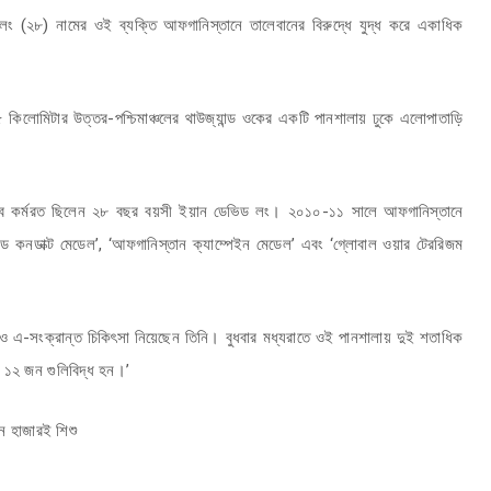
 লং (২৮) নামের ওই ব্যক্তি আফগানিস্তানে তালেবানের বিরুদ্ধে যুদ্ধ করে একাধিক
র ৬৫ কিলোমিটার উত্তর-পশ্চিমাঞ্চলের থাউজ্যান্ড ওকের একটি পানশালায় ঢুকে এলোপাতাড়ি
সেবে কর্মরত ছিলেন ২৮ বছর বয়সী ইয়ান ডেভিড লং। ২০১০-১১ সালে আফগানিস্তানে
গুড কনডাক্ট মেডেল’, ‘আফগানিস্তান ক্যাম্পেইন মেডেল’ এবং ‘গ্লোবাল ওয়ার টেররিজম
েও এ-সংক্রান্ত চিকিৎসা নিয়েছেন তিনি। বুধবার মধ্যরাতে ওই পানশালায় দুই শতাধিক
 ১২ জন গুলিবিদ্ধ হন।’
িন হাজারই শিশু