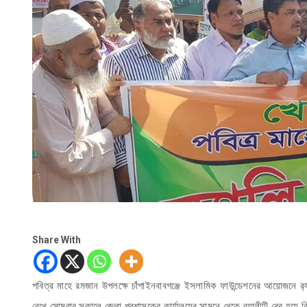
Share With
পবিত্র মাহে রমজান উপলক্ষে চাঁপাইনবাবগঞ্জে ইসলামিক ফাউন্ডেশনের আয়োজনে র
রেখে সোমবার সকালে জেলা প্রশাসকের কার্যালয়ের সামনে থেকে র‌্যালীটি বের হয়ে 