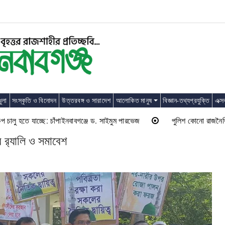
ুলা
সংস্কৃতি ও বিনোদন
উত্তরবঙ্গ ও সারাদেশ
আলোকিত মানুষ
বিজ্ঞান-তথ্যপ্রযুক্তি
এক্স
ু হতে যাচ্ছে: চাঁপাইনবাবগঞ্জে ড. সাইমুম পারভেজ
পুলিশ কোনো রাজনৈতিক দলের ল
 র‌্যালি ও সমাবেশ