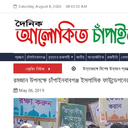
Skip
Saturday, August 8, 2026
08:45:52 AM
to
content
প্রচ্ছদ
চাঁপাইনবাবগঞ্জ
বৃহত্তর রাজশাহী
জাতীয়
আন্তর্জাতিক
রাজনীতি
খেলাধ
উত্তরবঙ্গে বিশেষ উন্নয়ন প্রকল্প চাল
ব্রেকিং নিউজ
রমজান উপলক্ষে চাঁপাইনবাবগঞ্জ ইসলামিক ফাউন্ডেশনের
May 06, 2019