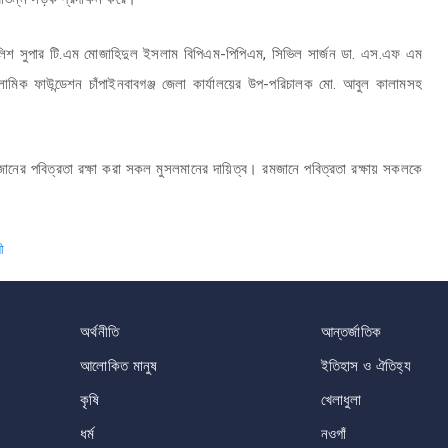
লিশ সুপার টি.এম মোজাহিদুল ইসলাম বিপিএম-পিপিএম, সিভিল সার্জন ডা. এস.এফ এম
লামিক ফাউন্ডেশন চাঁপাইনবাবগঞ্জ জেলা কার্যালয়ের উপ-পরিচালক মো. আবুল কালামসহ
মজানের পবিত্রতা রক্ষা করা সকল মুসলমানের দায়িত্ব। রমজানে পবিত্রতা রক্ষায় সকলকে
ী
অর্থনীতি
আন্তর্জাতিক
আলোকিত মানুষ
ইতিহাস ও ঐতিহ্য
কৃষি
খেলাধুলা
ধর্ম
নওগাঁ