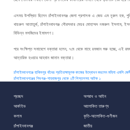
এসময় উপস্থিত ছিলেন চাঁপাইনবাবগঞ্জ জেলা প্রশাসক এ জেড এম নূরুল হক, পু
খায়রুল আতাতুর্ক, চাঁপাইনবাবগঞ্জ পৌরসভার মেয়র মোহাম্মদ নজরুল ইসলাম, ইস
বিভিন্ন মসজিদের ইমামগণ।
পরে সংক্ষিপ্ত সমাবেশে বক্তারা বলেন, ৭মে থেকে মাহে রমজান শুরু হচ্ছে, এই র
আন্তরিক হওয়ার আহবান জানান বক্তারা।
Post
চাঁপাইনবাবগঞ্জে হাকিমপুর বাঁধের প্রতিরক্ষামূলক কাজের উদ্বোধন করলেন মহিলা এমপি জেস
চাঁপাইনবাবগঞ্জের শিবগঞ্জ-শাহবাজপুর থেকে ২টি পিস্তলসহ আটক ১
navigation
প্রচ্ছদ
অপরাধ ও আইন
আর্কাইভ
আলোকিত তারুণ্য
কলাম
কৃতি-আলোকিত-গুণীজন
চাঁপাইনবাবগঞ্জ
জাতীয়