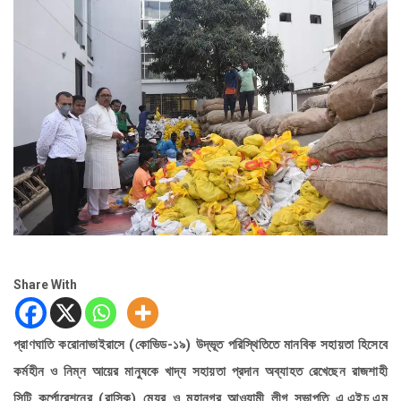
Share With
প্রাণঘাতি করোনাভাইরাসে (কোভিড-১৯) উদ্ভূত পরিস্থিতিতে মানবিক সহায়তা হিসেবে
কর্মহীন ও নিম্ন আয়ের মানুষকে খাদ্য সহায়তা প্রদান অব্যাহত রেখেছেন রাজশাহী
সিটি কর্পোরেশনের (রাসিক) মেয়র ও মহানগর আওয়ামী লীগ সভাপতি এ.এইচ.এম