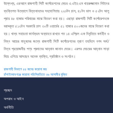
উল্লেখ্য, এরআগে রাজশাহী সিটি কর্পোরেশনের মেয়র এ.এইচ.এম খায়রুজ্জামান লিটনের
ব্যক্তিগত উদ্যোগে বিত্তবানদের সহযোগিতায় ২২৩টন চাল, ৪১টন ডাল ও ৫২টন আলু
প্রায় ৪৫ হাজার পরিবারের মাঝে বিতরণ করা হয়। এছাড়া রাজশাহী সিটি কর্পোরেশনকে
বরাদ্দকৃত ৫১৩টন সরকারি চাল ৩০টি ওয়ার্ডের ৫১ হাজার ৫০০জনের মাঝে বিতরণ করা
হয়। খাদ্য সহায়তা কার্যক্রম অব্যাহত রাখতে গত ১৪ এপ্রিল এক বিবৃতিতে কর্মহীন ও
নিম্ন আয়ের মানুষদের জন্যে রাজশাহী সিটি কর্পোরেশনের ত্রাণ তহবিলে নগদ অর্থ/
নিত্য প্রয়োজনীয় পণ্য প্রদানের আহ্বান জানান মেয়র। এরপর মেয়রের আহ্বান সাড়া
দিয়ে এগিয়ে আসছেন অনেক ব্যক্তি, প্রতিষ্ঠান ও সংগঠন।
Post
রাজশাহী বিভাগে ৫৫ জনের করোনা জয়
চাঁপাইনবাবগঞ্জে করোনা পরিস্থিতিতে ৩৬ আসামীর মুক্তি
navigation
প্রচ্ছদ
অপরাধ ও আইন
অর্থনীতি