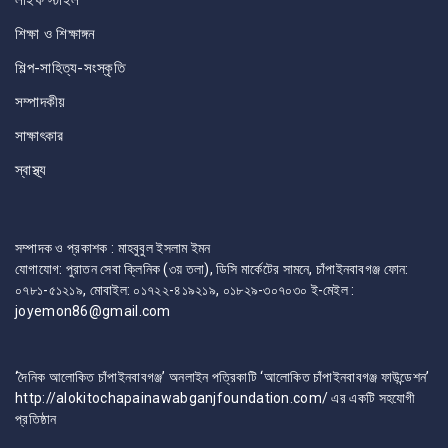
শিক্ষা ও শিক্ষাঙ্গন
শিল্প-সাহিত্য-সংস্কৃতি
সম্পাদকীয়
সাক্ষাৎকার
স্বাস্থ্য
সম্পাদক ও প্রকাশক : মাহবুবুল ইসলাম ইমন
যোগাযোগ: পুরাতন সেবা ক্লিনিক (৩য় তলা), ডিসি মার্কেটের সামনে, চাঁপাইনবাবগঞ্জ ফোন:
০৭৮১-৫১২১৯, মোবাইল: ০১৭২২-৪১৯২১৯, ০১৮২৯-৩০৭০৩০ ই-মেইল :
joyemon86@gmail.com
‘দৈনিক আলোকিত চাঁপাইনবাবগঞ্জ’ অনলাইন পত্রিকাটি ‘আলোকিত চাঁপাইনবাবগঞ্জ ফাউন্ডেশন’
http://alokitochapainawabganjfoundation.com/ এর একটি সহযোগী
প্রতিষ্ঠান