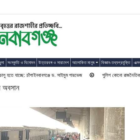
ুলা
সংস্কৃতি ও বিনোদন
উত্তরবঙ্গ ও সারাদেশ
আলোকিত মানুষ
বিজ্ঞান-তথ্যপ্রযুক্তি
এক্স
তে যাচ্ছে: চাঁপাইনবাবগঞ্জে ড. সাইমুম পারভেজ
পুলিশ কোনো রাজনৈতিক দলের লাঠ
ের অবসান