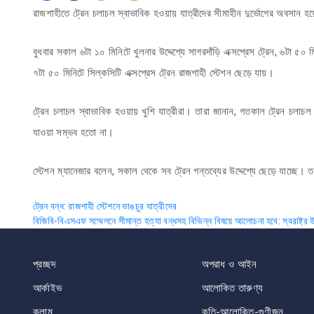
রাজশাহীতে ট্রেন চলাচল স্বাভাবিক হওয়ায় যাত্রীদের সীমাহীন দুর্ভোগের অবসান হয়
বুধবার সকাল ৬টা ১০ মিনিটে খুলনার উদ্দেশ্যে সাগরদাঁড়ি এক্সপ্রেস ট্রেন, ৬টা ৫০ ম
৭টা ৫০ মিনিটে সিল্কসিটি এক্সপ্রেস ট্রেন রাজশাহী স্টেশন ছেড়ে যায়।
ট্রেন চলাচল স্বাভাবিক হওয়ায় খুশি যাত্রীরা। তারা জানান, গতকাল ট্রেন চলাচ
যাওয়া সম্ভব হতো না।
স্টেশন ম্যানেজার বলেন, সকাল থেকে সব ট্রেন গন্তব্যের উদ্দেশ্যে ছেড়ে যাচ্ছে। ত
Post
ট্রেন বন্ধ: রাজশাহী স্টেশনে ভাঙচুর যাত্রীদের
বিজিবি-বিএসএফ সম্মেলনে সীমান্ত হত্যা বন্ধসহ বিভিন্ন বিষয়ে আলোচনা হবে: স্বরাষ্ট্র উ
navigation
প্রচ্ছদ
অপরাধ ও আইন
আর্কাইভ
আলোকিত তারুণ্য
কলাম
কৃতি-আলোকিত-গুণীজন