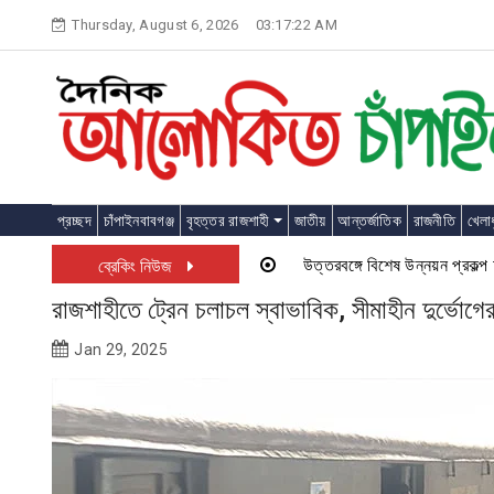
Skip
Thursday, August 6, 2026
03:17:22 AM
to
content
প্রচ্ছদ
চাঁপাইনবাবগঞ্জ
বৃহত্তর রাজশাহী
জাতীয়
আন্তর্জাতিক
রাজনীতি
খেলাধ
উত্তরবঙ্গে বিশেষ উন্নয়ন প্রকল্প চালু হ
ব্রেকিং নিউজ
রাজশাহীতে ট্রেন চলাচল স্বাভাবিক, সীমাহীন দুর্ভোগ
Jan 29, 2025