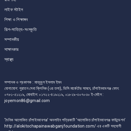
লাইফ স্টাইল
শিক্ষা ও শিক্ষাঙ্গন
শিল্প-সাহিত্য-সংস্কৃতি
সম্পাদকীয়
সাক্ষাৎকার
স্বাস্থ্য
সম্পাদক ও প্রকাশক : মাহবুবুল ইসলাম ইমন
যোগাযোগ: পুরাতন সেবা ক্লিনিক (৩য় তলা), ডিসি মার্কেটের সামনে, চাঁপাইনবাবগঞ্জ ফোন:
০৭৮১-৫১২১৯, মোবাইল: ০১৭২২-৪১৯২১৯, ০১৮২৯-৩০৭০৩০ ই-মেইল :
joyemon86@gmail.com
‘দৈনিক আলোকিত চাঁপাইনবাবগঞ্জ’ অনলাইন পত্রিকাটি ‘আলোকিত চাঁপাইনবাবগঞ্জ ফাউন্ডেশন’
http://alokitochapainawabganjfoundation.com/ এর একটি সহযোগী