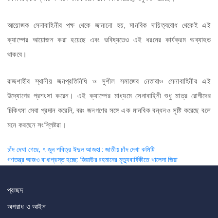
আয়োজক সেনাবাহিনীর পক্ষ থেকে জানানো হয়, মানবিক দায়িত্ববোধ থেকেই এই
ক্যাম্পের আয়োজন করা হয়েছে এবং ভবিষ্যতেও এই ধরনের কার্যক্রম অব্যাহত
থাকবে।
রাজশাহীর স্থানীয় জনপ্রতিনিধি ও সুশীল সমাজের নেতারাও সেনাবাহিনীর এই
উদ্যোগের প্রশংসা করেন। এই ক্যাম্পের মাধ্যমে সেনাবাহিনী শুধু মাত্র রোগীদের
চিকিৎসা সেবা প্রদান করেনি, বরং জনগণের সঙ্গে এক মানবিক বন্ধনও সৃষ্টি করেছে বলে
মনে করছেন সংশ্লিষ্টরা।
Post
চাঁদ দেখা গেছে, ৭ জুন পবিত্র ঈদুল আজহা : জাতীয় চাঁদ দেখা কমিটি
গণতন্ত্র আজও বাধাগ্রস্ত হচ্ছে: জিয়াউর রহমানের মৃত্যুবার্ষিকীতে খালেদা জিয়া
navigation
প্রচ্ছদ
অপরাধ ও আইন