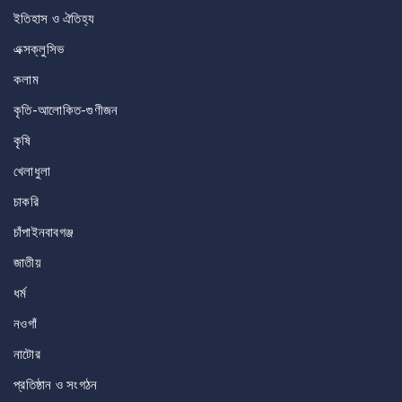
ইতিহাস ও ঐতিহ্য
এক্সক্লুসিভ
কলাম
কৃতি-আলোকিত-গুণীজন
কৃষি
খেলাধুলা
চাকরি
চাঁপাইনবাবগঞ্জ
জাতীয়
ধর্ম
নওগাঁ
নাটোর
প্রতিষ্ঠান ও সংগঠন