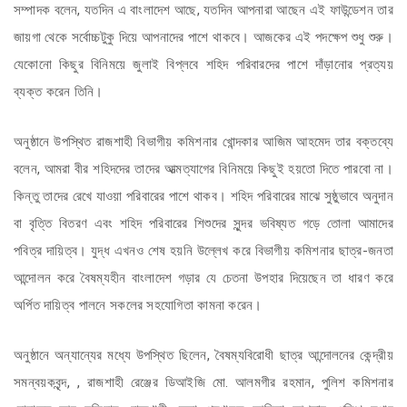
সম্পাদক বলেন, যতদিন এ বাংলাদেশ আছে, যতদিন আপনারা আছেন এই ফাউন্ডেশন তার
জায়গা থেকে সর্বোচ্চটুকু দিয়ে আপনাদের পাশে থাকবে। আজকের এই পদক্ষেপ শুধু শুরু।
যেকোনো কিছুর বিনিময়ে জুলাই বিপ্লবে শহিদ পরিবারদের পাশে দাঁড়ানোর প্রত্যয়
ব্যক্ত করেন তিনি।
অনুষ্ঠানে উপস্থিত রাজশাহী বিভাগীয় কমিশনার খোন্দকার আজিম আহমেদ তার বক্তব্যে
বলেন, আমরা বীর শহিদদের তাদের আত্মত্যাগের বিনিময়ে কিছুই হয়তো দিতে পারবো না।
কিন্তু তাদের রেখে যাওয়া পরিবারের পাশে থাকব। শহিদ পরিবারের মাঝে সুষ্ঠুভাবে অনুদান
বা বৃত্তি বিতরণ এবং শহিদ পরিবারের শিশুদের সুন্দর ভবিষ্যত গড়ে তোলা আমাদের
পবিত্র দায়িত্ব। যুদ্ধ এখনও শেষ হয়নি উল্লেখ করে বিভাগীয় কমিশনার ছাত্র-জনতা
আন্দোলন করে বৈষম্যহীন বাংলাদেশ গড়ার যে চেতনা উপহার দিয়েছেন তা ধারণ করে
অর্পিত দায়িত্ব পালনে সকলের সহযোগিতা কামনা করেন।
অনুষ্ঠানে অন্যান্যের মধ্যে উপস্থিত ছিলেন, বৈষম্যবিরোধী ছাত্র আন্দোলনের কেন্দ্রীয়
সমন্বয়কবৃন্দ, , রাজশাহী রেঞ্জের ডিআইজি মো. আলমগীর রহমান, পুলিশ কমিশনার