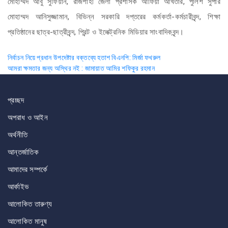
মোহাম্মদ আবু সুফিয়ান, রাজশাহী জেলা প্রশাসক আফিয়া আখতার, পুলিশ সুপার
মোহাম্মদ আনিসুজ্জামান, বিভিন্ন সরকারি দপ্তরের কর্মকর্তা-কর্মচারীবৃন্দ, শিক্ষা
প্রতিষ্ঠানের ছাত্র-ছাত্রীবৃন্দ, প্রিন্ট ও ইলেক্ট্রনিক মিডিয়ার সাংবাদিকবৃন্দ।
Post
নির্বাচন নিয়ে প্রধান উপদেষ্টার বক্তব্যে হতাশ বিএনপি: মির্জা ফখরুল
আমরা ক্ষমতার জন্য অস্থির নই : জামায়াত আমির শফিকুর রহমান
navigation
প্রচ্ছদ
অপরাধ ও আইন
অর্থনীতি
আন্তর্জাতিক
আমাদের সম্পর্কে
আর্কাইভ
আলোকিত তারুণ্য
আলোকিত মানুষ