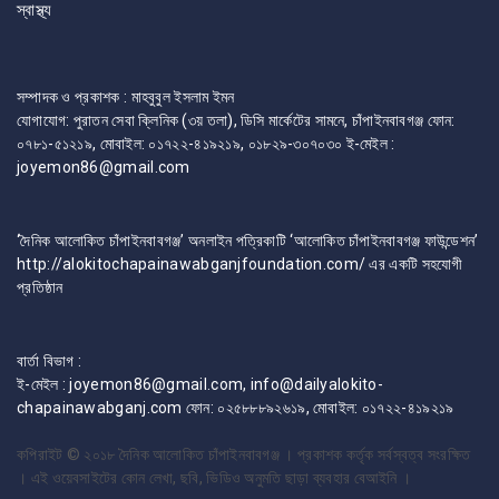
স্বাস্থ্য
সম্পাদক ও প্রকাশক : মাহবুবুল ইসলাম ইমন
যোগাযোগ: পুরাতন সেবা ক্লিনিক (৩য় তলা), ডিসি মার্কেটের সামনে, চাঁপাইনবাবগঞ্জ ফোন:
০৭৮১-৫১২১৯, মোবাইল: ০১৭২২-৪১৯২১৯, ০১৮২৯-৩০৭০৩০ ই-মেইল :
joyemon86@gmail.com
‘দৈনিক আলোকিত চাঁপাইনবাবগঞ্জ’ অনলাইন পত্রিকাটি ‘আলোকিত চাঁপাইনবাবগঞ্জ ফাউন্ডেশন’
http://alokitochapainawabganjfoundation.com/ এর একটি সহযোগী
প্রতিষ্ঠান
বার্তা বিভাগ :
ই-মেইল : joyemon86@gmail.com, info@dailyalokito-
chapainawabganj.com ফোন: ০২৫৮৮৮৯২৬১৯, মোবাইল: ০১৭২২-৪১৯২১৯
কপিরাইট © ২০১৮
দৈনিক আলোকিত চাঁপাইনবাবগঞ্জ । প্রকাশক কর্তৃক সর্বস্বত্ব সংরক্ষিত
। এই ওয়েবসাইটের কোন লেখা, ছবি, ভিডিও অনুমতি ছাড়া ব্যবহার বেআইনি ।