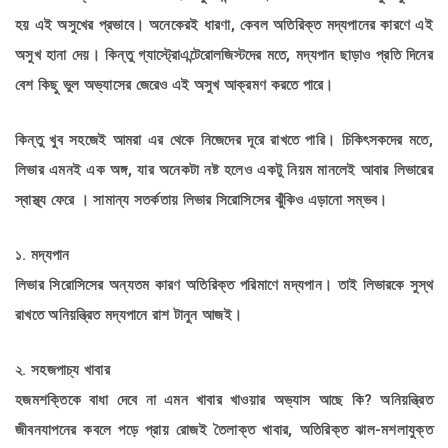
হয় এই অসুখের প্রভাবে। অনেকেরই ধারণা, কেবল অতিরিক্ত মদ্যপানের কারণে এই
অসুখ হানা দেয়। কিন্তু গ্যাস্ট্রোএন্টেরোলজিস্টদের মতে, মদ্যপান ছাড়াও প্রতি দিনের
বেশ কিছু ভুল অভ্যাসের জেরেও এই অসুখ আক্রমণ করতে পারে।
কিন্তু খুব সহজেই আমরা এর থেকে নিজেদের দূরে রাখতে পারি। চিকিৎসকদের মতে,
লিভার এমনই এক অঙ্গ, যার অনেকটা নষ্ট হলেও একটু নিয়ম মানলেই আবার লিভারের
স্বাস্থ্য ফেরে । সামান্য সতর্কতায় লিভার সিরোসিসের ঝুঁকিও এড়ানো সম্ভব।
১. মদ্যপান
লিভার সিরোসিসের অন্যতম কারণ অতিরিক্ত পরিমাণে মদ্যপান। তাই লিভারকে সুস্থ
রাখতে অনিয়ন্ত্রিত মদ্যপানে রাশ টানুন আজই।
২. সহজপাচ্য খাবার
হজমশক্তিকে বাধা দেবে না এমন খাবার খাওয়ার অভ্যাস আছে কি? অনিয়ন্ত্রিত
জীবনযাপনের কবলে পড়ে প্রায় রোজই তৈলাক্ত খাবার, অতিরিক্ত ঝাল-মশলাযুক্ত