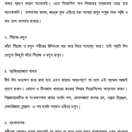
খাবার গ্রহণ করেন অনেকেই। এতে সিরোসিস অব লিভারের সম্ভাবনা বেড়ে যায়
অনেকখানি। মশলাদার খাবার, জাঙ্ক ফুড এড়িয়ে বরং আস্থা রাখুন সবুজ শাক-সব্জি ও
কম তেল-মশলার খাবারে।
৩. পিঁয়াজ-রসুন
কাঁচা পিঁয়াজ ও রসুন শরীরের টক্সিনকে বার করে দিতে সাহায্য করে। তাই প্রতি দিন
মেনুতে কিছুটা কাঁচা পিঁয়াজ ও রসুন রাখুন।
৪. প্রক্রিয়াজাত খাবার
দীর্ঘ দিন সংরক্ষণ করে রাখা যায় এমন খাবারে অভ্যস্ত? তা হলে এই স্বভাব আজই
ত্যাগ করুন। বোতল ও টিনজাত খাবারের রমরমা লিভার সিরোসিসের অন্যতম কারণ।
প্রিজারভেটিভ বা সংরক্ষণক্ষম খাবার অর্থাৎ সস, বোতলজাত ফলের রস, কোল্ড ড্রিঙ্ক,
বেকারিজাত স্ন্যাক্স- এ সব যতটা সম্ভব এড়িয়ে চলুন।
৫. ব্যথানাশক
শরীরের কোথাও ব্যথা বাড়লেই তা সহ্য না করে যখন তখন ব্যথানাশক ওষুধ খাওয়ার