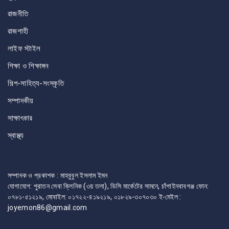
রাজনীতি
রাজশাহী
লাইফ স্টাইল
শিক্ষা ও শিক্ষাঙ্গন
শিল্প-সাহিত্য-সংস্কৃতি
সম্পাদকীয়
সাক্ষাৎকার
স্বাস্থ্য
সম্পাদক ও প্রকাশক : মাহবুবুল ইসলাম ইমন
যোগাযোগ: পুরাতন সেবা ক্লিনিক (৩য় তলা), ডিসি মার্কেটের সামনে, চাঁপাইনবাবগঞ্জ ফোন:
০৭৮১-৫১২১৯, মোবাইল: ০১৭২২-৪১৯২১৯, ০১৮২৯-৩০৭০৩০ ই-মেইল :
joyemon86@gmail.com