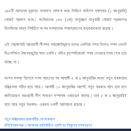
২৯৮টি আসনের চূড়ান্ত ফলাফল ঘোষণা করে নির্বাচন কমিশন মঙ্গলবার (১ জানুয়ারি)
গেজেট প্রকাশ করে। সংবিধানের ১৪৮ (২ক) অনুচ্ছেদ অনুযায়ী গেজেট প্রকাশের
তিনদিনের মধ্যে নির্বাচিত সংসদ সদস্যদের শপথগ্রহণের বাধ্যবাধকতা রয়েছে।
এই প্রেক্ষাপটে আওয়ামী লীগসহ মহাজোটভুক্ত দলের এমপিরা শপথ নিলেও শপথ নেননি
বিএনপিসহ ঐক্যফ্রন্টের সাত এমপি। যদিও বৃহস্পতিবারই শপথ নেওয়ার সময় শেষ হয়ে
যাচ্ছে না।
সংসদ সদস্য হিসেবে শপথ গ্রহণের পর আগামী ৫ বা ৬ জানুয়ারির মধ্যে নতুন সরকারের
মন্ত্রিসভা গঠিত হতে পারে। আগামী ১০ জানুয়ারির আগেই নতুন সরকার গঠন হবে বলে
জানিয়েছেন আওয়ামী লীগ সাধারণ সম্পাদক ওবায়দুল কাদের। তবে ৫ বা ৬ জানুয়ারিই
হতে পারে নতুন সরকার- এরকম একটি আলোচনা রয়েছে।
Post
নতুন মন্ত্রিসভায় রাজশাহীর কে থাকছেন
চাঁপাইনবাবগঞ্জ-১ আসনের নবনির্বাচিত এমপি ডা.শিমুলের শপথগ্রহণ