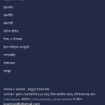
মুক্তমত
রাজনীতি
রাজশাহী
লাইফ স্টাইল
শিক্ষা ও শিক্ষাঙ্গন
শিল্প-সাহিত্য-সংস্কৃতি
সম্পাদকীয়
সাক্ষাৎকার
স্বাস্থ্য
সম্পাদক ও প্রকাশক : মাহবুবুল ইসলাম ইমন
যোগাযোগ: পুরাতন সেবা ক্লিনিক (৩য় তলা), ডিসি মার্কেটের সামনে, চাঁপাইনবাবগঞ্জ ফোন:
০৭৮১-৫১২১৯, মোবাইল: ০১৭২২-৪১৯২১৯, ০১৮২৯-৩০৭০৩০ ই-মেইল :
joyemon86@gmail.com