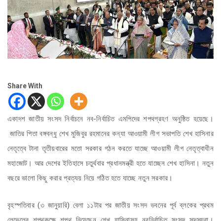
Share With
একাদশ জাতীয় সংসদ নির্বাচনে নব-নির্বাচিত এমপিদের শপথগ্রহণ অনুষ্ঠিত হয়েছে।
জাতির পিতা বঙ্গবন্ধু শেখ মুজিবুর রহমানের কন্যা আওয়ামী লীগ সভাপতি শেখ হাসিনার
নেতৃত্বে টানা তৃতীয়বারের মতো সরকার গঠন করতে যাচ্ছে আওয়ামী লীগ নেতৃত্বাধীন
মহাজোট। আর দেশের ইতিহাসে চতুর্থবার প্রধানমন্ত্রী হতে যাচ্ছেন শেখ হাসিনা। নতুন
বছরে ভালো কিছু করার প্রত্যয় নিয়ে গঠিত হতে যাচ্ছে নতুন সরকার।
বৃহস্পতিবার (৩ জানুয়ারি) বেলা ১১টার পর জাতীয় সংসদ ভবনের পূর্ব ব্লকের প্রথম
লেভেলের শপথকক্ষে শপথ নিয়েছেন শেখ হাসিনাসহ নবনির্বাচিত সংসদ সদস্যরা।