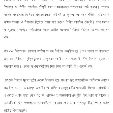
স্পিকার ড. শিরীন শারমিন চৌধুরী সংসদ সদস্যদের শপথবাক্য পাঠ করান। তারপর
সংসদ সচিবালয়ে সিনিয়র সচিবের রুমে শপথ বইতে স্বাক্ষর করবেন এমপিরা। এর আগে
সংসদ সদস্য ও স্পিকার হিসেবে শপথ পাঠ করেন শিরীন শারমিন চৌধুরী। আর সংসদ
সদস্যদের শপথগ্রহণ পরিচালনা করেন জাতীয় সংসদের সিনিয়র সচিব ড. জাফর আহমেদ
খান।
গত ৩০ ডিসেম্বর একাদশ জাতীয় সংসদ নির্বাচন অনুষ্ঠিত হয়। সব দলের অংশগ্রহণে
এবারের নির্বাচনে মুক্তিযুদ্ধের নেতৃত্বদানকারী দল আওয়ামী লীগ বিশাল ব্যবধানে
জয়লাভ করে। একক সংখ্যাগরিষ্ঠতার দিক দিয়ে আওয়ামী লীগ রেকর্ড গড়ে।
এবারের নির্বাচন মূলত দুটো জোটে বিভক্ত হয়ে প্রধান দুই রাজনৈতিক প্রতিপক্ষ ভোটের
লড়াইয়ে নামে। এরমধ্যে একটি শেখ হাসিনার নেতৃত্বাধীন আওয়ামী লীগের মহাজোট।
এ জোটে এবার নতুন যোগ হয় ড. একিউএম বদরুদ্দোজা চৌধুরীর বিকল্পধারা বাংলাদেশ।
অন্যদিকে ছিল গণফোরাম সভাপতি ড. কামাল হোসেনের নেতৃত্বে বিএনপিসহ গঠিত
জাতীয় ঐক্যফ্রন্ট।