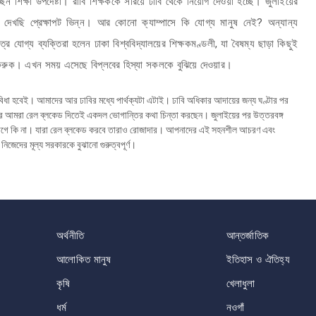
িক্ষা উপদেষ্টা। রাবি শিক্ষককে সরিয়ে ঢাবি থেকে নিয়োগ দেওয়া হচ্ছে। জুলাইয়ের
 পর দেখছি প্রেক্ষাপট ভিন্ন। আর কোনো ক্যাম্পাসে কি যোগ্য মানুষ নেই? অন্যান্য
্র যোগ্য ব্যক্তিরা হলেন ঢাকা বিশ্ববিদ্যালয়ের শিক্ষকমণ্ডলী, যা বৈষম্য ছাড়া কিছুই
 করুক। এখন সময় এসেছে বিপ্লবের হিস্যা সকলকে বুঝিয়ে দেওয়ার।
িধা হবেই। আমাদের আর ঢাবির মধ্যে পার্থক্যটা এটাই। ঢাবি অধিকার আদায়ের জন্য ঘণ্টার পর
 আর আমরা রেল ব্লকেড দিতেই একদল ভোগান্তির কথা চিন্তা করছেন। জুলাইয়ের পর উত্তরবঙ্গ
্গ লাগে কি না। যারা রেল ব্লকেড করবে তারাও রোজাদার। আপনাদের এই সহনশীল আচরণ এবং
নিজেদের মূল্য সরকারকে বুঝানো গুরুত্বপূর্ণ।
অর্থনীতি
আন্তর্জাতিক
আলোকিত মানুষ
ইতিহাস ও ঐতিহ্য
কৃষি
খেলাধুলা
ধর্ম
নওগাঁ