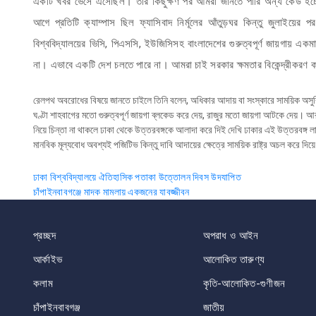
একটি খবর ভেসে এসেছিল। তার কিছুক্ষণ পর আমরা জানতে পারি অন্য কেউ হচ্ছেন শ
আগে প্রতিটি ক্যাম্পাস ছিল ফ্যাসিবাদ নির্মূলের আঁতুড়ঘর কিন্তু জুলাইয়ের
বিশ্ববিদ্যালয়ের ভিসি, পিএসসি, ইউজিসিসহ বাংলাদেশের গুরুত্বপূর্ণ জায়গায় একমাত
না। এভাবে একটি দেশ চলতে পারে না। আমরা চাই সরকার ক্ষমতার বিকেন্দ্রীকরণ
রেলপথ অবরোধের বিষয়ে জানতে চাইলে তিনি বলেন, অধিকার আদায় বা সংস্কারে সাময়িক অসুব
ঘণ্টা শাহবাগের মতো গুরুত্বপূর্ণ জায়গা ব্লকেড করে দেয়, রাজুর মতো জায়গা আটকে দেয়।
নিয়ে চিন্তা না থাকলে ঢাকা থেকে উত্তরবঙ্গকে আলাদা করে দিই দেখি ঢাকার এই উত্তরবঙ
মানবিক মূল্যবোধ অবশ্যই পজিটিভ কিন্তু দাবি আদায়ের ক্ষেত্রে সাময়িক রাষ্ট্র অচল করে দিয়ে 
Post
ঢাকা বিশ্ববিদ্যালয়ে ঐতিহাসিক পতাকা উত্তোলন দিবস উদযাপিত
চাঁপাইনবাবগঞ্জে মাদক মামলায় একজনের যাবজ্জীবন
navigation
প্রচ্ছদ
অপরাধ ও আইন
আর্কাইভ
আলোকিত তারুণ্য
কলাম
কৃতি-আলোকিত-গুণীজন
চাঁপাইনবাবগঞ্জ
জাতীয়