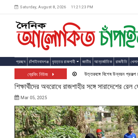
Skip
Saturday, August 8, 2026
11:21:24 PM
to
content
প্রচ্ছদ
চাঁপাইনবাবগঞ্জ
বৃহত্তর রাজশাহী
জাতীয়
আন্তর্জাতিক
রাজনীতি
খেলাধ
উত্তরবঙ্গে বিশেষ উন্নয়ন প্রকল্প চালু হত
ব্রেকিং নিউজ
শিক্ষার্থীদের অবরোধে রাজশাহীর সঙ্গে সারাদেশের রেল
Mar 05, 2025