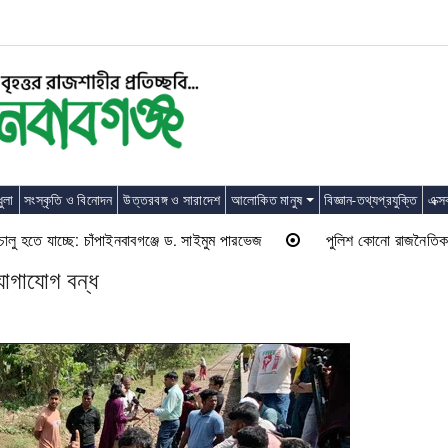
ুলা
সংস্কৃতি ও বিনোদন
উত্তরবঙ্গ ও সারাদেশ
আলোকিত মানুষ
বিজ্ঞান-তথ্যপ্রযুক্তি
এক্স
ে যাচ্ছে: চাঁপাইনবাবগঞ্জে ড. সাইমুম পারভেজ
পুলিশ কোনো রাজনৈতিক দলের লাঠি
 যোগাযোগ বন্ধ