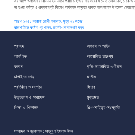
এর আগে উপজেলার বিভিন্ন ইউনিয়নে প্রায় ৬ হাজার পরিবারের মাঝে ৫ কেজি চাল, ১ কেজি 
না হওয়া পর্যন্ত এ খাদ্যসামগ্রী বিতরণ কার্যক্রম অব্যহত থাকবে বলে জানান উপজেলা চেয়ার
Post
আরও ১২৫১ করোনা রোগী শনাক্ত, মৃত্যু ২১ জনের
রাজশাহীতে কঠোর প্রশাসন, মার্কেট-দোকানপাট বন্ধ
navigation
প্রচ্ছদ
অপরাধ ও আইন
আর্কাইভ
আলোকিত তারুণ্য
কলাম
কৃতি-আলোকিত-গুণীজন
চাঁপাইনবাবগঞ্জ
জাতীয়
প্রতিষ্ঠান ও সংগঠন
ফিচার
উত্তরবঙ্গ ও সারাদেশ
মুক্তমত
শিক্ষা ও শিক্ষাঙ্গন
শিল্প-সাহিত্য-সংস্কৃতি
সম্পাদক ও প্রকাশক : মাহবুবুল ইসলাম ইমন