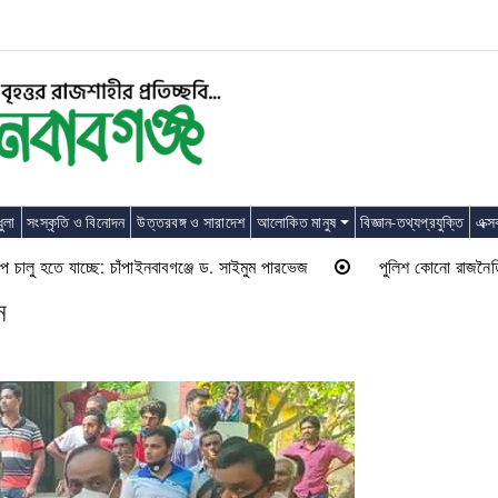
ুলা
সংস্কৃতি ও বিনোদন
উত্তরবঙ্গ ও সারাদেশ
আলোকিত মানুষ
বিজ্ঞান-তথ্যপ্রযুক্তি
এক্স
লু হতে যাচ্ছে: চাঁপাইনবাবগঞ্জে ড. সাইমুম পারভেজ
পুলিশ কোনো রাজনৈতিক দলের 
ন