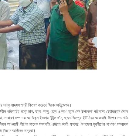
ের মধ্যে খাদ্যসামগ্রী বিতরণ করেছে জিকে ফাউন্ডেশন।
র্মহীন পরিবারের মধ্যে চাল, ডাল, আলু, তেল ও লবণ তুলে দেন উপজেলা পরিষদের চেয়ারম্যান সৈয়দ
সাধারণ সম্পাদক আতিকুল ইসলাম টুটুল খাঁন, ছত্রাজিতপুর ইউনিয়ন আওয়ামী লীগের সভাপতি
উনিয়ন আওয়ামী লীগের সাবেক সভাপতি এমরান আলী মাস্টার, উপজেলা যুবলীগের সাধারণ সম্পাদক
পতি ইমরান আলীসহ অন্যরা।