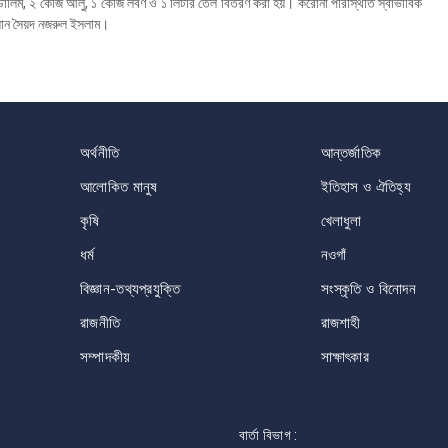
ডালিম, ২ কেজি আলু, ১ কেজি লবণ ও ১ লিটার তেল বিতরণ করা হয়। করোনা পরিস্থিতি স্বাভাবিক
ম্যান সৈয়দ নজরুল ইসলাম।
অর্থনীতি
আন্তর্জাতিক
আলোকিত মানুষ
ইতিহাস ও ঐতিহ্য
কৃষি
খেলাধুলা
ধর্ম
নওগাঁ
বিজ্ঞান-তথ্যপ্রযুক্তি
সংস্কৃতি ও বিনোদন
রাজনীতি
রাজশাহী
সম্পাদকীয়
সাক্ষাৎকার
বার্তা বিভাগ :