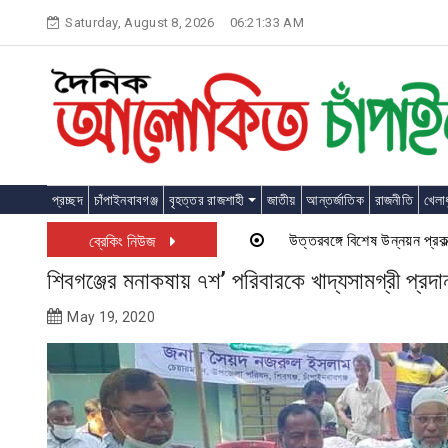
Skip
Saturday, August 8, 2026
06:21:33 AM
to
content
প্রচ্ছদ
চাঁপাইনবাবগঞ্জ
বৃহত্তর রাজশাহী
জাতীয়
আন্তর্জাতিক
রাজনীতি
খেলাধ
উত্তরবঙ্গে বিশেষ উন্নয়ন প্রকল্প চা
ব্রেকিং নিউজ
শিবগঞ্জের মনাকষায় ৭শ’ পরিবারকে খাদ্যসামগ্রী প্রদা
May 19, 2020