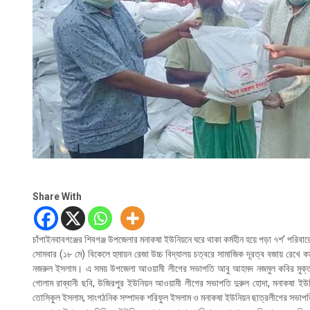
Share With
চাঁপাইনবাবগঞ্জের শিবগঞ্জ উপজেলার মনাকষা ইউনিয়নে ঘরে থাকা কর্মহীন হয়ে পড়া ৭শ’ পরিবার
সোমবার (১৮ মে) বিকেলে হুমায়ন রেজা উচ্চ বিদ্যালয় চত্বরে সামাজিক দূরত্ব বজায় রেখে ক
নজরুল ইসলাম। এ সময় উপজেলা আওয়ামী লীগের সভাপতি আবু আহমদ নজমুল কবির মুক্তা, 
গোলাম রাব্বানী ছবি, উজিরপুর ইউনিয়ন আওয়ামী লীগের সভাপতি দুরুল হোদা, মনাকষা ই
তোসিকুল ইসলাম, সাংগঠনিক সম্পাদক শরিফুল ইসলাম ও মনাকষা ইউনিয়ন ছাত্রলীগের সভা