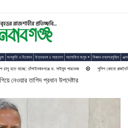
ুলা
সংস্কৃতি ও বিনোদন
উত্তরবঙ্গ ও সারাদেশ
আলোকিত মানুষ
বিজ্ঞান-তথ্যপ্রযুক্তি
এক্স
ু হতে যাচ্ছে: চাঁপাইনবাবগঞ্জে ড. সাইমুম পারভেজ
পুলিশ কোনো রাজনৈতিক দলের ল
 এগিয়ে নেওয়ার তাগিদ প্রধান উপদেষ্টার