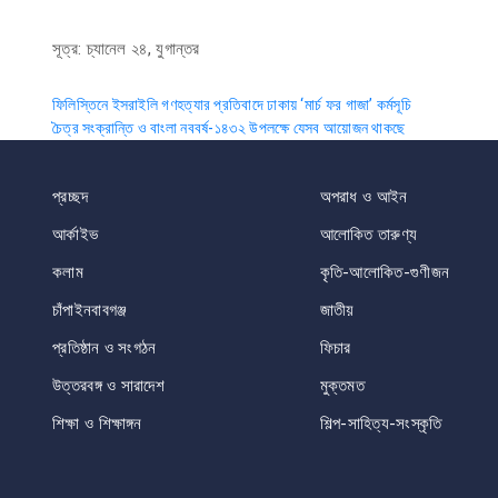
সূত্র: চ্যানেল ২৪, যুগান্তর
Post
ফিলিস্তিনে ইসরাইলি গণহত্যার প্রতিবাদে ঢাকায় ‘মার্চ ফর গাজা’ কর্মসূচি
চৈত্র সংক্রান্তি ও বাংলা নববর্ষ-১৪৩২ উপলক্ষে যেসব আয়োজন থাকছে
navigation
প্রচ্ছদ
অপরাধ ও আইন
আর্কাইভ
আলোকিত তারুণ্য
কলাম
কৃতি-আলোকিত-গুণীজন
চাঁপাইনবাবগঞ্জ
জাতীয়
প্রতিষ্ঠান ও সংগঠন
ফিচার
উত্তরবঙ্গ ও সারাদেশ
মুক্তমত
শিক্ষা ও শিক্ষাঙ্গন
শিল্প-সাহিত্য-সংস্কৃতি