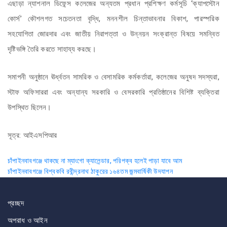
এছাড়া ন্যাশনাল ডিফেন্স কলেজের অন্যতম প্রধান প্রশিক্ষণ কর্মসূচি ‘ক্যাপস্টোন
কোর্স’ কৌশলগত সচেতনতা বৃদ্ধি, মননশীল চিন্তাভাবনার বিকাশ, পারস্পরিক
সহযোগিতা জোরদার এবং জাতীয় নিরাপত্তা ও উন্নয়ন সংক্রান্ত বিষয়ে সমন্বিত
দৃষ্টিভঙ্গি তৈরি করতে সাহায্য করছে।
সমাপনী অনুষ্ঠানে ঊর্ধ্বতন সামরিক ও বেসামরিক কর্মকর্তারা, কলেজের অনুষদ সদস্যরা,
স্টাফ অফিসাররা এবং অন্যান্য সরকারি ও বেসরকারি প্রতিষ্ঠানের বিশিষ্ট ব্যক্তিরা
উপস্থিত ছিলেন।
সূত্র: আইএসপিআর
Post
চাঁপাইনবাবগঞ্জে থাকছে না ম্যাংগো ক্যালেন্ডার, পরিপক্ব হলেই পাড়া যাবে আম
চাঁপাইনবাবগঞ্জে বিশ্বকবি রবীন্দ্রনাথ ঠাকুরের ১৬৪তম জন্মবার্ষিকী উদযাপন
navigation
প্রচ্ছদ
অপরাধ ও আইন