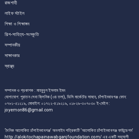
রাজশাহী
লাইফ স্টাইল
শিক্ষা ও শিক্ষাঙ্গন
শিল্প-সাহিত্য-সংস্কৃতি
সম্পাদকীয়
সাক্ষাৎকার
স্বাস্থ্য
সম্পাদক ও প্রকাশক : মাহবুবুল ইসলাম ইমন
যোগাযোগ: পুরাতন সেবা ক্লিনিক (৩য় তলা), ডিসি মার্কেটের সামনে, চাঁপাইনবাবগঞ্জ ফোন:
০৭৮১-৫১২১৯, মোবাইল: ০১৭২২-৪১৯২১৯, ০১৮২৯-৩০৭০৩০ ই-মেইল :
joyemon86@gmail.com
‘দৈনিক আলোকিত চাঁপাইনবাবগঞ্জ’ অনলাইন পত্রিকাটি ‘আলোকিত চাঁপাইনবাবগঞ্জ ফাউন্ডেশন’
http://alokitochapainawabganjfoundation.com/ এর একটি সহযোগী