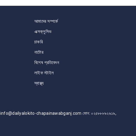
আমাদের সম্পর্কে
এক্সক্লুসিভ
চাকরি
নাটোর
বিশেষ প্রতিবেদন
লাইফ স্টাইল
স্বাস্থ্য
info@dailyalokito-chapainawabganj.com ফোন: ০২৫৮৮৮৯২৬১৯,