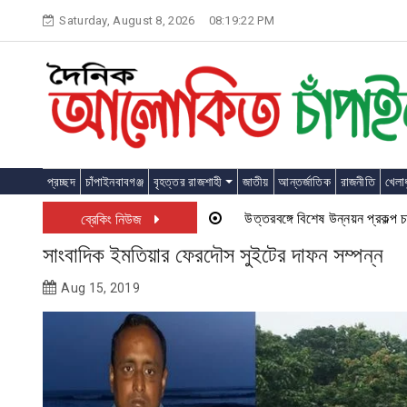
Skip
Saturday, August 8, 2026
08:19:23 PM
to
content
প্রচ্ছদ
চাঁপাইনবাবগঞ্জ
বৃহত্তর রাজশাহী
জাতীয়
আন্তর্জাতিক
রাজনীতি
খেলাধ
উত্তরবঙ্গে বিশেষ উন্নয়ন প্রকল্প চালু হত
ব্রেকিং নিউজ
সাংবাদিক ইমতিয়ার ফেরদৌস সুইটের দাফন সম্পন্ন
Aug 15, 2019