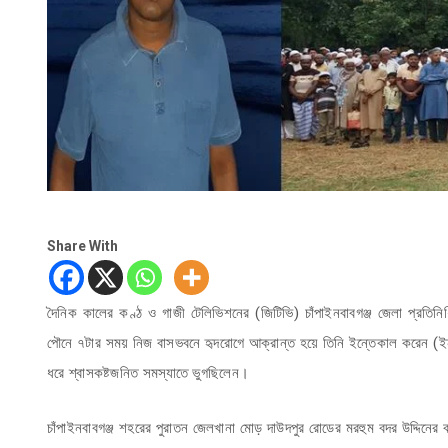
Share With
দৈনিক কালের কণ্ঠ ও গাজী টেলিভিশনের (জিটিভি) চাঁপাইনবাবগঞ্জ জেলা প্রত
পৌনে ৭টার সময় নিজ বাসভবনে হৃদরোগে আক্রান্ত হয়ে তিনি ইন্তেকাল করেন (ইন্
ধরে শ্বাসকষ্টজনিত সমস্যাতে ভুগছিলেন।
চাঁপাইনবাবগঞ্জ শহরের পুরাতন জেলখানা মোড় দাউদপুর রোডের মরহুম বদর উদ্দিনের বড়