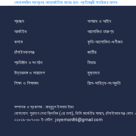
সোনামসজিদ স্থলবন্দর আন্তর্জাতিক মানের হবে- প্রতিমন্ত্রী শাহরিয়ার আলম
navigation
প্রচ্ছদ
অপরাধ ও আইন
আর্কাইভ
আলোকিত তারুণ্য
কলাম
কৃতি-আলোকিত-গুণীজন
চাঁপাইনবাবগঞ্জ
জাতীয়
প্রতিষ্ঠান ও সংগঠন
ফিচার
উত্তরবঙ্গ ও সারাদেশ
মুক্তমত
শিক্ষা ও শিক্ষাঙ্গন
শিল্প-সাহিত্য-সংস্কৃতি
সম্পাদক ও প্রকাশক : মাহবুবুল ইসলাম ইমন
যোগাযোগ: পুরাতন সেবা ক্লিনিক (৩য় তলা), ডিসি মার্কেটের সামনে, চাঁপাইনবাবগঞ্জ 
০১৮২৯-৩০৭০৩০ ই-মেইল : joyemon86@gmail.com