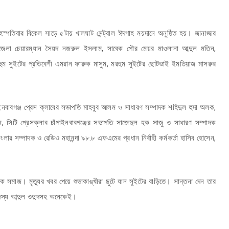
হস্পতিবার বিকেল সাড়ে ৫টায় খালঘাট সেন্ট্রাল ঈদগাহ ময়দানে অনুষ্ঠিত হয়। জানাজার
উপজেলা চেয়ারম্যান সৈয়দ নজরুল ইসলাম, সাবেক পৌর মেয়র মাওলানা আব্দুল মতিন,
 মরহুম সুইটের প্রতিবেশী এমরান ফারুক মাসুম, মরহুম সুইটের ছোটভাই ইমতিয়াজ মাসরুর
ইনবাবগঞ্জ প্রেস ক্লাবের সভাপতি মাহবুব আলম ও সাধারণ সম্পাদক শহিদুল হুদা অলক,
িটি প্রেসক্লাব চাঁপাইনবাবগঞ্জের সভাপতি সাজেদুল হক সাজু ও সাধারণ সম্পাদক
ংলার সম্পাদক ও রেডিও মহানন্দা ৯৮.৮ এফএমের প্রধান নির্বাহী কর্মকর্তা হাসিব হোসেন,
 সমাজ। মৃত্যুর খবর পেয়ে শুভাকাঙ্খীরা ছুটে যান সুইটের বাড়িতে। সান্তনা দেন তার
দস্য আব্দুল ওদুদসহ অনেকেই।