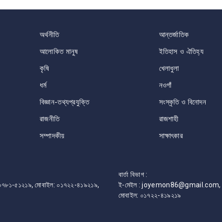
অর্থনীতি
আন্তর্জাতিক
আলোকিত মানুষ
ইতিহাস ও ঐতিহ্য
কৃষি
খেলাধুলা
ধর্ম
নওগাঁ
বিজ্ঞান-তথ্যপ্রযুক্তি
সংস্কৃতি ও বিনোদন
রাজনীতি
রাজশাহী
সম্পাদকীয়
সাক্ষাৎকার
বার্তা বিভাগ :
ফোন: ০৭৮১-৫১২১৯, মোবাইল: ০১৭২২-৪১৯২১৯,
ই-মেইল : joyemon86@gmail.com, 
মোবাইল: ০১৭২২-৪১৯২১৯