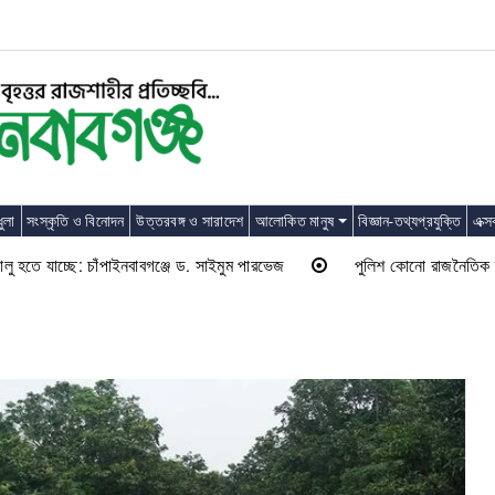
ুলা
সংস্কৃতি ও বিনোদন
উত্তরবঙ্গ ও সারাদেশ
আলোকিত মানুষ
বিজ্ঞান-তথ্যপ্রযুক্তি
এক্স
ে যাচ্ছে: চাঁপাইনবাবগঞ্জে ড. সাইমুম পারভেজ
পুলিশ কোনো রাজনৈতিক দলের লাঠি