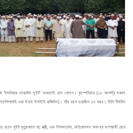
িনিধি ‘ইমতিয়ার ফেরদৌস সুইট’ অকালেই চলে গেলেন। বৃহস্পতিবার (১৫ আগস্ট) সকাল
নালিল্লাহি ওয়া ইন্না ইলাইহি রাজিউন)। তাঁর বয়স হয়েছিল ৩৭ বছর। তিনি দীর্ঘদিন
 ছেলে সুইট মৃত্যুকালে মা, স্ত্রী, এক শিশুসন্তান, ভাইবোনসহ অসংখ্য গুণগ্রাহী রেখে