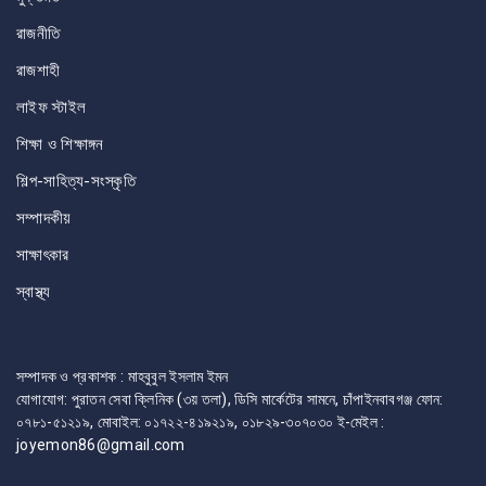
রাজনীতি
রাজশাহী
লাইফ স্টাইল
শিক্ষা ও শিক্ষাঙ্গন
শিল্প-সাহিত্য-সংস্কৃতি
সম্পাদকীয়
সাক্ষাৎকার
স্বাস্থ্য
সম্পাদক ও প্রকাশক : মাহবুবুল ইসলাম ইমন
যোগাযোগ: পুরাতন সেবা ক্লিনিক (৩য় তলা), ডিসি মার্কেটের সামনে, চাঁপাইনবাবগঞ্জ ফোন:
০৭৮১-৫১২১৯, মোবাইল: ০১৭২২-৪১৯২১৯, ০১৮২৯-৩০৭০৩০ ই-মেইল :
joyemon86@gmail.com