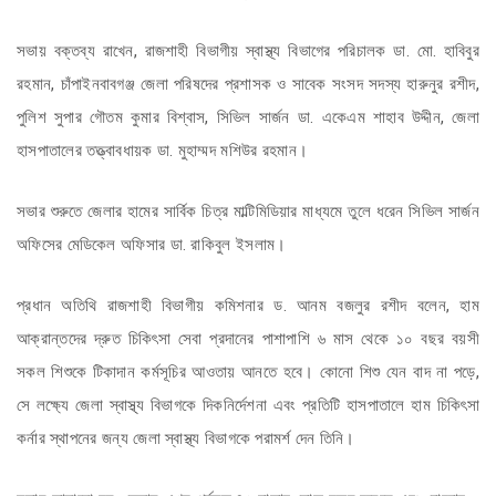
সভায় বক্তব্য রাখেন, রাজশাহী বিভাগীয় স্বাস্থ্য বিভাগের পরিচালক ডা. মো. হাবিবুর
রহমান, চাঁপাইনবাবগঞ্জ জেলা পরিষদের প্রশাসক ও সাবেক সংসদ সদস্য হারুনুর রশীদ,
পুলিশ সুপার গৌতম কুমার বিশ্বাস, সিভিল সার্জন ডা. একেএম শাহাব উদ্দীন, জেলা
হাসপাতালের তত্ত্বাবধায়ক ডা. মুহাম্মদ মশিউর রহমান।
সভার শুরুতে জেলার হামের সার্বিক চিত্র মাল্টিমিডিয়ার মাধ্যমে তুলে ধরেন সিভিল সার্জন
অফিসের মেডিকেল অফিসার ডা. রাকিবুল ইসলাম।
‎প্রধান অতিথি রাজশাহী বিভাগীয় কমিশনার ড. আনম বজলুর রশীদ বলেন, হাম
আক্রান্তদের দ্রুত চিকিৎসা সেবা প্রদানের পাশাপাশি ৬ মাস থেকে ১০ বছর বয়সী
সকল শিশুকে টিকাদান কর্মসূচির আওতায় আনতে হবে। কোনো শিশু যেন বাদ না পড়ে,
সে লক্ষ্যে জেলা স্বাস্থ্য বিভাগকে দিকনির্দেশনা এবং প্রতিটি হাসপাতালে হাম চিকিৎসা
কর্নার স্থাপনের জন্য জেলা স্বাস্থ্য বিভাগকে পরামর্শ দেন তিনি।