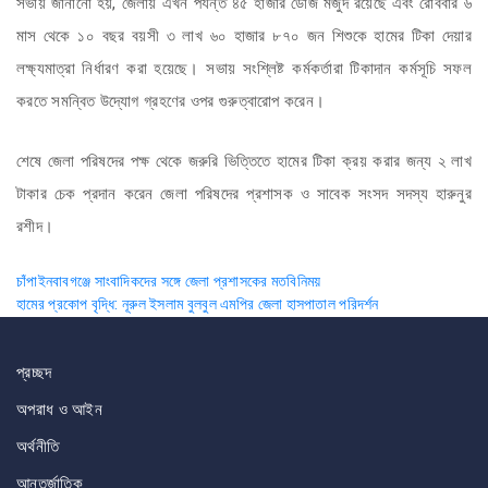
সভায় জানানো হয়, জেলায় এখন পর্যন্ত ৪৫ হাজার ডোজ মজুদ রয়েছে এবং রোববার ৬
মাস থেকে ১০ বছর বয়সী ৩ লাখ ৬০ হাজার ৮৭০ জন শিশুকে হামের টিকা দেয়ার
লক্ষ্যমাত্রা নির্ধারণ করা হয়েছে। সভায় সংশ্লিষ্ট কর্মকর্তারা টিকাদান কর্মসূচি সফল
করতে সমন্বিত উদ্যোগ গ্রহণের ওপর গুরুত্বারোপ করেন।
শেষে জেলা পরিষদের পক্ষ থেকে জরুরি ভিত্তিতে হামের টিকা ক্রয় করার জন্য ২ লাখ
টাকার চেক প্রদান করেন জেলা পরিষদের প্রশাসক ও সাবেক সংসদ সদস্য হারুনুর
রশীদ।
Post
চাঁপাইনবাবগঞ্জে সাংবাদিকদের সঙ্গে জেলা প্রশাসকের মতবিনিময়
হামের প্রকোপ বৃদ্ধি: নূরুল ইসলাম বুলবুল এমপির জেলা হাসপাতাল পরিদর্শন
navigation
প্রচ্ছদ
অপরাধ ও আইন
অর্থনীতি
আন্তর্জাতিক