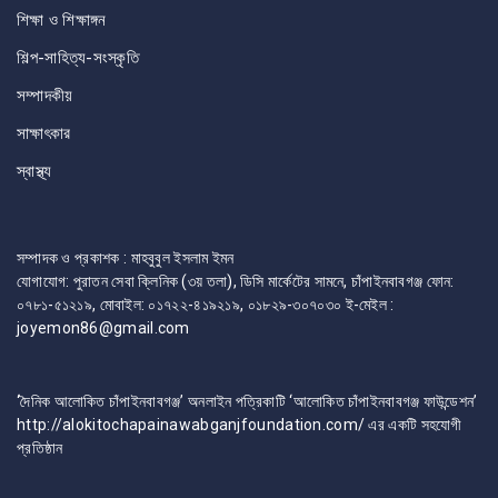
শিক্ষা ও শিক্ষাঙ্গন
শিল্প-সাহিত্য-সংস্কৃতি
সম্পাদকীয়
সাক্ষাৎকার
স্বাস্থ্য
সম্পাদক ও প্রকাশক : মাহবুবুল ইসলাম ইমন
যোগাযোগ: পুরাতন সেবা ক্লিনিক (৩য় তলা), ডিসি মার্কেটের সামনে, চাঁপাইনবাবগঞ্জ ফোন:
০৭৮১-৫১২১৯, মোবাইল: ০১৭২২-৪১৯২১৯, ০১৮২৯-৩০৭০৩০ ই-মেইল :
joyemon86@gmail.com
‘দৈনিক আলোকিত চাঁপাইনবাবগঞ্জ’ অনলাইন পত্রিকাটি ‘আলোকিত চাঁপাইনবাবগঞ্জ ফাউন্ডেশন’
http://alokitochapainawabganjfoundation.com/ এর একটি সহযোগী
প্রতিষ্ঠান