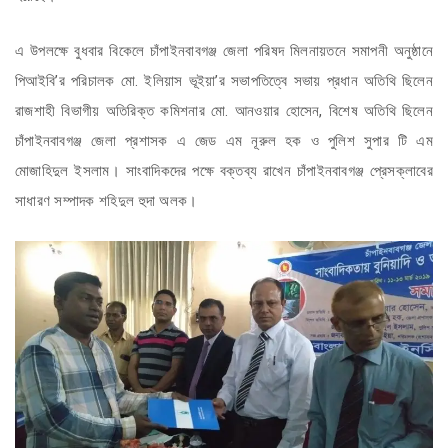
এ উপলক্ষে বুধবার বিকেলে চাঁপাইনবাবগঞ্জ জেলা পরিষদ মিলনায়তনে সমাপনী অনুষ্ঠানে
পিআইবি’র পরিচালক মো. ইলিয়াস ভূইয়া’র সভাপতিত্বে সভায় প্রধান অতিথি ছিলেন
রাজশাহী বিভাগীয় অতিরিক্ত কমিশনার মো. আনওয়ার হোসেন, বিশেষ অতিথি ছিলেন
চাঁপাইনবাবগঞ্জ জেলা প্রশাসক এ জেড এম নূরুল হক ও পুলিশ সুপার টি এম
মোজাহিদুল ইসলাম। সাংবাদিকদের পক্ষে বক্তব্য রাখেন চাঁপাইনবাবগঞ্জ প্রেসক্লাবের
সাধারণ সম্পাদক শহিদুল হুদা অলক।