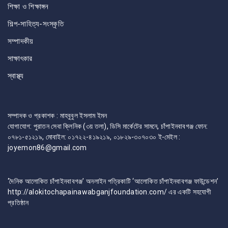
শিক্ষা ও শিক্ষাঙ্গন
শিল্প-সাহিত্য-সংস্কৃতি
সম্পাদকীয়
সাক্ষাৎকার
স্বাস্থ্য
সম্পাদক ও প্রকাশক : মাহবুবুল ইসলাম ইমন
যোগাযোগ: পুরাতন সেবা ক্লিনিক (৩য় তলা), ডিসি মার্কেটের সামনে, চাঁপাইনবাবগঞ্জ ফোন:
০৭৮১-৫১২১৯, মোবাইল: ০১৭২২-৪১৯২১৯, ০১৮২৯-৩০৭০৩০ ই-মেইল :
joyemon86@gmail.com
‘দৈনিক আলোকিত চাঁপাইনবাবগঞ্জ’ অনলাইন পত্রিকাটি ‘আলোকিত চাঁপাইনবাবগঞ্জ ফাউন্ডেশন’
http://alokitochapainawabganjfoundation.com/ এর একটি সহযোগী
প্রতিষ্ঠান