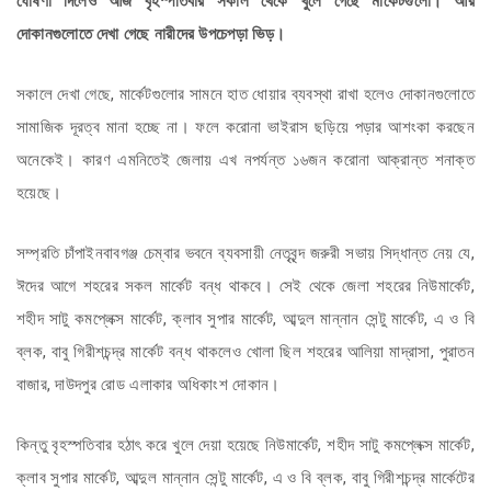
ঘোষণা দিলেও আজ বৃহস্পতিবার সকাল থেকে খুলে গেছে মার্কেটগুলো। আর
দোকানগুলোতে দেখা গেছে নারীদের উপচেপড়া ভিড়।
সকালে দেখা গেছে, মার্কেটগুলোর সামনে হাত ধোয়ার ব্যবস্থা রাখা হলেও দোকানগুলোতে
সামাজিক দূরত্ব মানা হচ্ছে না। ফলে করোনা ভাইরাস ছড়িয়ে পড়ার আশংকা করছেন
অনেকেই। কারণ এমনিতেই জেলায় এখ নপর্যন্ত ১৬জন করোনা আক্রান্ত শনাক্ত
হয়েছে।
সম্প্রতি চাঁপাইনবাবগঞ্জ চেম্বার ভবনে ব্যবসায়ী নেতৃবৃন্দ জরুরী সভায় সিদ্ধান্ত নেয় যে,
ঈদের আগে শহরের সকল মার্কেট বন্ধ থাকবে। সেই থেকে জেলা শহরের নিউমার্কেট,
শহীদ সাটু কমপ্লেক্স মার্কেট, ক্লাব সুপার মার্কেট, আব্দুল মান্নান সেন্টু মার্কেট, এ ও বি
ব্লক, বাবু গিরীশচন্দ্র মার্কেট বন্ধ থাকলেও খোলা ছিল শহরের আলিয়া মাদ্রাসা, পুরাতন
বাজার, দাউদপুর রোড এলাকার অধিকাংশ দোকান।
কিন্তু বৃহস্পতিবার হঠাৎ করে খুলে দেয়া হয়েছে নিউমার্কেট, শহীদ সাটু কমপ্লেক্স মার্কেট,
ক্লাব সুপার মার্কেট, আব্দুল মান্নান সেন্টু মার্কেট, এ ও বি ব্লক, বাবু গিরীশচন্দ্র মার্কেটের