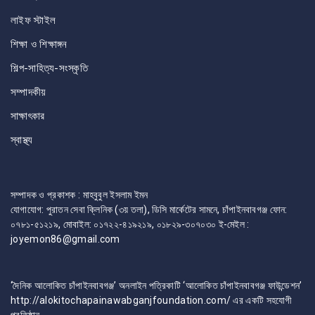
লাইফ স্টাইল
শিক্ষা ও শিক্ষাঙ্গন
শিল্প-সাহিত্য-সংস্কৃতি
সম্পাদকীয়
সাক্ষাৎকার
স্বাস্থ্য
সম্পাদক ও প্রকাশক : মাহবুবুল ইসলাম ইমন
যোগাযোগ: পুরাতন সেবা ক্লিনিক (৩য় তলা), ডিসি মার্কেটের সামনে, চাঁপাইনবাবগঞ্জ ফোন:
০৭৮১-৫১২১৯, মোবাইল: ০১৭২২-৪১৯২১৯, ০১৮২৯-৩০৭০৩০ ই-মেইল :
joyemon86@gmail.com
‘দৈনিক আলোকিত চাঁপাইনবাবগঞ্জ’ অনলাইন পত্রিকাটি ‘আলোকিত চাঁপাইনবাবগঞ্জ ফাউন্ডেশন’
http://alokitochapainawabganjfoundation.com/ এর একটি সহযোগী