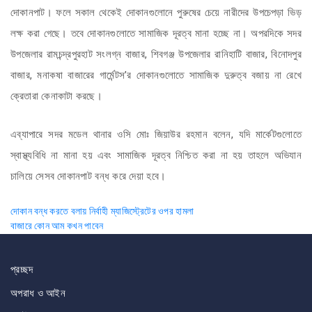
দোকানপাট। ফলে সকাল থেকেই দোকানগুলোনে পুরুষের চেয়ে নারীদের উপচেপড়া ভিড়
লক্ষ করা গেছে। তবে দোকানগুলোতে সামাজিক দূরত্ব মানা হচ্ছে না। অপরদিকে সদর
উপজেলার রামচন্দ্রপুরহাট সংলগ্ন বাজার, শিবগঞ্জ উপজেলার রানিহাটি বাজার, বিনোদপুর
বাজার, মনাকষা বাজারের গার্মেন্টস’র দোকানগুলোতে সামাজিক দুরুত্ব বজায় না রেখে
ক্রেতারা কেনাকাটা করছে।
এব্যাপারে সদর মডেল থানার ওসি মোঃ জিয়াউর রহমান বলেন, যদি মার্কেটগুলোতে
স্বাস্থ্যবিধি না মানা হয় এবং সামাজিক দূরত্ব নিশ্চিত করা না হয় তাহলে অভিযান
চালিয়ে সেসব দোকানপাট বন্ধ করে দেয়া হবে।
Post
দোকান বন্ধ করতে বলায় নির্বাহী ম্যাজিস্ট্রেটের ওপর হামলা
বাজারে কোন আম কখন পাবেন
navigation
প্রচ্ছদ
অপরাধ ও আইন