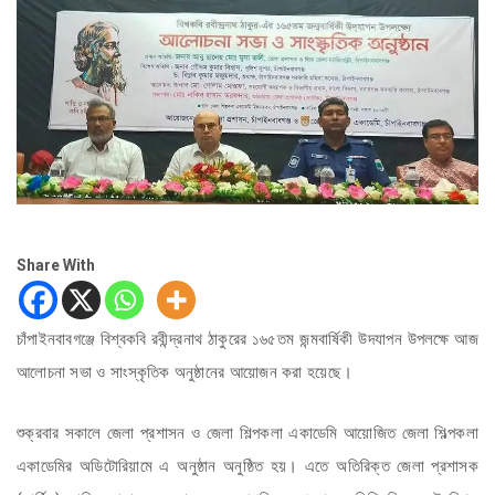
Share With
চাঁপাইনবাবগঞ্জে বিশ্বকবি রবীন্দ্রনাথ ঠাকুরের ১৬৫তম জন্মবার্ষিকী উদযাপন উপলক্ষে আজ
আলোচনা সভা ও সাংস্কৃতিক অনুষ্ঠানের আয়োজন করা হয়েছে।
শুক্রবার সকালে জেলা প্রশাসন ও জেলা শিল্পকলা একাডেমি আয়োজিত জেলা শিল্পকলা
একাডেমির অডিটোরিয়ামে এ অনুষ্ঠান অনুষ্ঠিত হয়। এতে অতিরিক্ত জেলা প্রশাসক