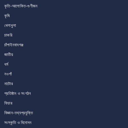
কৃতি-আলোকিত-গুণীজন
কৃষি
খেলাধুলা
চাকরি
চাঁপাইনবাবগঞ্জ
জাতীয়
ধর্ম
নওগাঁ
নাটোর
প্রতিষ্ঠান ও সংগঠন
ফিচার
বিজ্ঞান-তথ্যপ্রযুক্তি
সংস্কৃতি ও বিনোদন