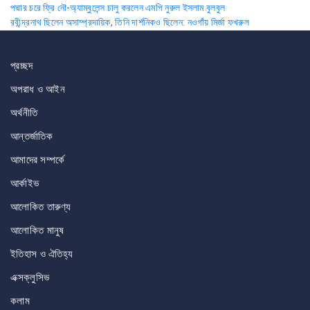
Post
পদ্মার চরে ফ্রি নৌ-অ্যাম্বুলেন্স চালু করলেন এমপি নুরুল ইসলাম বুলবুল
রবীন্দ্রনাথ ছিলেন অসাম্প্রদায়িক, তিনি দার্শনিকও ছিলেন: নওগাঁয় মির্জা ফখরুল
navigation
প্রচ্ছদ
অপরাধ ও আইন
অর্থনীতি
আন্তর্জাতিক
আমাদের সম্পর্কে
আর্কাইভ
আলোকিত তারুণ্য
আলোকিত মানুষ
ইতিহাস ও ঐতিহ্য
এক্সক্লুসিভ
কলাম