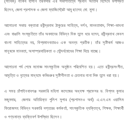
(সার্বিক) নাকিব হাসান তরফদার এর সভাপতিত্বে প্রধান অতিথি হিসেবে উপস্থিত
ছিলেন, জেলা প্রশাসক ও জেলা ম্যাজিস্ট্রেট আবু ছালেহ মো. মুসা।
আলোচনা সভায় বক্তারা রবীন্দ্রনাথ ঠাকুরের সাহিত্য, দর্শন, মানবতাবাদ, শিক্ষা-ভাবনা
এবং বাঙালি সংস্কৃতিতে তাঁর অবদানের বিভিন্ন দিক তুলে ধরে বলেন, রবীন্দ্রনাথ কেবল
বাংলা সাহিত্যের নয়, বিশ্বমানবতারও এক অনন্য প্রতীক। তাঁর সৃষ্টিকর্ম আজও
মানুষকে মানবতা, অসাম্প্রদায়িকতা ও সৌন্দর্যবোধের শিক্ষা দিয়ে যাচ্ছে।
আলোচনা পর্ব শেষে মনোজ্ঞ সাংস্কৃতিক অনুষ্ঠান পরিবেশিত হয়। এতে রবীন্দ্রসংগীত,
আবৃত্তি ও নৃত্যের মাধ্যমে কবিগুরুর সৃষ্টিশীলতা ও চেতনার নানা দিক তুলে ধরা হয়।
এ সময় চাঁপাইনবাবগঞ্জ সরকারি মহিলা কলেজের অধ্যক্ষ প্রফেসর ড. বিপ্লব কুমার
মজুমদার, জেলার অতিরিক্ত পুলিশ সুপার (প্রশাসনও অর্থ) এ.এন.এম ওয়াসিম
ফিরোজসহ বিভিন্ন সরকারি দপ্তরের কর্মকর্তা, সাংস্কৃতিক ব্যক্তিত্ব, শিক্ষক, শিক্ষার্থী
ও গণ্যমান্য ব্যক্তিবর্গ উপস্থিত ছিলেন।