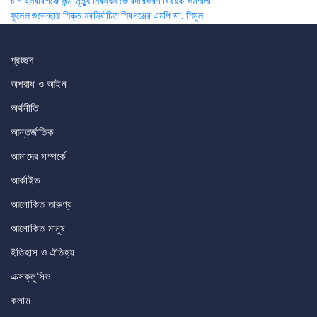
Post
চাঁপাইনবাবগঞ্জে জন্ম-মৃত্যু নিবন্ধন জোরদারকরণ বিষয়ক কর্মশালা
ফুলেল শুভেচ্ছায় শিক্ত নবনির্বাচিত শিবগঞ্জের এমপি ডা. শিমুল
navigation
প্রচ্ছদ
অপরাধ ও আইন
অর্থনীতি
আন্তর্জাতিক
আমাদের সম্পর্কে
আর্কাইভ
আলোকিত তারুণ্য
আলোকিত মানুষ
ইতিহাস ও ঐতিহ্য
এক্সক্লুসিভ
কলাম