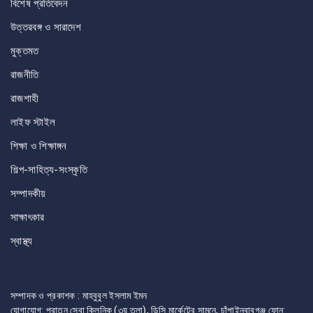
বিশেষ প্রতিবেদন
উত্তরবঙ্গ ও সারাদেশ
মুক্তমত
রাজনীতি
রাজশাহী
লাইফ স্টাইল
শিক্ষা ও শিক্ষাঙ্গন
শিল্প-সাহিত্য-সংস্কৃতি
সম্পাদকীয়
সাক্ষাৎকার
স্বাস্থ্য
সম্পাদক ও প্রকাশক : মাহবুবুল ইসলাম ইমন
যোগাযোগ: পুরাতন সেবা ক্লিনিক (৩য় তলা), ডিসি মার্কেটের সামনে, চাঁপাইনবাবগঞ্জ ফোন: