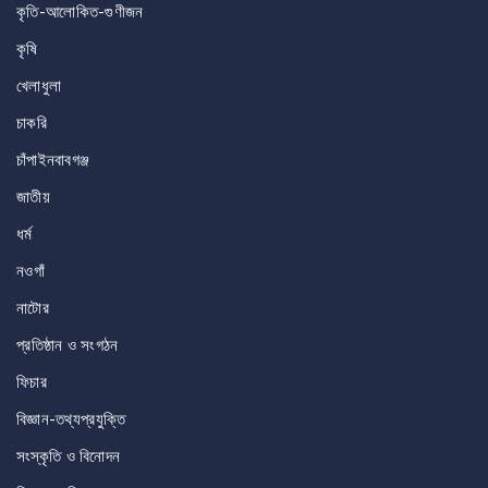
কৃতি-আলোকিত-গুণীজন
কৃষি
খেলাধুলা
চাকরি
চাঁপাইনবাবগঞ্জ
জাতীয়
ধর্ম
নওগাঁ
নাটোর
প্রতিষ্ঠান ও সংগঠন
ফিচার
বিজ্ঞান-তথ্যপ্রযুক্তি
সংস্কৃতি ও বিনোদন