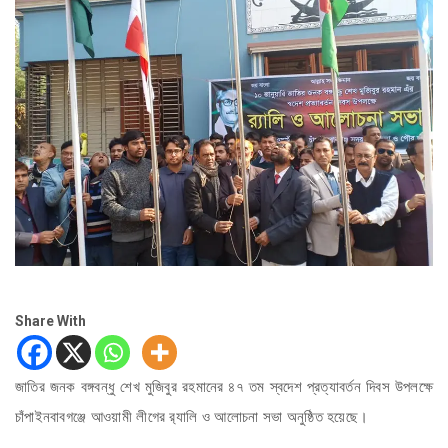
Share With
জাতির জনক বঙ্গবন্ধু শেখ মুজিবুর রহমানের ৪৭ তম স্বদেশ প্রত্যাবর্তন দিবস উপলক্ষে
চাঁপাইনবাবগঞ্জে আওয়ামী লীগের র‌্যালি ও আলোচনা সভা অনুষ্ঠিত হয়েছে।