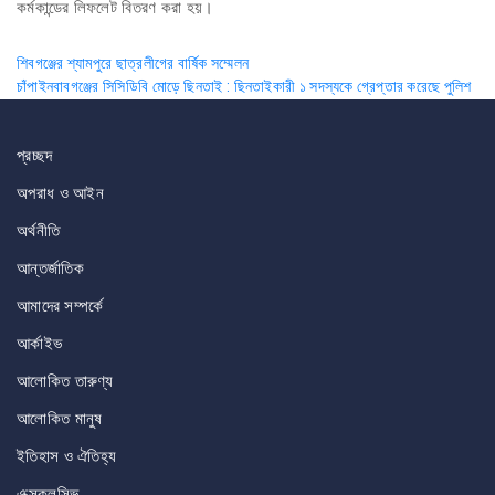
কর্মকান্ডের লিফলেট বিতরণ করা হয়।
Post
শিবগঞ্জের শ্যামপুরে ছাত্রলীগের বার্ষিক সম্মেলন
চাঁপাইনবাবগঞ্জের সিসিডিবি মোড়ে ছিনতাই : ছিনতাইকারী ১ সদস্যকে গ্রেপ্তার করেছে পুলিশ
navigation
প্রচ্ছদ
অপরাধ ও আইন
অর্থনীতি
আন্তর্জাতিক
আমাদের সম্পর্কে
আর্কাইভ
আলোকিত তারুণ্য
আলোকিত মানুষ
ইতিহাস ও ঐতিহ্য
এক্সক্লুসিভ