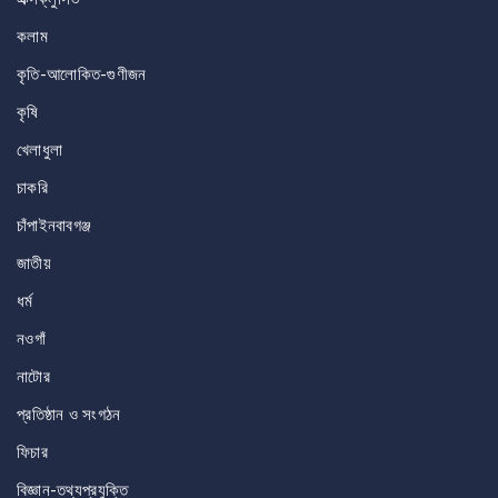
কলাম
কৃতি-আলোকিত-গুণীজন
কৃষি
খেলাধুলা
চাকরি
চাঁপাইনবাবগঞ্জ
জাতীয়
ধর্ম
নওগাঁ
নাটোর
প্রতিষ্ঠান ও সংগঠন
ফিচার
বিজ্ঞান-তথ্যপ্রযুক্তি