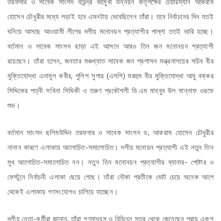
তরফদার ও সাবেক সাংসদ বরেন্দ্র বহুমুখী উন্নয়ন কর্তৃপক্ষের চেয়ারম্যান আকরাম
হোসেন চৌধুরীর মধ্যে লড়াই হবে এমনটায় ভেবেছিলেন তাঁরা। তবে নির্বাচনের দিন যতই
ঘনিয়ে আসছে আওয়ামী লীগের দলীয় মনোনয়ন প্রত্যাশীর পাল্লা ততই ভারি হচ্ছে।
বর্তমান ও সাবেক সাংসদ ছাড়া এই আসনে আরও তিন জন মনোনয়ন প্রত্যাশী
রয়েছেন। তাঁরা হলেন, জনতার মঞ্চখ্যাত সাবেক জন প্রশাসন মন্ত্রনালয়ের সচিব বীর
মুক্তিযোদ্ধা এনামুল কবীর, পুলিশ সুপার (এসপি) মরহুম বীর মুক্তিযোদ্ধা আবু বক্কর
সিদ্দিকের পত্নী সখিনা সিদ্দিকী ও তরুণ প্রকৌশলী ডি.এম মাহবুব উল মান্নাফ ওরফে
শুভ।
বর্তমান সাংসদ ছলিমউদ্দিন তরফদার ও সাবেক সাংসদ ড, আকরাম হোসেন চৌধুরীর
নানান কারণে এলাকায় আলোচিত-সমালোচিত। দলীয় মনোয়ন প্রত্যাশী এই নতুন তিন
মুখ আলোচিত-সমালোচিত নন। নতুন তিন মনোনয়ন প্রত্যাশীর ব্যানার- পোষ্টার ও
ফেস্টুনে নির্বাচনী এলাকা ছেয়ে গেছে। তাঁরা নৌকা প্রতীকে ভোট চেয়ে অনেক আগে
থেকেই এলাকায় গণসংযোগও চালিয়ে যাচ্ছেন।
দলীয় নেতা-কর্মীরা জানান, তাঁরা গণমাধ্যম ও বিভিন্ন সূত্র থেকে জেনেছেন প্রায় একশ