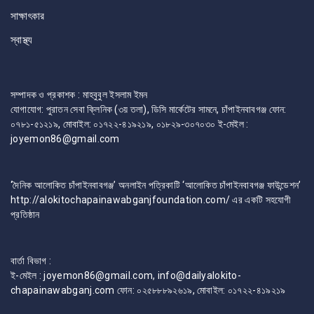
সাক্ষাৎকার
স্বাস্থ্য
সম্পাদক ও প্রকাশক : মাহবুবুল ইসলাম ইমন
যোগাযোগ: পুরাতন সেবা ক্লিনিক (৩য় তলা), ডিসি মার্কেটের সামনে, চাঁপাইনবাবগঞ্জ ফোন:
০৭৮১-৫১২১৯, মোবাইল: ০১৭২২-৪১৯২১৯, ০১৮২৯-৩০৭০৩০ ই-মেইল :
joyemon86@gmail.com
‘দৈনিক আলোকিত চাঁপাইনবাবগঞ্জ’ অনলাইন পত্রিকাটি ‘আলোকিত চাঁপাইনবাবগঞ্জ ফাউন্ডেশন’
http://alokitochapainawabganjfoundation.com/ এর একটি সহযোগী
প্রতিষ্ঠান
বার্তা বিভাগ :
ই-মেইল : joyemon86@gmail.com, info@dailyalokito-
chapainawabganj.com ফোন: ০২৫৮৮৮৯২৬১৯, মোবাইল: ০১৭২২-৪১৯২১৯