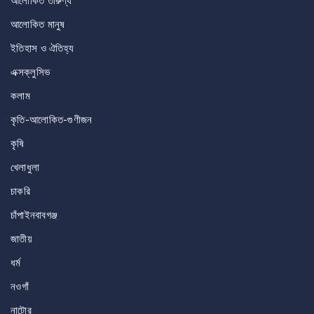
আলোকিত তারুণ্য
আলোকিত মানুষ
ইতিহাস ও ঐতিহ্য
এক্সক্লুসিভ
কলাম
কৃতি-আলোকিত-গুণীজন
কৃষি
খেলাধুলা
চাকরি
চাঁপাইনবাবগঞ্জ
জাতীয়
ধর্ম
নওগাঁ
নাটোর