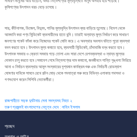
সাধারণ মানুষের আয় বাড়েনি, অথচ নিত্যপণ্যের মূল্যবৃদ্ধিতে মানুষ অসহায় হয়ে পড়েছে।
কৃষিপণ্যের উৎপাদন খরচ বেড়ে চলেছে।
সার, কীটনাশক, ডিজেল, বিদ্যুৎ, পানির মূল্যবৃদ্ধি উৎপাদন ব্যয় বাড়িয়ে তুলেছে। বিদেশ থেকে
আমদানি করা পণ্য সিন্ডিকেট ব্যবসায়ীদের হাতে বন্দি। তারাই অন্যায্য মূল্য নির্ধারণ করে সাধারণ
জনগণের পকেট ফাঁকা করে নিজেদের পকেট মোটা করে। এ অবস্থার অবসান ঘটাতে পুরো ব্যবস্থা
বদল করতে হবে। উৎপাদন মূল্য কমাতে হবে, ব্যবসায়ী সিন্ডিকেট, চাঁদাবাজি বন্ধ করতে হবে।
উৎপাদক সমবায় ও ক্রেতা সমবায় গড়ে তোলা এবং সারা দেশে রেশনব্যবস্থা ও ন্যায্য মূল্যের
দোকান চালু করতে হবে।সমাবেশ শেষে নিত্যপণ্যের দাম কমানো, জনজীবনে শান্তি শৃঙ্খলা ফিরিয়ে
আনা ও নির্বাচন ব্যবস্থার আমূল সংস্কারের দৃশ্যমান কার্যক্রম শুরু এবং নির্বাচনী রোডম্যাপ
ঘোষণার দাবিকে সামনে রেখে পল্টন মোড় থেকে পদযাত্রা শুরু করে বিভিন্ন এলাকায় পথসভা ও
গণসংযোগ করেন সিপিবি নেতাকর্মীরা।
Post
রাজশাহীতে সড়ক দুর্ঘটনায় সেনা সদস্যসহ নিহত ২
তরুণ প্রজন্মই বাংলাদেশের নেতৃত্ব দেবে : নাহিদ ইসলাম
navigation
প্রচ্ছদ
অপরাধ ও আইন