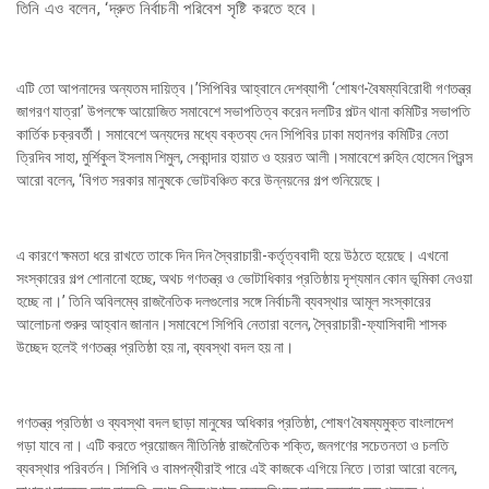
তিনি এও বলেন, ‘দ্রুত নির্বাচনী পরিবেশ সৃষ্টি করতে হবে।
এটি তো আপনাদের অন্যতম দায়িত্ব।’সিপিবির আহ্বানে দেশব্যাপী ‘শোষণ-বৈষম্যবিরোধী গণতন্ত্র
জাগরণ যাত্রা’ উপলক্ষে আয়োজিত সমাবেশে সভাপতিত্ব করেন দলটির পল্টন থানা কমিটির সভাপতি
কার্তিক চক্রবর্তী। সমাবেশে অন্যদের মধ্যে বক্তব্য দেন সিপিবির ঢাকা মহানগর কমিটির নেতা
ত্রিদিব সাহা, মুর্শিকুল ইসলাম শিমুল, সেকান্দার হায়াত ও হয়রত আলী।সমাবেশে রুহিন হোসেন প্রিন্স
আরো বলেন, ‘বিগত সরকার মানুষকে ভোটবঞ্চিত করে উন্নয়নের গল্প শুনিয়েছে।
এ কারণে ক্ষমতা ধরে রাখতে তাকে দিন দিন স্বৈরাচারী-কর্তৃত্ববাদী হয়ে উঠতে হয়েছে। এখনো
সংস্কারের গল্প শোনানো হচ্ছে, অথচ গণতন্ত্র ও ভোটাধিকার প্রতিষ্ঠায় দৃশ্যমান কোন ভূমিকা নেওয়া
হচ্ছে না।’ তিনি অবিলম্বে রাজনৈতিক দলগুলোর সঙ্গে নির্বাচনী ব্যবস্থার আমূল সংস্কারের
আলোচনা শুরুর আহ্বান জানান।সমাবেশে সিপিবি নেতারা বলেন, স্বৈরাচারী-ফ্যাসিবাদী শাসক
উচ্ছেদ হলেই গণতন্ত্র প্রতিষ্ঠা হয় না, ব্যবস্থা বদল হয় না।
গণতন্ত্র প্রতিষ্ঠা ও ব্যবস্থা বদল ছাড়া মানুষের অধিকার প্রতিষ্ঠা, শোষণ বৈষম্যমুক্ত বাংলাদেশ
গড়া যাবে না। এটি করতে প্রয়োজন নীতিনিষ্ঠ রাজনৈতিক শক্তি, জনগণের সচেতনতা ও চলতি
ব্যবস্থার পরিবর্তন। সিপিবি ও বামপন্থীরাই পারে এই কাজকে এগিয়ে নিতে।তারা আরো বলেন,