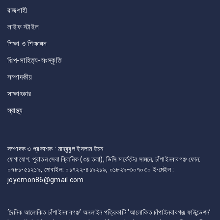
রাজশাহী
লাইফ স্টাইল
শিক্ষা ও শিক্ষাঙ্গন
শিল্প-সাহিত্য-সংস্কৃতি
সম্পাদকীয়
সাক্ষাৎকার
স্বাস্থ্য
সম্পাদক ও প্রকাশক : মাহবুবুল ইসলাম ইমন
যোগাযোগ: পুরাতন সেবা ক্লিনিক (৩য় তলা), ডিসি মার্কেটের সামনে, চাঁপাইনবাবগঞ্জ ফোন:
০৭৮১-৫১২১৯, মোবাইল: ০১৭২২-৪১৯২১৯, ০১৮২৯-৩০৭০৩০ ই-মেইল :
joyemon86@gmail.com
‘দৈনিক আলোকিত চাঁপাইনবাবগঞ্জ’ অনলাইন পত্রিকাটি ‘আলোকিত চাঁপাইনবাবগঞ্জ ফাউন্ডেশন’