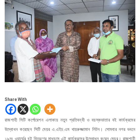
Share With
রাজশাহী সিটি কর্পোরেশন এলাকায় নতুন প্রতিবন্ধী ও বয়স্কভাতার বই কার্যক্রমের
উদ্বোধন করেছেন সিটি মেয়র এ.এইচ.এম খায়রুজ্জামান লিটন। সোমবার নগর ভবনে
১৯নং ওয়ার্ডের বই বিতরণের মাধ্যমে এই কার্যক্রমের উদ্বোধন করেন মেয়র। রাজশাহী