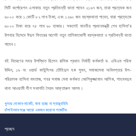
সিটি কর্পোরেশন এলাকায় নতুন প্রতিবন্ধী ভাতা পাবেন ২১৬৭ জন, তারা প্রত্যেক জন
৬০০০ করে ১ কোটি ৮২ লাখ টাকা, এবং ১২৬০ জন বয়স্কভাতা পাবেন, যারা প্রত্যেকে
৬০০০ টাকা করে ৭৫ লাখ
৬০ হাজার। সকলেই মাননীয় প্রধানমন্ত্রী শেখ হাসিনা’র
উপহার হিসেবে ঈদুল ফিতরের আগেই নতুন তালিকাভোগী বয়স্কভাতা ও প্রতিবন্ধী ভাতা
পাবেন।
বই বিতরণের সময় উপস্থিত ছিলেন রাসিক প্রধান নির্বাহী কর্মকর্তা ড. এবিএম শরিফ
উদ্দিন, ১৯ নং ওয়ার্ড কাইন্সিলর তৌহিদুল হক সুমন, সমাজসেবা অধিদপ্তরে উপ-
পরিচালক হাসিনা মমতাজ, শহর সমাজ সেবা কর্মকত আেশিকুজ্জামান আশিক, শাহমখদুম
থানা আওয়ামী লীগ সভাপতি সৈয়দ আক্তারুল আলম।
Post
খুলছে দোকান-মার্কেট, মানা হচ্ছে না স্বাস্থ্যবিধি
চাঁপাইনবাবগঞ্জে আরো একজন করোনা পজেটিভ
navigation
প্রচ্ছদ