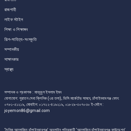
রাজশাহী
লাইফ স্টাইল
শিক্ষা ও শিক্ষাঙ্গন
শিল্প-সাহিত্য-সংস্কৃতি
সম্পাদকীয়
সাক্ষাৎকার
স্বাস্থ্য
সম্পাদক ও প্রকাশক : মাহবুবুল ইসলাম ইমন
যোগাযোগ: পুরাতন সেবা ক্লিনিক (৩য় তলা), ডিসি মার্কেটের সামনে, চাঁপাইনবাবগঞ্জ ফোন:
০৭৮১-৫১২১৯, মোবাইল: ০১৭২২-৪১৯২১৯, ০১৮২৯-৩০৭০৩০ ই-মেইল :
joyemon86@gmail.com
‘দৈনিক আলোকিত চাঁপাইনবাবগঞ্জ’ অনলাইন পত্রিকাটি ‘আলোকিত চাঁপাইনবাবগঞ্জ ফাউন্ডেশন’