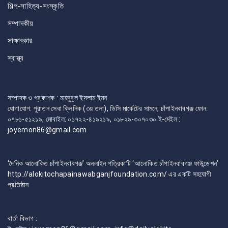
শিল্প-সাহিত্য-সংস্কৃতি
সম্পাদকীয়
সাক্ষাৎকার
স্বাস্থ্য
সম্পাদক ও প্রকাশক : মাহবুবুল ইসলাম ইমন
যোগাযোগ: পুরাতন সেবা ক্লিনিক (৩য় তলা), ডিসি মার্কেটের সামনে, চাঁপাইনবাবগঞ্জ ফোন:
০৭৮১-৫১২১৯, মোবাইল: ০১৭২২-৪১৯২১৯, ০১৮২৯-৩০৭০৩০ ই-মেইল :
joyemon86@gmail.com
‘দৈনিক আলোকিত চাঁপাইনবাবগঞ্জ’ অনলাইন পত্রিকাটি ‘আলোকিত চাঁপাইনবাবগঞ্জ ফাউন্ডেশন’
http://alokitochapainawabganjfoundation.com/ এর একটি সহযোগী
প্রতিষ্ঠান
বার্তা বিভাগ :