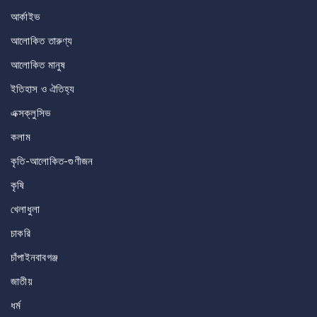
আর্কাইভ
আলোকিত তারুণ্য
আলোকিত মানুষ
ইতিহাস ও ঐতিহ্য
এক্সক্লুসিভ
কলাম
কৃতি-আলোকিত-গুণীজন
কৃষি
খেলাধুলা
চাকরি
চাঁপাইনবাবগঞ্জ
জাতীয়
ধর্ম