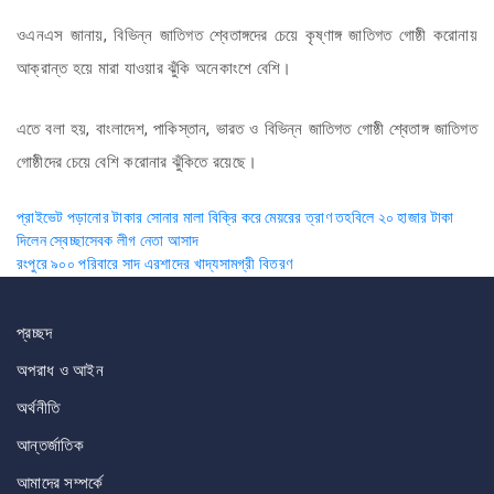
ওএনএস জানায়, বিভিন্ন জাতিগত শ্বেতাঙ্গদের চেয়ে কৃষ্ণাঙ্গ জাতিগত গোষ্ঠী করোনায়
আক্রান্ত হয়ে মারা যাওয়ার ঝুঁকি অনেকাংশে বেশি।
এতে বলা হয়, বাংলাদেশ, পাকিস্তান, ভারত ও বিভিন্ন জাতিগত গোষ্ঠী শ্বেতাঙ্গ জাতিগত
গোষ্ঠীদের চেয়ে বেশি করোনার ঝুঁকিতে রয়েছে।
Post
প্রাইভেট পড়ানোর টাকার সোনার মালা বিক্রি করে মেয়রের ত্রাণ তহবিলে ২০ হাজার টাকা
দিলেন স্বেচ্ছাসেবক লীগ নেতা আসাদ
navigation
রংপুরে ৯০০ পরিবারে সাদ এরশাদের খাদ্যসামগ্রী বিতরণ
প্রচ্ছদ
অপরাধ ও আইন
অর্থনীতি
আন্তর্জাতিক
আমাদের সম্পর্কে