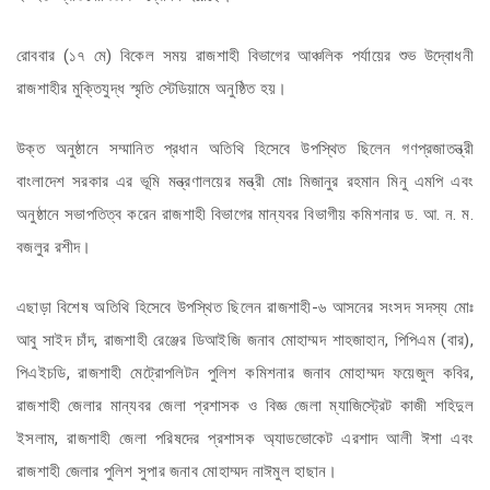
রোববার (১৭ মে) বিকেল সময় রাজশাহী বিভাগের আঞ্চলিক পর্যায়ের শুভ উদ্বোধনী
রাজশাহীর মুক্তিযুদ্ধ স্মৃতি স্টেডিয়ামে অনুষ্ঠিত হয়।
উক্ত অনুষ্ঠানে সম্মানিত প্রধান অতিথি হিসেবে উপস্থিত ছিলেন গণপ্রজাতন্ত্রী
বাংলাদেশ সরকার এর ভূমি মন্ত্রণালয়ের মন্ত্রী মোঃ মিজানুর রহমান মিনু এমপি এবং
অনুষ্ঠানে সভাপতিত্ব করেন রাজশাহী বিভাগের মান্যবর বিভাগীয় কমিশনার ড. আ. ন. ম.
বজলুর রশীদ।
এছাড়া বিশেষ অতিথি হিসেবে উপস্থিত ছিলেন রাজশাহী-৬ আসনের সংসদ সদস্য মোঃ
আবু সাইদ চাঁদ, রাজশাহী রেঞ্জের ডিআইজি জনাব মোহাম্মদ শাহজাহান, পিপিএম (বার),
পিএইচডি, রাজশাহী মেট্রোপলিটন পুলিশ কমিশনার জনাব মোহাম্মদ ফয়েজুল কবির,
রাজশাহী জেলার মান্যবর জেলা প্রশাসক ও বিজ্ঞ জেলা ম্যাজিস্ট্রেট কাজী শহিদুল
ইসলাম, রাজশাহী জেলা পরিষদের প্রশাসক অ্যাডভোকেট এরশাদ আলী ঈশা এবং
রাজশাহী জেলার পুলিশ সুপার জনাব মোহাম্মদ নাঈমুল হাছান।