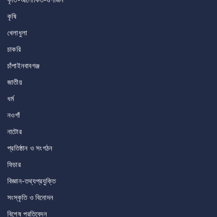
কৃতি-আলোকিত-গুণীজন
কৃষি
খেলাধুলা
চাকরি
চাঁপাইনবাবগঞ্জ
জাতীয়
ধর্ম
নওগাঁ
নাটোর
প্রতিষ্ঠান ও সংগঠন
ফিচার
বিজ্ঞান-তথ্যপ্রযুক্তি
সংস্কৃতি ও বিনোদন
বিশেষ প্রতিবেদন