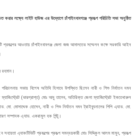
ার লক্ষ্যে লাইট হাউজ এর উদ্যোগে চাঁপাইনবাবগঞ্জে প্রকল্প পরিচিতি সভা অনুষ্ঠিত
্রকল্পের আওতায় চাঁপাইনবাবগঞ্জ জেলা জজ আদালতের সম্মেলন কক্ষে সরকারি আইন
।
ুর রহমান।
িচালনায় সভায় বিশেষ অতিথি হিসাবে উপস্থিত ছিলেন নারী ও শিশু নির্যাতন দমন
ম্যাজিস্ট্রেট (ভারপ্রাপ্ত) মোঃ আবু তালেব, অতিরিক্ত জেলা ম্যাজিস্ট্রেট ইকতেখারুল
মো. মোসাদ্দেক হোসেন, নারী ও শিশু নির্যাতন দমন ট্রাইব্যুনালের পিপি এ্যাড. মো.
ণ সম্পাদক এ্যাড. একরামুল হক পিন্টু।
তা এ্যাকটিভিটি প্রকল্পের প্রকল্প সমন্বয়কারী মোঃ সিদ্দিকুল আলম মামুন, প্রকল্প