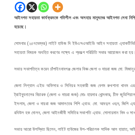
আইনগত সহায়তা কার্যক্রমকে গতিশীল এবং অসহায় মানুষদের আইনগত সেবা নিশ্চিত কর
হয়েছে।
সোমবার (২৫নভেম্বর) লাইট হাউজ দি ইউএসএআইডি আইন সহায়তা এ্যাকটিভিটি প
সহায়তা বিষয়ক অবহিত করণের লক্ষ্যে এ প্রকল্প পরিচিতি সভার আয়োজন করা হয়
সভায় সভাপতিত্ব করেন চাঁপাইনবাবগঞ্জ জেলার বিজ্ঞ জেলা ও দায়রা জজ মো. মিজান
জেলা লিগ্যাল এইড অফিসার ও সিনিয়র সহকারী জজ বেগম রুখশানা খানম এর পর
ট্রাইব্যুনালের বিচারক (জেলা ও দায়রা জজ) মোঃ হায়দার খোন্দকার, চীফ জুডিশিয়াল 
ইসলাম, জেলা ও দায়রা জজ আদালতের পিপি এ্যাড. মো. আবদুল ওদুদ, জিপি এ্যাড. 
রবিউল হক দোলন, জেলা আইনজীবী সমিতির সভাপতি এ্যাড. সোলায়মান বিশু ও সাধার
সভায় আরো উপস্থিত ছিলেন, লাইট হাউজের উপ-পরিচালক সাদিক আল হায়াত, আইন সহায়