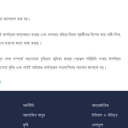
নিয়ে আলোচনা করা হয়।
র্যক্রম বাস্তবায়ন করছে এবং অসহায় দরিদ্র বিচার প্রার্থীদের বিশেষ করে নারী-শিশু,
িশ্চিত করণের জন্য কাজ করছে।
বা সম্পর্কে সচেতনতা বৃদ্ধিতে ভূমিকা রাখছে।প্রকল্প পরিচিতি সভায় উপস্থিত
তনতা বৃদ্ধি এবং লাইট হাউজের কার্যক্রমে সহযোগিতার আহবান জানানো হয়।
ন
অর্থনীতি
আন্তর্জাতিক
আলোকিত মানুষ
ইতিহাস ও ঐতিহ্য
কৃষি
খেলাধুলা