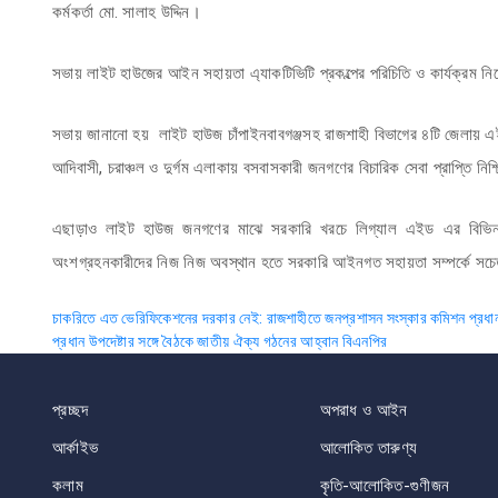
কর্মকর্তা মো. সালাহ উদ্দিন।
সভায় লাইট হাউজের আইন সহায়তা এ্যাকটিভিটি প্রকল্পের পরিচিতি ও কার্যক্রম 
সভায় জানানো হয় লাইট হাউজ চাঁপাইনবাবগঞ্জসহ রাজশাহী বিভাগের ৪টি জেলায় এই কা
আদিবাসী, চরাঞ্চল ও দুর্গম এলাকায় বসবাসকারী জনগণের বিচারিক সেবা প্রাপ্তি ন
এছাড়াও লাইট হাউজ জনগণের মাঝে সরকারি খরচে লিগ্যাল এইড এর বিভিন্ন সে
অংশগ্রহনকারীদের নিজ নিজ অবস্থান হতে সরকারি আইনগত সহায়তা সম্পর্কে সচে
Post
চাকরিতে এত ভেরিফিকেশনের দরকার নেই: রাজশাহীতে জনপ্রশাসন সংস্কার কমিশন প্রধা
প্রধান উপদেষ্টার সঙ্গে বৈঠকে জাতীয় ঐক্য গঠনের আহ্বান বিএনপির
navigation
প্রচ্ছদ
অপরাধ ও আইন
আর্কাইভ
আলোকিত তারুণ্য
কলাম
কৃতি-আলোকিত-গুণীজন