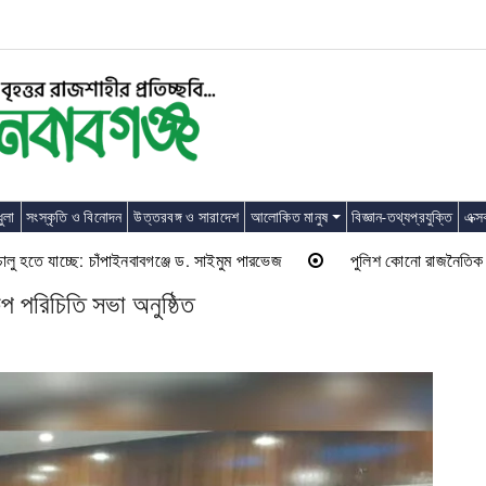
ুলা
সংস্কৃতি ও বিনোদন
উত্তরবঙ্গ ও সারাদেশ
আলোকিত মানুষ
বিজ্ঞান-তথ্যপ্রযুক্তি
এক্স
 যাচ্ছে: চাঁপাইনবাবগঞ্জে ড. সাইমুম পারভেজ
পুলিশ কোনো রাজনৈতিক দলের লাঠিয়া
প পরিচিতি সভা অনুষ্ঠিত