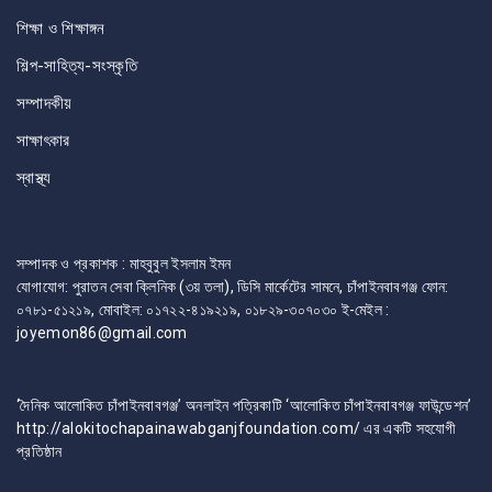
শিক্ষা ও শিক্ষাঙ্গন
শিল্প-সাহিত্য-সংস্কৃতি
সম্পাদকীয়
সাক্ষাৎকার
স্বাস্থ্য
সম্পাদক ও প্রকাশক : মাহবুবুল ইসলাম ইমন
যোগাযোগ: পুরাতন সেবা ক্লিনিক (৩য় তলা), ডিসি মার্কেটের সামনে, চাঁপাইনবাবগঞ্জ ফোন:
০৭৮১-৫১২১৯, মোবাইল: ০১৭২২-৪১৯২১৯, ০১৮২৯-৩০৭০৩০ ই-মেইল :
joyemon86@gmail.com
‘দৈনিক আলোকিত চাঁপাইনবাবগঞ্জ’ অনলাইন পত্রিকাটি ‘আলোকিত চাঁপাইনবাবগঞ্জ ফাউন্ডেশন’
http://alokitochapainawabganjfoundation.com/ এর একটি সহযোগী
প্রতিষ্ঠান