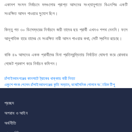
একাদশ সংসদ নির্বাচনে দলগুলোর প্রাপ্ত আসনের সংখ্যানুপাতে বিএনপির একটি
সংরক্ষিত আসন পাওয়ার সুযোগ ছিল।
কিন্তু গত ৩০ ডিসেম্বরের নির্বাচনে জয়ী তাদের ছয় প্রার্থী এখনও শপথ নেননি। ফলে
আনুপাতিক হারে তাদের যে সংরক্ষিত নারী আসন পাওয়ার কথা, সেটি স্থগিত রয়েছে।
বাকি ৪৯ আসনের একক প্রার্থীদের বিনা প্রতিদ্বন্দ্বিতায় নির্বাচিত ঘোষণা করে রোববার
গেজেট প্রকাশ করে নির্বাচন কমিশন।
Post
চাঁপাইনবাবগঞ্জের কানসাটে ট্রাকের ধাক্কায় নারী নিহত
একুশে পদক পেলেন চাঁপাইনবাবগঞ্জের কৃতি সন্তান, ভাষাসৈনিক গোলাম অারিফ টিপু
navigation
প্রচ্ছদ
অপরাধ ও আইন
অর্থনীতি