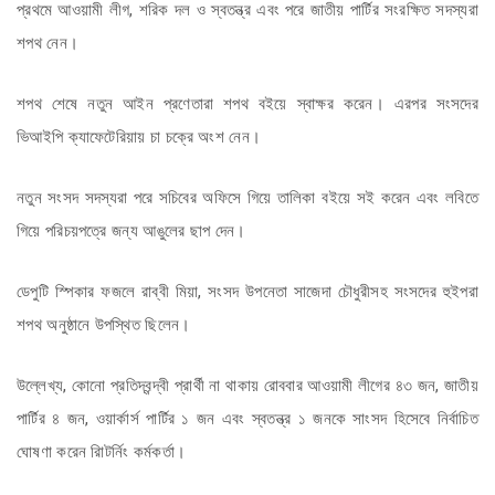
প্রথমে আওয়ামী লীগ, শরিক দল ও স্বতন্ত্র এবং পরে জাতীয় পার্টির সংরক্ষিত সদস্যরা
শপথ নেন।
শপথ শেষে নতুন আইন প্রণেতারা শপথ বইয়ে স্বাক্ষর করেন। এরপর সংসদের
ভিআইপি ক্যাফেটেরিয়ায় চা চক্রে অংশ নেন।
নতুন সংসদ সদস্যরা পরে সচিবের অফিসে গিয়ে তালিকা বইয়ে সই করেন এবং লবিতে
গিয়ে পরিচয়পত্রে জন্য আঙুলের ছাপ দেন।
ডেপুটি স্পিকার ফজলে রাব্বী মিয়া, সংসদ উপনেতা সাজেদা চৌধুরীসহ সংসদের হুইপরা
শপথ অনুষ্ঠানে উপস্থিত ছিলেন।
উল্লেখ্য, কোনো প্রতিদ্বন্দ্বী প্রার্থী না থাকায় রোববার আওয়ামী লীগের ৪৩ জন, জাতীয়
পার্টির ৪ জন, ওয়ার্কার্স পার্টির ১ জন এবং স্বতন্ত্র ১ জনকে সাংসদ হিসেবে নির্বাচিত
ঘোষণা করেন রিাটর্নিং কর্মকর্তা।