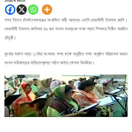
Share With
শপথ নিলেন চাঁপাইনবাবগঞ্জের সংরক্ষিত নারী আসনের এমপি ফেরদৌসী ইসলাম জেসি।
ফেরদৌসী ইসলাম জেসিসহ ৪৯ জন সংসদ সদস্যকে শপথ পড়ান স্পিকার শিরীন শারমিন
চৌধুরী।
বুধবার সকাল সাড়ে ১০টায় সংসদের শপথ কক্ষে অনুষ্ঠিত শপথ অনুষ্ঠান পরিচালনা করেন
সংসদ সচিবালয়ের দায়িত্বপ্রাপ্ত সচিব আইম গোলাম কিবরিয়া।