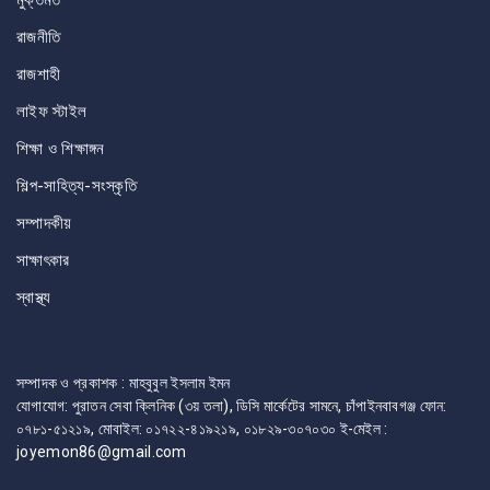
মুক্তমত
রাজনীতি
রাজশাহী
লাইফ স্টাইল
শিক্ষা ও শিক্ষাঙ্গন
শিল্প-সাহিত্য-সংস্কৃতি
সম্পাদকীয়
সাক্ষাৎকার
স্বাস্থ্য
সম্পাদক ও প্রকাশক : মাহবুবুল ইসলাম ইমন
যোগাযোগ: পুরাতন সেবা ক্লিনিক (৩য় তলা), ডিসি মার্কেটের সামনে, চাঁপাইনবাবগঞ্জ ফোন:
০৭৮১-৫১২১৯, মোবাইল: ০১৭২২-৪১৯২১৯, ০১৮২৯-৩০৭০৩০ ই-মেইল :
joyemon86@gmail.com