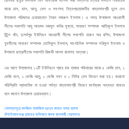
রোববার দুপুরে দাদনচক বেল আফরোজ বালিকা উচ্চ বিদ্যালয় চত্বরে কর্মহীন পরিবারের
মাঝে চাল, ডাল, আলু, তেল ও লবণসহ নিত্যপ্রয়োজনীয় খাদ্যসামগ্রী তুলে দেন
উপজেলা পরিষদের চেয়ারম্যান সৈয়দ নজরুল ইসলাম। এ সময় উপজেলা আওয়ামী
লীগের সভাপতি আবু আহমদ নজমুল কবির মুক্তা, সাধারণ সম্পাদক আতিকুল ইসলাম
টুটুল খাঁন, দুলর্ভপুর ইউনিয়ন আওয়ামী লীগের সভাপতি হারুন অর রশিদ, উপজেলা
যুবলীগের সাধারণ সম্পাদক তোসিকুল ইসলাম, সাংগঠনিক সম্পাদক শরিফুল ইসলাম ও
উপজলা ছাত্রলীগের সভাপতি রিজভী আলম রানাসহ অন্যরা।
এর আগে উপজেলার ১২টি ইউনিয়নে প্রায় চার হাজার পরিবারের মাঝে ৫ কেজি চাল, ১
কেজি ডাল, ২ কেজি আলু, ১ কেজি লবণ ও ১ লিটার তেল বিতরণ করা হয়। করোনা
পরিস্থিতি স্বাভাবিক না হওয়া পর্যন্ত খাদ্যসামগ্রী বিতরণ কার্যক্রম অব্যহত থাকবে
বলে জানান উপজেলা চেয়ারম্যান।
Post
গোমস্তাপুরে মসজিদে সামাজিক দুরত্ব মানতে বলায় হামলা
চাঁপাইনবাবগঞ্জে র‌্যাবের অভিযানে মাদক ব্যবসায়ী গ্রেফতার
navigation