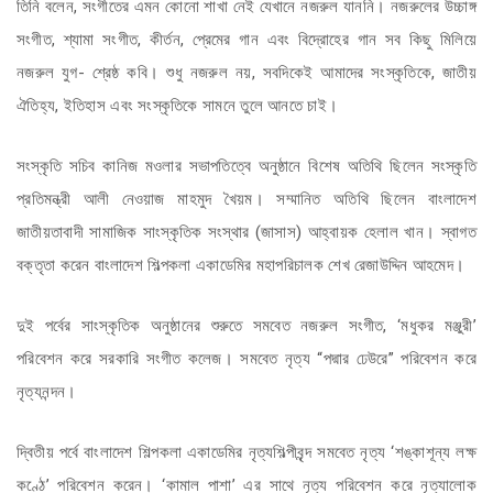
তিনি বলেন, সংগীতের এমন কোনো শাখা নেই যেখানে নজরুল যাননি। নজরুলের উচ্চাঙ্গ
সংগীত, শ্যামা সংগীত, কীর্তন, প্রেমের গান এবং বিদ্রোহের গান সব কিছু মিলিয়ে
নজরুল যুগ- শ্রেষ্ঠ কবি। শুধু নজরুল নয়, সবদিকেই আমাদের সংস্কৃতিকে, জাতীয়
ঐতিহ্য, ইতিহাস এবং সংস্কৃতিকে সামনে তুলে আনতে চাই।
সংস্কৃতি সচিব কানিজ মওলার সভাপতিত্বে অনুষ্ঠানে বিশেষ অতিথি ছিলেন সংস্কৃতি
প্রতিমন্ত্রী আলী নেওয়াজ মাহমুদ খৈয়ম। সম্মানিত অতিথি ছিলেন বাংলাদেশ
জাতীয়তাবাদী সামাজিক সাংস্কৃতিক সংস্থার (জাসাস) আহ্বায়ক হেলাল খান। স্বাগত
বক্তৃতা করেন বাংলাদেশ শিল্পকলা একাডেমির মহাপরিচালক শেখ রেজাউদ্দিন আহমেদ।
দুই পর্বের সাংস্কৃতিক অনুষ্ঠানের শুরুতে সমবেত নজরুল সংগীত, ‘মধুকর মঞ্জুরী’
পরিবেশন করে সরকারি সংগীত কলেজ। সমবেত নৃত্য “পদ্মার ঢেউরে” পরিবেশন করে
নৃত্যনন্দন।
দ্বিতীয় পর্বে বাংলাদেশ শিল্পকলা একাডেমির নৃত্যশিল্পীবৃন্দ সমবেত নৃত্য ‘শঙ্কাশূন্য লক্ষ
কণ্ঠে’ পরিবেশন করেন। ‘কামাল পাশা’ এর সাথে নৃত্য পরিবেশন করে নৃত্যালোক