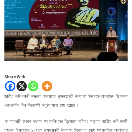
Share With
জাতীয় কবি কাজী নজরুল ইসলামের জন্মজয়ন্তী উদযাপন উপলক্ষে বাংলাদেশ শিল্পকলা
একাডেমির তিন দিনব্যাপী অনুষ্ঠানমালা শেষ হয়েছে।
প্রধানমন্ত্রী তারেক রহমান ময়মনসিংহের ত্রিশালে শনিবার সন্ধ্যায় জাতীয় কবি কাজী
নজরুল ইসলামের ১২৭তম জন্মজয়ন্তী উদযাপন উদ্বোধন শেষে সাংস্কৃতিক অনুষ্ঠানের