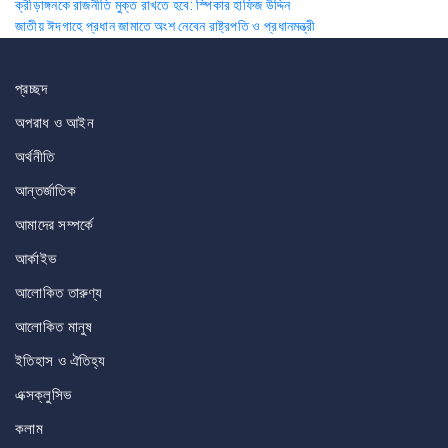
Post
ক্রীড়াঙ্গনকে রাজনীতি মুক্ত রাখতে হবে: স্পিকার হাফিজ উদ্দিন
জাতীয় ঈদগাহে প্রধান জামাতে অংশ নেবেন রাষ্ট্রপতি ও প্রধানমন্ত্রী
navigation
প্রচ্ছদ
অপরাধ ও আইন
অর্থনীতি
আন্তর্জাতিক
আমাদের সম্পর্কে
আর্কাইভ
আলোকিত তারুণ্য
আলোকিত মানুষ
ইতিহাস ও ঐতিহ্য
এক্সক্লুসিভ
কলাম