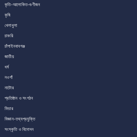
কৃতি-আলোকিত-গুণীজন
কৃষি
খেলাধুলা
চাকরি
চাঁপাইনবাবগঞ্জ
জাতীয়
ধর্ম
নওগাঁ
নাটোর
প্রতিষ্ঠান ও সংগঠন
ফিচার
বিজ্ঞান-তথ্যপ্রযুক্তি
সংস্কৃতি ও বিনোদন