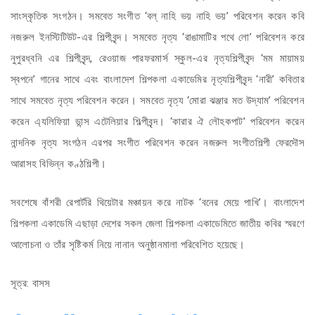
সাংস্কৃতিক সংগঠন। সমবেত সংগীত ‘বল্ নাহি ভয় নাহি ভয়’ পরিবেশন করেন কবি
নজরুল ইনস্টিটিউট-এর শিল্পীবৃন্দ। সমবেত নৃত্য ‘রাঙামাটির পথে লো’ পরিবেশন করে
নুপুরধ্বনি এর শিল্পীবৃন্দ, রেওয়াজ পারফরমার্স স্কুল-এর নৃত্যশিল্পীবৃন্দ ‘মম মায়াময়
স্বপনে’ গানের সাথে এবং বাংলাদেশ শিল্পকলা একাডেমির নৃত্যশিল্পীবৃন্দ ‘নারী’ কবিতার
সাথে সমবেত নৃত্য পরিবেশন করেন। সমবেত নৃত্য ‘মোরা ঝঞ্জার মত উদ্যাম’ পরিবেশন
করেন এ্যলিফিয়া ডান্স এটেলিয়ার শিল্পীবৃন্দ। ‘কারার ঐ লৌহকপাট’ পরিবেশন করেন
নান্দনিক নৃত্য সংগঠন এরপর সংগীত পরিবেশন করেন নজরুল সংগীতশিল্পী ফেরদৌস
আরাসহ বিভিন্ন কণ্ঠশিল্পী।
সবশেষে বাঁশরী রেপার্টরি থিয়েটার মঞ্চায়ন করে নাটক ‘বনের মেয়ে পাখি’। বাংলাদেশ
শিল্পকলা একাডেমি এছাড়া দেশের সকল জেলা শিল্পকলা একাডেমিতে জাতীয় কবির স্মরণে
আলোচনা ও তাঁর সৃষ্টিকর্ম নিয়ে নানান অনুষ্ঠানমালা পরিবেশিত হয়েছে।
সূত্র: বাসস