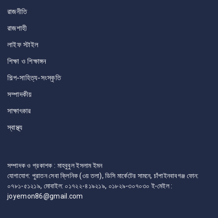
রাজনীতি
রাজশাহী
লাইফ স্টাইল
শিক্ষা ও শিক্ষাঙ্গন
শিল্প-সাহিত্য-সংস্কৃতি
সম্পাদকীয়
সাক্ষাৎকার
স্বাস্থ্য
সম্পাদক ও প্রকাশক : মাহবুবুল ইসলাম ইমন
যোগাযোগ: পুরাতন সেবা ক্লিনিক (৩য় তলা), ডিসি মার্কেটের সামনে, চাঁপাইনবাবগঞ্জ ফোন:
০৭৮১-৫১২১৯, মোবাইল: ০১৭২২-৪১৯২১৯, ০১৮২৯-৩০৭০৩০ ই-মেইল :
joyemon86@gmail.com