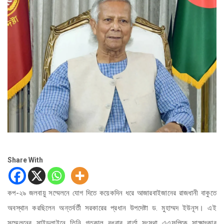
Share With
কপ-২৯ জলবায়ু সম্মেলনে যোগ দিতে কয়েকদিন ধরে আজারবাইজানের রাজধানী বাকুতে
অবস্থান করছিলেন অন্তর্বর্তী সরকারের প্রধান উপদেষ্টা ড. মুহাম্মদ ইউনূস। এই
সম্মেলনের সাইডলাইনে তিনি গতকাল বুধবার বার্তা সংস্থা এএফপিকে সাক্ষাৎকার