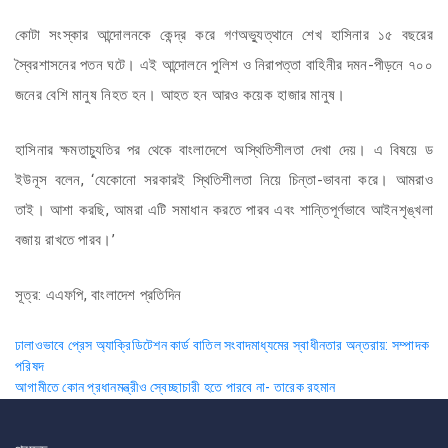
কোটা সংস্কার আন্দোলনকে কেন্দ্র করে গণঅভ্যুত্থানে শেখ হাসিনার ১৫ বছরের
স্বৈরশাসনের পতন ঘটে। এই আন্দোলনে পুলিশ ও নিরাপত্তা বাহিনীর দমন-পীড়নে ৭০০
জনের বেশি মানুষ নিহত হন। আহত হন আরও কয়েক হাজার মানুষ।
হাসিনার ক্ষমতাচ্যুতির পর থেকে বাংলাদেশে অস্থিতিশীলতা দেখা দেয়। এ বিষয়ে ড
ইউনূস বলেন, ‘যেকোনো সরকারই স্থিতিশীলতা নিয়ে চিন্তা-ভাবনা করে। আমরাও
তাই। আশা করছি, আমরা এটি সমাধান করতে পারব এবং শান্তিপূর্ণভাবে আইনশৃঙ্খলা
বজায় রাখতে পারব।’
সূত্র: এএফপি, বাংলাদেশ প্রতিদিন
Post
ঢালাওভাবে প্রেস অ্যাক্রিডিটেশন কার্ড বাতিল সংবাদমাধ্যমের স্বাধীনতার অন্তরায়: সম্পাদক
পরিষদ
navigation
আগামীতে কোন প্রধানমন্ত্রীও স্বেচ্ছাচারী হতে পারবে না- তারেক রহমান