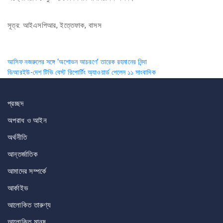
সূত্র: আইএসপিআর, ইত্তেফাক, বাসস
Post
আসিফ নজরুলের সঙ্গে ‘অশোভন আচরণে’ তারেক রহমানের নিন্দা
ডিআরইউ-দেশ টিভি বেস্ট রিপোর্টিং অ্যাওয়ার্ড পেলেন ১১ সাংবাদিক
navigation
প্রচ্ছদ
অপরাধ ও আইন
অর্থনীতি
আন্তর্জাতিক
আমাদের সম্পর্কে
আর্কাইভ
আলোকিত তারুণ্য
আলোকিত মানুষ