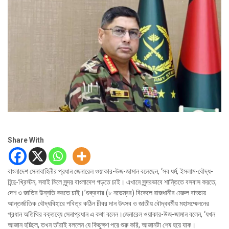
Share With
বাংলাদেশ সেনাবাহিনীর প্রধান জেনারেল ওয়াকার-উজ-জামান বলেছেন, ‘সব ধর্ম, ইসলাম-বৌদ্ধ-
হিন্দু-খ্রিস্টন, সবাই মিলে সুন্দর বাংলাদেশ গড়তে চাই। এখানে সুন্দরভাবে শান্তিতে বসবাস করতে,
দেশ ও জাতির উন্নতি করতে চাই।’শুক্রবার (৮ নভেম্বর) বিকেলে রাজধানীর মেরুল বাড্ডায়
আন্তর্জাতিক বৌদ্ধবিহারে পবিত্র কঠিন চীবর দান উৎসব ও জাতীয় বৌদ্ধধর্মীয় মহাসম্মেলনের
প্রধান অতিথির বক্তব্যে সেনাপ্রধান এ কথা বলেন।জেনারেল ওয়াকার-উজ-জামান বলেন, ‘যখন
আজান হচ্ছিল, তখন তাঁরাই বললেন যে কিছুক্ষণ পরে শুরু করি, আজানটা শেষ হয়ে যাক।