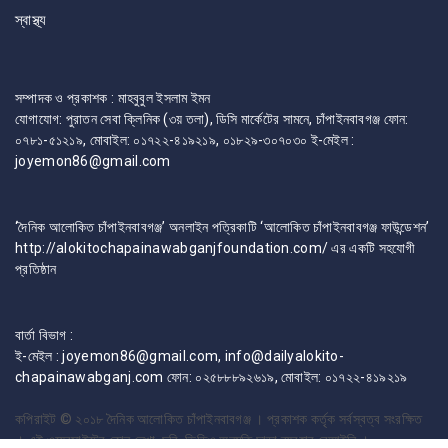
স্বাস্থ্য
সম্পাদক ও প্রকাশক : মাহবুবুল ইসলাম ইমন
যোগাযোগ: পুরাতন সেবা ক্লিনিক (৩য় তলা), ডিসি মার্কেটের সামনে, চাঁপাইনবাবগঞ্জ ফোন:
০৭৮১-৫১২১৯, মোবাইল: ০১৭২২-৪১৯২১৯, ০১৮২৯-৩০৭০৩০ ই-মেইল :
joyemon86@gmail.com
‘দৈনিক আলোকিত চাঁপাইনবাবগঞ্জ’ অনলাইন পত্রিকাটি ‘আলোকিত চাঁপাইনবাবগঞ্জ ফাউন্ডেশন’
http://alokitochapainawabganjfoundation.com/ এর একটি সহযোগী
প্রতিষ্ঠান
বার্তা বিভাগ :
ই-মেইল : joyemon86@gmail.com, info@dailyalokito-
chapainawabganj.com ফোন: ০২৫৮৮৮৯২৬১৯, মোবাইল: ০১৭২২-৪১৯২১৯
কপিরাইট © ২০১৮
দৈনিক আলোকিত চাঁপাইনবাবগঞ্জ । প্রকাশক কর্তৃক সর্বস্বত্ব সংরক্ষিত
। এই ওয়েবসাইটের কোন লেখা, ছবি, ভিডিও অনুমতি ছাড়া ব্যবহার বেআইনি ।