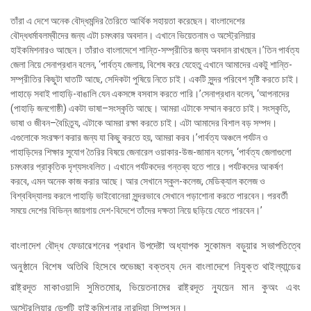
তাঁরা এ দেশে অনেক বৌদ্ধমন্দির তৈরিতে আর্থিক সহায়তা করেছেন। বাংলাদেশের
বৌদ্ধধর্মাবলম্বীদের জন্য এটা চমৎকার অবদান। এখানে ভিয়েতনাম ও অস্ট্রেলিয়ার
হাইকমিশনারও আছেন। তাঁরাও বাংলাদেশে শান্তি-সম্প্রীতির জন্য অবদান রাখছেন।’তিন পার্বত্য
জেলা নিয়ে সেনাপ্রধান বলেন, ‘পার্বত্য জেলায়, বিশেষ করে যেহেতু এখানে আমাদের একটু শান্তি-
সম্প্রীতির কিছুটা ঘাতটি আছে, সেদিকটা পুষিয়ে নিতে চাই। একটি সুন্দর পরিবেশ সৃষ্টি করতে চাই।
পাহাড়ে সবাই পাহাড়ি-বাঙালি যেন একসঙ্গে বসবাস করতে পারি।’সেনাপ্রধান বলেন, ‘আপনাদের
(পাহাড়ি জনগোষ্ঠী) একটা ভাষা–সংস্কৃতি আছে। আমরা এটাকে সম্মান করতে চাই। সংস্কৃতি,
ভাষা ও জীবন–বৈচিত্র্য, এটাকে আমরা রক্ষা করতে চাই। এটা আমাদের বিশাল বড় সম্পদ।
এগুলোকে সংরক্ষণ করার জন্য যা কিছু করতে হয়, আমরা করব।’পার্বত্য অঞ্চলে পর্যটন ও
পাহাড়িদের শিক্ষার সুযোগ তৈরির বিষয়ে জেনারেল ওয়াকার-উজ-জামান বলেন, ‘পার্বত্য জেলাগুলো
চমৎকার প্রাকৃতিক দৃশ্যসংবলিত। এখানে পর্যটকদের গন্তব্য হতে পারে। পর্যটকদের আকর্ষণ
করবে, এমন অনেক কাজ করার আছে। আর সেখানে স্কুল-কলেজ, মেডিক্যাল কলেজ ও
বিশ্ববিদ্যালয় করলে পাহাড়ি ভাইবোনেরা সুন্দরভাবে সেখানে পড়াশোনা করতে পারবেন। পরবর্তী
সময়ে দেশের বিভিন্ন জায়গায় দেশ-বিদেশে তাঁদের দক্ষতা নিয়ে ছড়িয়ে যেতে পারবেন।’
বাংলাদেশ বৌদ্ধ ফেডারেশনের প্রধান উপদেষ্টা অধ্যাপক সুকোমল বড়ুয়ার সভাপতিত্বে
অনুষ্ঠানে বিশেষ অতিথি হিসেবে শুভেচ্ছা বক্তব্য দেন বাংলাদেশে নিযুক্ত থাইল্যান্ডের
রাষ্ট্রদূত মাকাওয়াদি সুমিতমোর, ভিয়েতনামের রাষ্ট্রদূত ন্যুয়েন মান কুঅং এবং
অস্ট্রেলিয়ার ডেপুটি হাইকমিশনার নারদিয়া সিম্পসন।