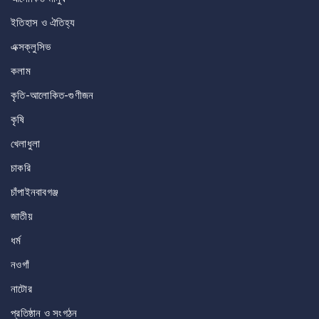
ইতিহাস ও ঐতিহ্য
এক্সক্লুসিভ
কলাম
কৃতি-আলোকিত-গুণীজন
কৃষি
খেলাধুলা
চাকরি
চাঁপাইনবাবগঞ্জ
জাতীয়
ধর্ম
নওগাঁ
নাটোর
প্রতিষ্ঠান ও সংগঠন