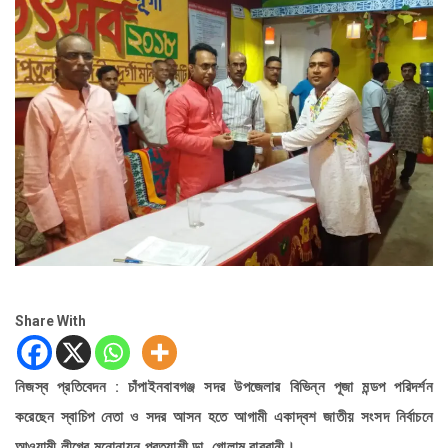
Share With
নিজস্ব প্রতিবেদন : চাঁপাইনবাবগঞ্জ সদর উপজেলার বিভিন্ন পূজা মন্ডপ পরিদর্শন
করেছেন স্বাচিপ নেতা ও সদর আসন হতে আগামী একাদ্বশ জাতীয় সংসদ নির্বাচনে
আওয়ামী লীগের মনোনায়ন প্রত্যাশী ডা. গোলাম রাব্বানী।