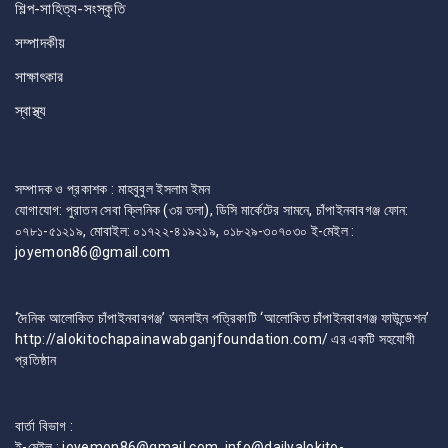
শিল্প-সাহিত্য-সংস্কৃতি
সম্পাদকীয়
সাক্ষাৎকার
স্বাস্থ্য
সম্পাদক ও প্রকাশক : মাহবুবুল ইসলাম ইমন
যোগাযোগ: পুরাতন সেবা ক্লিনিক (৩য় তলা), ডিসি মার্কেটের সামনে, চাঁপাইনবাবগঞ্জ ফোন:
০৭৮১-৫১২১৯, মোবাইল: ০১৭২২-৪১৯২১৯, ০১৮২৯-৩০৭০৩০ ই-মেইল :
joyemon86@gmail.com
‘দৈনিক আলোকিত চাঁপাইনবাবগঞ্জ’ অনলাইন পত্রিকাটি ‘আলোকিত চাঁপাইনবাবগঞ্জ ফাউন্ডেশন’
http://alokitochapainawabganjfoundation.com/ এর একটি সহযোগী
প্রতিষ্ঠান
বার্তা বিভাগ :
ই-মেইল : joyemon86@gmail.com, info@dailyalokito-