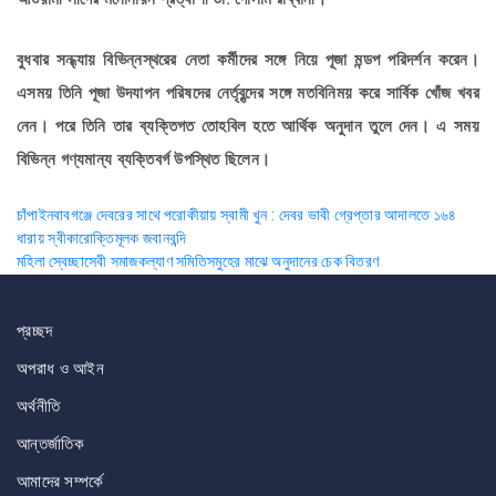
বুধবার সন্ধ্যায় বিভিন্নস্থরের নেতা কর্মীদের সঙ্গে নিয়ে পূজা মন্ডপ পরিদর্শন করেন।
এসময় তিনি পূজা উদযাপন পরিষদের নের্তৃবৃন্দের সঙ্গে মতবিনিময় করে সার্বিক খোঁজ খবর
নেন। পরে তিনি তার ব্যক্তিগত তোহবিল হতে আর্থিক অনুদান তুলে দেন। এ সময়
বিভিন্ন গণ্যমান্য ব্যক্তিবর্গ উপস্থিত ছিলেন।
Post
চাঁপাইনবাবগঞ্জে দেবরের সাথে পরোকীয়ায় স্বামী খুন : দেবর ভাবী গ্রেপ্তার আদালতে ১৬৪
ধারায় স্বীকারোক্তিমূলক জবানবন্দি
navigation
মহিলা স্বেচ্ছাসেবী সমাজকল্যাণ সমিতিসমুহের মাঝে অনুদানের চেক বিতরণ
প্রচ্ছদ
অপরাধ ও আইন
অর্থনীতি
আন্তর্জাতিক
আমাদের সম্পর্কে