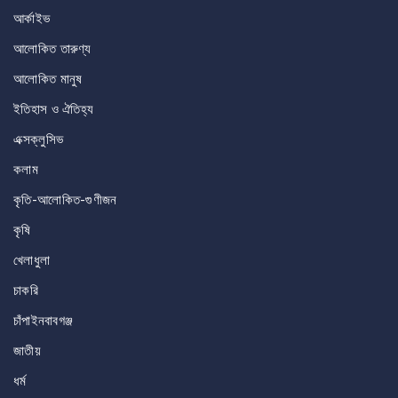
আর্কাইভ
আলোকিত তারুণ্য
আলোকিত মানুষ
ইতিহাস ও ঐতিহ্য
এক্সক্লুসিভ
কলাম
কৃতি-আলোকিত-গুণীজন
কৃষি
খেলাধুলা
চাকরি
চাঁপাইনবাবগঞ্জ
জাতীয়
ধর্ম