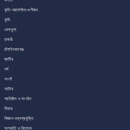
কলাম
কৃতি-আলোকিত-গুণীজন
কৃষি
খেলাধুলা
চাকরি
চাঁপাইনবাবগঞ্জ
জাতীয়
ধর্ম
নওগাঁ
নাটোর
প্রতিষ্ঠান ও সংগঠন
ফিচার
বিজ্ঞান-তথ্যপ্রযুক্তি
সংস্কৃতি ও বিনোদন