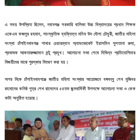
এ সময় উপস্থিত ছিলেন, নবাবগঞ্জ সরকারি বালিকা উচ্চ বিদ্যালয়ের প্রধান শিক্ষক
একেএম ফজলুর রহমান, সাংস্কৃতিক ব্যক্তিত্ব মনিম উদ দৌলা চৌধুরী, জাতীয় মহিলা
সংস্থা চাঁপাইনবাবগঞ্জ শাখার চেয়ারম্যান অ্যাডভোকেট ইয়াসমিন সুলতানা রুমা,
প্রভাষক আকতারুজ্জামান মন্টু প্রমুখ। আলোচনা সভা শেষে বিভিন্ন প্রতিযোগিতার
বিজয়ীদের মাঝে পুরস্কার বিতরণ করা হয়।
অপর দিকে চাঁপাইনবাবগঞ্জে জাতীয় মহিলা সংস্থার আয়োজনে বঙ্গবন্ধু শেখ মুজিবর
রহমানের কনিষ্ঠ পুত্র শেখ রাসেলের ৫৪তম জন্মবার্ষিকী উপলক্ষে আলোচনা সভা ও কেক
কাটা অনুষ্ঠিত হয়েছে।