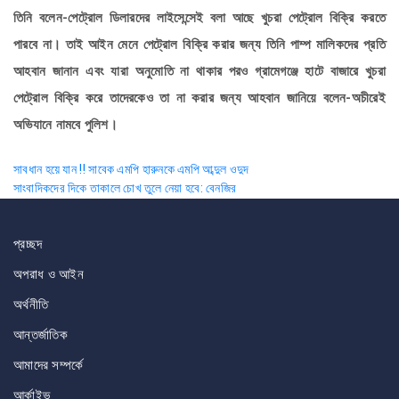
তিনি বলেন-পেট্রোল ডিলারদের লাইসেন্সেই বলা আছে খুচরা পেট্রোল বিক্রি করতে
পারবে না। তাই আইন মেনে পেট্রোল বিক্রি করার জন্য তিনি পাম্প মালিকদের প্রতি
আহবান জানান এবং যারা অনুমোতি না থাকার পরও গ্রামেগঞ্জে হাটে বাজারে খুচরা
পেট্রোল বিক্রি করে তাদেরকেও তা না করার জন্য আহবান জানিয়ে বলেন-অচীরেই
অভিযানে নামবে পুলিশ।
Post
সাবধান হয়ে যান !! সাবেক এমপি হারুনকে এমপি আব্দুল ওদুদ
সাংবাদিকদের দিকে তাকালে চোখ তুলে নেয়া হবে: বেনজির
navigation
প্রচ্ছদ
অপরাধ ও আইন
অর্থনীতি
আন্তর্জাতিক
আমাদের সম্পর্কে
আর্কাইভ