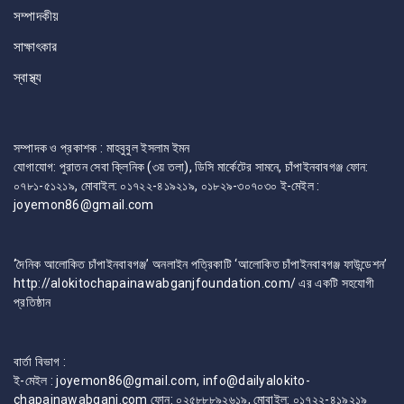
সম্পাদকীয়
সাক্ষাৎকার
স্বাস্থ্য
সম্পাদক ও প্রকাশক : মাহবুবুল ইসলাম ইমন
যোগাযোগ: পুরাতন সেবা ক্লিনিক (৩য় তলা), ডিসি মার্কেটের সামনে, চাঁপাইনবাবগঞ্জ ফোন:
০৭৮১-৫১২১৯, মোবাইল: ০১৭২২-৪১৯২১৯, ০১৮২৯-৩০৭০৩০ ই-মেইল :
joyemon86@gmail.com
‘দৈনিক আলোকিত চাঁপাইনবাবগঞ্জ’ অনলাইন পত্রিকাটি ‘আলোকিত চাঁপাইনবাবগঞ্জ ফাউন্ডেশন’
http://alokitochapainawabganjfoundation.com/ এর একটি সহযোগী
প্রতিষ্ঠান
বার্তা বিভাগ :
ই-মেইল : joyemon86@gmail.com, info@dailyalokito-
chapainawabganj.com ফোন: ০২৫৮৮৮৯২৬১৯, মোবাইল: ০১৭২২-৪১৯২১৯