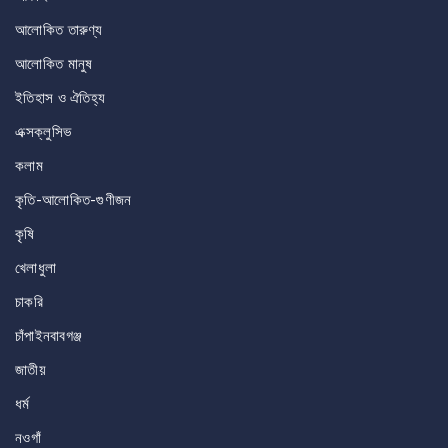
আলোকিত তারুণ্য
আলোকিত মানুষ
ইতিহাস ও ঐতিহ্য
এক্সক্লুসিভ
কলাম
কৃতি-আলোকিত-গুণীজন
কৃষি
খেলাধুলা
চাকরি
চাঁপাইনবাবগঞ্জ
জাতীয়
ধর্ম
নওগাঁ