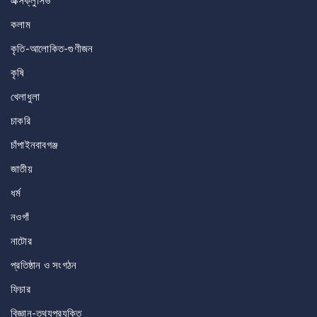
এক্সক্লুসিভ
কলাম
কৃতি-আলোকিত-গুণীজন
কৃষি
খেলাধুলা
চাকরি
চাঁপাইনবাবগঞ্জ
জাতীয়
ধর্ম
নওগাঁ
নাটোর
প্রতিষ্ঠান ও সংগঠন
ফিচার
বিজ্ঞান-তথ্যপ্রযুক্তি