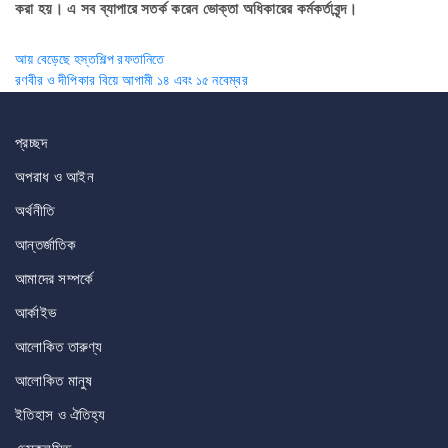
করা হয়। এ সব ব্যাপারে সতর্ক করেন ভোক্তা অধিকারের কর্মকর্তাবৃন্দ।
Post
আয় বেড়েছে হস্তশিল্প রফতানিতে
রণবীর ও দীপিকার বিয়ে আগামী ১৪ এবং ১৫ নবেম্বর
navigation
প্রচ্ছদ
অপরাধ ও আইন
অর্থনীতি
আন্তর্জাতিক
আমাদের সম্পর্কে
আর্কাইভ
আলোকিত তারুণ্য
আলোকিত মানুষ
ইতিহাস ও ঐতিহ্য