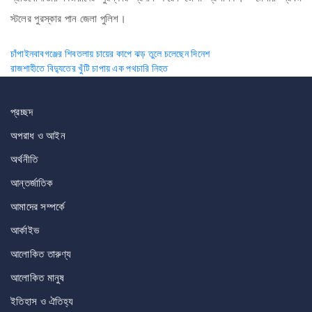
স্টলের পুরস্কার পান জেলা পুলিশ।
Post
চাঁপাইনবাবগঞ্জের শিবতলায় চায়ের কাপে ঝড় তুলে চলেছেন দিনেশ
রাজশাহীতে বিদ্যুতের খুঁটি চাপায় এক পথচারি নিহত
navigation
প্রচ্ছদ
অপরাধ ও আইন
অর্থনীতি
আন্তর্জাতিক
আমাদের সম্পর্কে
আর্কাইভ
আলোকিত তারুণ্য
আলোকিত মানুষ
ইতিহাস ও ঐতিহ্য