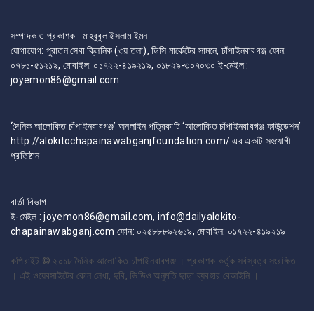
সম্পাদক ও প্রকাশক : মাহবুবুল ইসলাম ইমন
যোগাযোগ: পুরাতন সেবা ক্লিনিক (৩য় তলা), ডিসি মার্কেটের সামনে, চাঁপাইনবাবগঞ্জ ফোন:
০৭৮১-৫১২১৯, মোবাইল: ০১৭২২-৪১৯২১৯, ০১৮২৯-৩০৭০৩০ ই-মেইল :
joyemon86@gmail.com
‘দৈনিক আলোকিত চাঁপাইনবাবগঞ্জ’ অনলাইন পত্রিকাটি ‘আলোকিত চাঁপাইনবাবগঞ্জ ফাউন্ডেশন’
http://alokitochapainawabganjfoundation.com/ এর একটি সহযোগী
প্রতিষ্ঠান
বার্তা বিভাগ :
ই-মেইল : joyemon86@gmail.com, info@dailyalokito-
chapainawabganj.com ফোন: ০২৫৮৮৮৯২৬১৯, মোবাইল: ০১৭২২-৪১৯২১৯
কপিরাইট © ২০১৮
দৈনিক আলোকিত চাঁপাইনবাবগঞ্জ । প্রকাশক কর্তৃক সর্বস্বত্ব সংরক্ষিত
। এই ওয়েবসাইটের কোন লেখা, ছবি, ভিডিও অনুমতি ছাড়া ব্যবহার বেআইনি ।