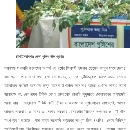
চাঁপাইনবাবগঞ্জ জেলা পুলিশ স্টল প্রথম
নবাবগঞ্জ সরকারি কলেজের অনার্স ২য় বর্ষের শিক্ষার্থী ইমরান হোসেন বন্ধুর সাথে মেলায়
এসেছেন। তার সাথে কথা হলে সে জানায়, দেশকে দুর্নীতিমুক্ত করতে এমন মেলার
আয়োজন স্যতিই আমাদের জন্য অনেক উপকারে আসবে। আমরা এখানে আসার আগে
জানাতাম না, রেলওয়ের টিকিট কোন ইন্টারনেট ছাড়াই শূধুমাত্র মোবাইলের মাধ্যমেই
জানা যায়। তাছাড়াও টিকিট কাটা ট্রেনের অবস্থানও মুঠাফোনের মাধ্যমেই আমরা
জানতে পারবো। ৩ দিনের এ মেলায় সরকারি-বেসরকারি বিভিন্ন দপ্তরের ৫৭ টি স্টল
অংশগ্রহণ করেছে। যার মধ্যে সরকারি দপ্তরের সংখ্যা ছিল ৪৭টি। শেষে বিভিন্ন
প্রতিযোগীতায় বিজয়ীদের পুরস্কার প্রদান করেন জেলা প্রশাসক। মেলায় প্রথম