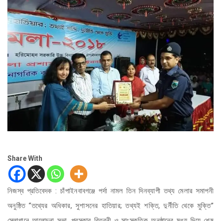
Share With
নিজস্ব প্রতিবেদক : চাঁপাইনবাবগঞ্জে পর্দা নামল তিন দিনব্যাপী তথ্য মেলার সমাপনী
অনুষ্ঠিত “তথ্যের অধিকার, সুশাসনের হাতিয়ার; তথ্যই শক্তি, দুর্নীতি থেকে মুক্তি”
স্লোগানে আলোচনা সভা, পুরস্কার বিতরনী ও সাংস্কৃতিক অনুষ্ঠানের মধ্য দিয়ে শেষ