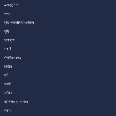
এক্সক্লুসিভ
কলাম
কৃতি-আলোকিত-গুণীজন
কৃষি
খেলাধুলা
চাকরি
চাঁপাইনবাবগঞ্জ
জাতীয়
ধর্ম
নওগাঁ
নাটোর
প্রতিষ্ঠান ও সংগঠন
ফিচার