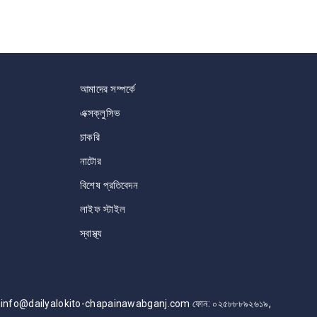
আমাদের সম্পর্কে
এক্সক্লুসিভ
চাকরি
নাটোর
বিশেষ প্রতিবেদন
লাইফ স্টাইল
স্বাস্থ্য
info@dailyalokito-chapainawabganj.com ফোন: ০২৫৮৮৮৯২৬১৯,