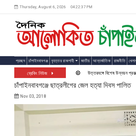
Skip
Thursday, August 6, 2026
04:22:37 PM
to
content
প্রচ্ছদ
চাঁপাইনবাবগঞ্জ
বৃহত্তর রাজশাহী
জাতীয়
আন্তর্জাতিক
রাজনীতি
খেলাধ
উত্তরবঙ্গে বিশেষ উন্নয়ন প্রকল্প চালু
ব্রেকিং নিউজ
চাঁপাইনবাবগঞ্জে ছাত্রলীগের জেল হত্যা দিবস পালিত
Nov 03, 2018