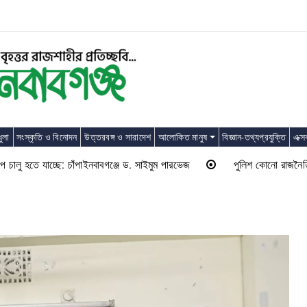
ুলা
সংস্কৃতি ও বিনোদন
উত্তরবঙ্গ ও সারাদেশ
আলোকিত মানুষ
বিজ্ঞান-তথ্যপ্রযুক্তি
এক্স
 হতে যাচ্ছে: চাঁপাইনবাবগঞ্জে ড. সাইমুম পারভেজ
পুলিশ কোনো রাজনৈতিক দলের ল