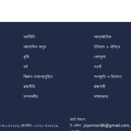
অর্থনীতি
আন্তর্জাতিক
আলোকিত মানুষ
ইতিহাস ও ঐতিহ্য
কৃষি
খেলাধুলা
ধর্ম
নওগাঁ
বিজ্ঞান-তথ্যপ্রযুক্তি
সংস্কৃতি ও বিনোদন
রাজনীতি
রাজশাহী
সম্পাদকীয়
সাক্ষাৎকার
বার্তা বিভাগ :
ফোন: ০৭৮১-৫১২১৯, মোবাইল: ০১৭২২-৪১৯২১৯,
ই-মেইল : joyemon86@gmail.com, 