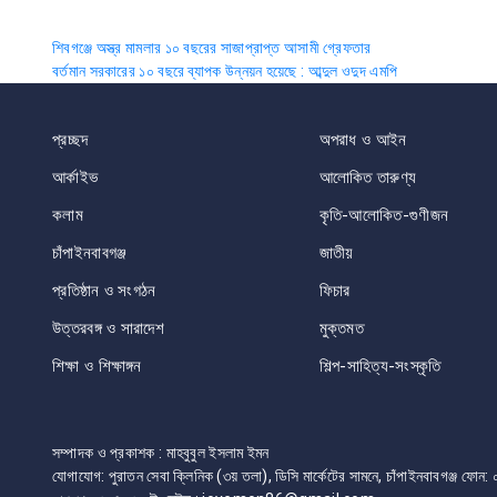
Post
শিবগঞ্জে অস্ত্র মামলার ১০ বছরের সাজাপ্রাপ্ত আসামী গ্রেফতার
বর্তমান সরকারের ১০ বছরে ব্যাপক উন্নয়ন হয়েছে : আব্দুল ওদুদ এমপি
navigation
প্রচ্ছদ
অপরাধ ও আইন
আর্কাইভ
আলোকিত তারুণ্য
কলাম
কৃতি-আলোকিত-গুণীজন
চাঁপাইনবাবগঞ্জ
জাতীয়
প্রতিষ্ঠান ও সংগঠন
ফিচার
উত্তরবঙ্গ ও সারাদেশ
মুক্তমত
শিক্ষা ও শিক্ষাঙ্গন
শিল্প-সাহিত্য-সংস্কৃতি
সম্পাদক ও প্রকাশক : মাহবুবুল ইসলাম ইমন
যোগাযোগ: পুরাতন সেবা ক্লিনিক (৩য় তলা), ডিসি মার্কেটের সামনে, চাঁপাইনবাবগঞ্জ 