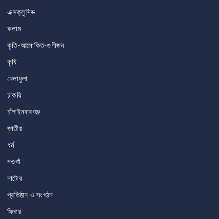
এক্সক্লুসিভ
কলাম
কৃতি-আলোকিত-গুণীজন
কৃষি
খেলাধুলা
চাকরি
চাঁপাইনবাবগঞ্জ
জাতীয়
ধর্ম
নওগাঁ
নাটোর
প্রতিষ্ঠান ও সংগঠন
ফিচার