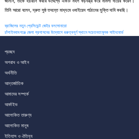
জানান, তাকে হয়রানি করার উদ্দেশ্যে একটি মহল ষড়যন্ত্র করে মামলা দায়ের করেন।
তিনি আরো বলেন, দ্রুত সুষ্ঠ তদন্তে মাধ্যমে ওবাইয়েদ পাঠানের মুক্তি দাবি করছি।
Post
ব্রাজিলের নতুন প্রেসিডেন্ট জেইর বলসোনারো
চাঁপাইনবাবগঞ্জে জেলা প্রশাসনের উদ্যোগে গুরুত্বপূর্ণ স্থানে সচেতনতামূলক সাইনবোর্ড
navigation
প্রচ্ছদ
অপরাধ ও আইন
অর্থনীতি
আন্তর্জাতিক
আমাদের সম্পর্কে
আর্কাইভ
আলোকিত তারুণ্য
আলোকিত মানুষ
ইতিহাস ও ঐতিহ্য