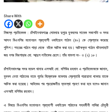
Share With
নিজস্ব প্রতিবেদক : চাঁপাইনবাবগঞ্জে সোমবার দুপুরে যুবদলের সাবেক সভাপতি ও সদর
আসন বিএনপির মনোনয়ন প্রত্যাশী ওবাইয়েদ পাঠান (৪০) কে গ্রেপ্তার করেছে
পুলিশ। শহরের পাঠান পাড়া থেকে তাঁকে আটক করা হয়। আটককৃত পাঠান বটতলাহাট
জয় নগর মিরপাড়ার মো. আব্দুল লতিফের ছেলে। তাঁর মামলা নং- ৩ (২) ১৮।
চাঁপাইনবাবগঞ্জ সদর মডেল থানার এসআই মো. মশিউর রহমান এ প্রতিবেদককে জানান,
যুবদল নেতা পাঠানের নামে পূর্বের বিষ্ফোরক মামলার গ্রেপ্তারি পরোয়ানা থাকায় তাকে
আটক করা হয়েছে। আটকের পর প্রয়োজনীয় ব্যবস্থা গ্রহণ করা হবে বলেও জানান
এসআই মশিউর রহমান।
এ বিষয়ে বিএনপির মনোনয়ন প্রত্যাশী ওবাইয়েদ পাঠানের সহধর্মীনী নাদিরা চৌধুরী