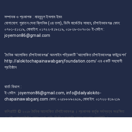
সম্পাদক ও প্রকাশক : মাহবুবুল ইসলাম ইমন
যোগাযোগ: পুরাতন সেবা ক্লিনিক (৩য় তলা), ডিসি মার্কেটের সামনে, চাঁপাইনবাবগঞ্জ ফোন:
০৭৮১-৫১২১৯, মোবাইল: ০১৭২২-৪১৯২১৯, ০১৮২৯-৩০৭০৩০ ই-মেইল :
joyemon86@gmail.com
‘দৈনিক আলোকিত চাঁপাইনবাবগঞ্জ’ অনলাইন পত্রিকাটি ‘আলোকিত চাঁপাইনবাবগঞ্জ ফাউন্ডেশন’
http://alokitochapainawabganjfoundation.com/ এর একটি সহযোগী
প্রতিষ্ঠান
বার্তা বিভাগ :
ই-মেইল : joyemon86@gmail.com, info@dailyalokito-
chapainawabganj.com ফোন: ০২৫৮৮৮৯২৬১৯, মোবাইল: ০১৭২২-৪১৯২১৯
কপিরাইট © ২০১৮
দৈনিক আলোকিত চাঁপাইনবাবগঞ্জ । প্রকাশক কর্তৃক সর্বস্বত্ব সংরক্ষিত
। এই ওয়েবসাইটের কোন লেখা, ছবি, ভিডিও অনুমতি ছাড়া ব্যবহার বেআইনি ।