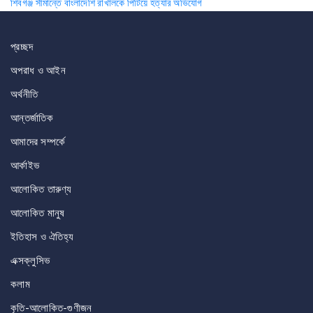
শিবগঞ্জ সীমান্তে বাংলাদেশি রাখালকে পিটিয়ে হত্যার অভিযোগ
navigation
প্রচ্ছদ
অপরাধ ও আইন
অর্থনীতি
আন্তর্জাতিক
আমাদের সম্পর্কে
আর্কাইভ
আলোকিত তারুণ্য
আলোকিত মানুষ
ইতিহাস ও ঐতিহ্য
এক্সক্লুসিভ
কলাম
কৃতি-আলোকিত-গুণীজন