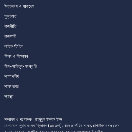
উত্তরবঙ্গ ও সারাদেশ
মুক্তমত
রাজনীতি
রাজশাহী
লাইফ স্টাইল
শিক্ষা ও শিক্ষাঙ্গন
শিল্প-সাহিত্য-সংস্কৃতি
সম্পাদকীয়
সাক্ষাৎকার
স্বাস্থ্য
সম্পাদক ও প্রকাশক : মাহবুবুল ইসলাম ইমন
যোগাযোগ: পুরাতন সেবা ক্লিনিক (৩য় তলা), ডিসি মার্কেটের সামনে, চাঁপাইনবাবগঞ্জ ফোন:
০৭৮১-৫১২১৯, মোবাইল: ০১৭২২-৪১৯২১৯, ০১৮২৯-৩০৭০৩০ ই-মেইল :