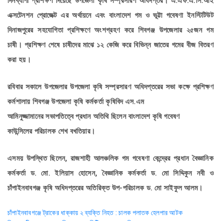
দিনব্যাপী প্রশিক্ষণ দিয়েছে উপজেলা কৃষি সম্প্রসারণ অধিদপ্তর। এ.এফ.এ.সি.আই
এক্সটেনশন প্রোজেক্ট এর অর্থায়নে এবং বাংলাদেশ গম ও ভূট্টা গবেষণা
ইনস্টিটিউট
দিনাজপুরের সহযোগিতা প্রশিক্ষণে অংশগ্রহণ করে শিবগঞ্জ উপজেলার
২৫জন গম
চাষী। প্রশিক্ষণ শেষে চাষীদের মাঝে ১২ কেজি করে বিভিন্ন জাতের
গমের বীজ বিতরণ
করা হয়।
রবিবার সকালে উপজেলার উপজেলা কৃষি সম্প্রসারণ অধিদপ্তরের সভা কক্ষে
প্রশিক্ষণ
কর্মশালায় শিবগঞ্জ উপজেলা কৃষি কর্মকর্তা কৃষিবিদ এস.এম
আমিনুজ্জামানের সভাপতিত্বে প্রধান অতিথি ছিলেন বাংলাদেশ কৃষি গবেষণ
কাউন্সিলের পরিচালক শেখ বখতিয়ার।
এসময় উপস্থিত ছিলেন, রাজশাহী আলঞ্চলিক গম গবেষণা কেন্দ্রের প্রধান বৈজ্ঞানিক
কর্মকর্তা ড. মো. ইলিয়াস হোসেন, বৈজ্ঞানিক কর্মকর্তা ড. মো সিদ্দিকুন নবী ও
চাঁপাইনবাবগঞ্জ কৃষি অধিদপ্তরের অতিরিক্ত উপ-পরিচালক ড. মো সাইফুল আলম।
Post
চাঁপাইনবাবগঞ্জে ট্রাকের ধাক্কায় ২ ব্যক্তি নিহত : চালক পলাতক হেলপার আটক