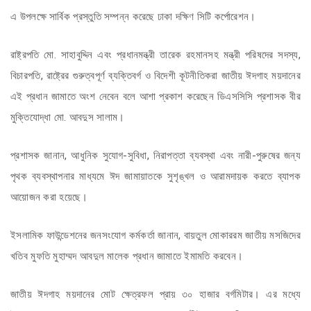
এ উপলক্ষে সার্বিক প্রস্তুতি সম্পন্ন করেছে ঢাকা দক্ষিণ সিটি কর্পোরেশন।
রাষ্ট্রপতি মো. সাহাবুদ্দিন এবং প্রধানমন্ত্রী তারেক রহমানসহ মন্ত্রী পরিষদের সদস্য,
বিচারপতি, রাষ্ট্রের গুরুত্বপূর্ণ ব্যক্তিবর্গ ও বিদেশী কূটনীতিকরা জাতীয় ঈদগাহ ময়দানের
এই প্রধান জামাতে অংশ নেবেন বলে আশা প্রকাশ করেছেন ডিএসসিসি প্রশাসক বীর
মুক্তিযোদ্ধা মো. আবদুস সালাম।
প্রশাসক জানান, আধুনিক সুযোগ-সুবিধা, নিরাপত্তা ব্যবস্থা এবং নারী-পুরুষের জন্য
পৃথক ব্যবস্থাপনার মাধ্যমে ঈদ জামায়াতকে সুশৃঙ্খল ও আরামদায়ক করতে ব্যাপক
আয়োজন করা হয়েছে।
ইসলামিক ফাউন্ডেশনের জনসংযোগ কর্মকর্তা জানান, বায়তুল মোকাররম জাতীয় মসজিদের
খতিব মুফতি মুহাম্মদ আবদুল মালেক প্রধান জামাতে ইমামতি করবেন।
জাতীয় ঈদগাহ ময়দানের মোট ক্ষেত্রফল প্রায় ৩০ হাজার বর্গমিটার। এর মধ্যে