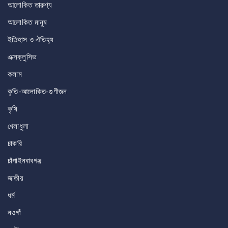
আলোকিত তারুণ্য
আলোকিত মানুষ
ইতিহাস ও ঐতিহ্য
এক্সক্লুসিভ
কলাম
কৃতি-আলোকিত-গুণীজন
কৃষি
খেলাধুলা
চাকরি
চাঁপাইনবাবগঞ্জ
জাতীয়
ধর্ম
নওগাঁ