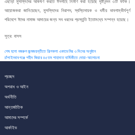
এছাড়া মুসল্লিদের আকর্ষণ করতে ঈদগাহে নির্মাণ করা হয়েছে দৃষ্টিনন্দন ৩টি ফটক।
আয়োজকরা জানিয়েছেন, মুসল্লিদের নিরাপদ, স্বস্তিদায়ক ও ধর্মীয় ভাবগাম্ভীর্যপূর্ণ
পরিবেশে ঈদের নামাজ আদায়ের জন্য সব ধরনের প্রস্তুতি ইতোমধ্যে সম্পন্ন হয়েছে।
সূত্র: বাসস
Post
শেষ হলো নজরুল জন্মজয়ন্তীতে শিল্পকলা একাডেমির ৩ দিনের অনুষ্ঠান
চাঁপাইনবাবগঞ্জে শহীদ জিয়ার ৪৫তম শাহাদাত বার্ষিকীতে দোয়া-আলোচনা
navigation
প্রচ্ছদ
অপরাধ ও আইন
অর্থনীতি
আন্তর্জাতিক
আমাদের সম্পর্কে
আর্কাইভ