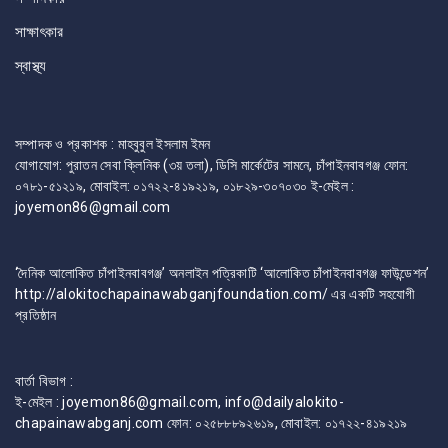
সাক্ষাৎকার
স্বাস্থ্য
সম্পাদক ও প্রকাশক : মাহবুবুল ইসলাম ইমন
যোগাযোগ: পুরাতন সেবা ক্লিনিক (৩য় তলা), ডিসি মার্কেটের সামনে, চাঁপাইনবাবগঞ্জ ফোন:
০৭৮১-৫১২১৯, মোবাইল: ০১৭২২-৪১৯২১৯, ০১৮২৯-৩০৭০৩০ ই-মেইল :
joyemon86@gmail.com
‘দৈনিক আলোকিত চাঁপাইনবাবগঞ্জ’ অনলাইন পত্রিকাটি ‘আলোকিত চাঁপাইনবাবগঞ্জ ফাউন্ডেশন’
http://alokitochapainawabganjfoundation.com/ এর একটি সহযোগী
প্রতিষ্ঠান
বার্তা বিভাগ :
ই-মেইল : joyemon86@gmail.com, info@dailyalokito-
chapainawabganj.com ফোন: ০২৫৮৮৮৯২৬১৯, মোবাইল: ০১৭২২-৪১৯২১৯