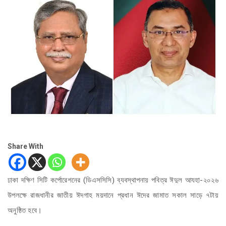
Share With
ঢাকা দক্ষিণ সিটি কর্পোরেশনের (ডিএসসিসি) ব্যবস্থাপনায় পবিত্র ঈদুল আযহা-২০২৬
উপলক্ষে রাজধানীর জাতীয় ঈদগাহ ময়দানে প্রধান ঈদের জামাত সকাল সাড়ে ৭টায়
অনুষ্ঠিত হবে।