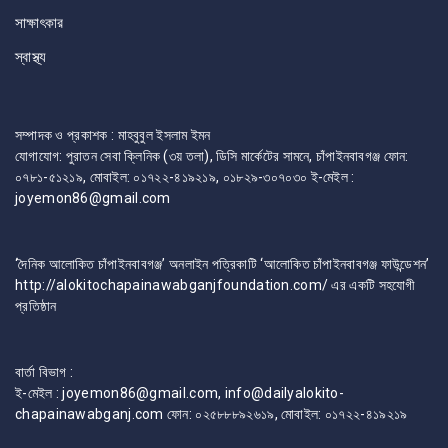
সাক্ষাৎকার
স্বাস্থ্য
সম্পাদক ও প্রকাশক : মাহবুবুল ইসলাম ইমন
যোগাযোগ: পুরাতন সেবা ক্লিনিক (৩য় তলা), ডিসি মার্কেটের সামনে, চাঁপাইনবাবগঞ্জ ফোন:
০৭৮১-৫১২১৯, মোবাইল: ০১৭২২-৪১৯২১৯, ০১৮২৯-৩০৭০৩০ ই-মেইল :
joyemon86@gmail.com
‘দৈনিক আলোকিত চাঁপাইনবাবগঞ্জ’ অনলাইন পত্রিকাটি ‘আলোকিত চাঁপাইনবাবগঞ্জ ফাউন্ডেশন’
http://alokitochapainawabganjfoundation.com/ এর একটি সহযোগী
প্রতিষ্ঠান
বার্তা বিভাগ :
ই-মেইল : joyemon86@gmail.com, info@dailyalokito-
chapainawabganj.com ফোন: ০২৫৮৮৮৯২৬১৯, মোবাইল: ০১৭২২-৪১৯২১৯