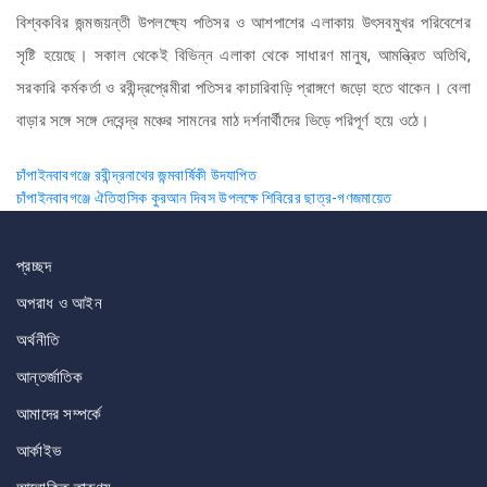
বিশ্বকবির জন্মজয়ন্তী উপলক্ষ্যে পতিসর ও আশপাশের এলাকায় উৎসবমুখর পরিবেশের
সৃষ্টি হয়েছে। সকাল থেকেই বিভিন্ন এলাকা থেকে সাধারণ মানুষ, আমন্ত্রিত অতিথি,
সরকারি কর্মকর্তা ও রবীন্দ্রপ্রেমীরা পতিসর কাচারিবাড়ি প্রাঙ্গণে জড়ো হতে থাকেন। বেলা
বাড়ার সঙ্গে সঙ্গে দেবেন্দ্র মঞ্চের সামনের মাঠ দর্শনার্থীদের ভিড়ে পরিপূর্ণ হয়ে ওঠে।
Post
চাঁপাইনবাবগঞ্জে রবীন্দ্রনাথের জন্মবার্ষিকী উদযাপিত
চাঁপাইনবাবগঞ্জে ঐতিহাসিক কুরআন দিবস উপলক্ষে শিবিরের ছাত্র-গণজমায়েত
navigation
প্রচ্ছদ
অপরাধ ও আইন
অর্থনীতি
আন্তর্জাতিক
আমাদের সম্পর্কে
আর্কাইভ