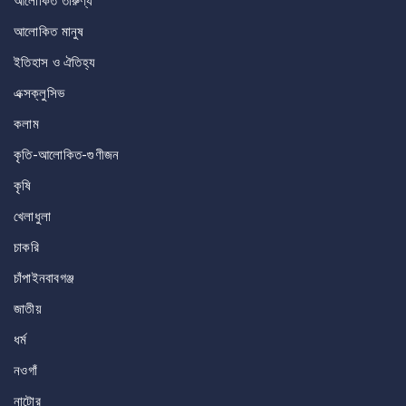
আলোকিত তারুণ্য
আলোকিত মানুষ
ইতিহাস ও ঐতিহ্য
এক্সক্লুসিভ
কলাম
কৃতি-আলোকিত-গুণীজন
কৃষি
খেলাধুলা
চাকরি
চাঁপাইনবাবগঞ্জ
জাতীয়
ধর্ম
নওগাঁ
নাটোর