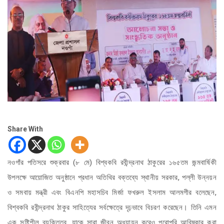
Share With
নওগাঁর পতিসরে শুক্রবার (৮ মে) বিশ্বকবি রবীন্দ্রনাথ ঠাকুরের ১৬৫তম জন্মবার্ষিকী
উপলক্ষে আয়োজিত অনুষ্ঠানে প্রধান অতিথির বক্তব্যে স্থানীয় সরকার, পল্লী উন্নয়ন
ও সমবায় মন্ত্রী এবং বিএনপি মহাসচিব মির্জা ফখরুল ইসলাম আলমগীর বলেছেন,
বিশ্বকবি রবীন্দ্রনাথ ঠাকুর সাহিত্যের সর্বক্ষেত্রে দৃঢ়ভাবে বিচরণ করেছেন। তিনি এমন
এক সৃষ্টিশীল ব্যক্তিত্ব, যাকে সারা জীবন অধ্যায়ন করেও পুরোপুরি আবিষ্কার করা