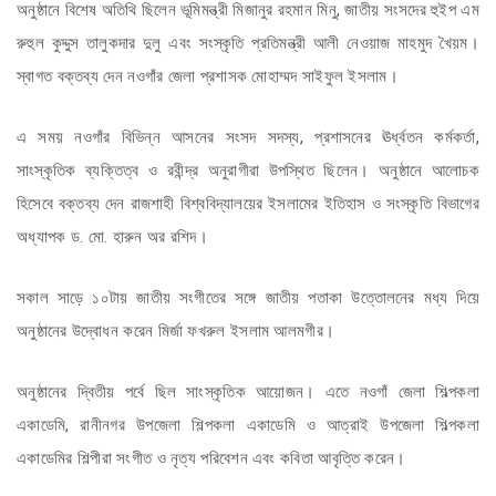
অনুষ্ঠানে বিশেষ অতিথি ছিলেন ভূমিমন্ত্রী মিজানুর রহমান মিনু, জাতীয় সংসদের হুইপ এম
রুহুল কুদ্দুস তালুকদার দুলু এবং সংস্কৃতি প্রতিমন্ত্রী আলী নেওয়াজ মাহমুদ খৈয়ম।
স্বাগত বক্তব্য দেন নওগাঁর জেলা প্রশাসক মোহাম্মদ সাইফুল ইসলাম।
এ সময় নওগাঁর বিভিন্ন আসনের সংসদ সদস্য, প্রশাসনের ঊর্ধ্বতন কর্মকর্তা,
সাংস্কৃতিক ব্যক্তিত্ব ও রবীন্দ্র অনুরাগীরা উপস্থিত ছিলেন। অনুষ্ঠানে আলোচক
হিসেবে বক্তব্য দেন রাজশাহী বিশ্ববিদ্যালয়ের ইসলামের ইতিহাস ও সংস্কৃতি বিভাগের
অধ্যাপক ড. মো. হারুন অর রশিদ।
সকাল সাড়ে ১০টায় জাতীয় সংগীতের সঙ্গে জাতীয় পতাকা উত্তোলনের মধ্য দিয়ে
অনুষ্ঠানের উদ্বোধন করেন মির্জা ফখরুল ইসলাম আলমগীর।
অনুষ্ঠানের দ্বিতীয় পর্বে ছিল সাংস্কৃতিক আয়োজন। এতে নওগাঁ জেলা শিল্পকলা
একাডেমি, রানীনগর উপজেলা শিল্পকলা একাডেমি ও আত্রাই উপজেলা শিল্পকলা
একাডেমির শিল্পীরা সংগীত ও নৃত্য পরিবেশন এবং কবিতা আবৃত্তি করেন।