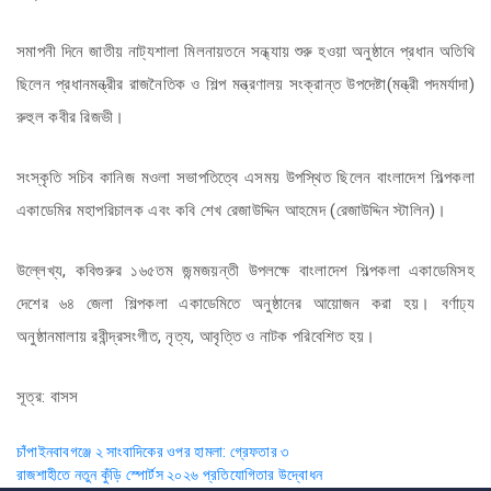
সমাপনী দিনে জাতীয় নাট্যশালা মিলনায়তনে সন্ধ্যায় শুরু হওয়া অনুষ্ঠানে প্রধান অতিথি
ছিলেন প্রধানমন্ত্রীর রাজনৈতিক ও শিল্প মন্ত্রণালয় সংক্রান্ত উপদেষ্টা(মন্ত্রী পদমর্যাদা)
রুহুল কবীর রিজভী।
সংস্কৃতি সচিব কানিজ মওলা সভাপতিত্বে এসময় উপস্থিত ছিলেন বাংলাদেশ শিল্পকলা
একাডেমির মহাপরিচালক এবং কবি শেখ রেজাউদ্দিন আহমেদ (রেজাউদ্দিন স্টালিন)।
উল্লেখ্য, কবিগুরুর ১৬৫তম জন্মজয়ন্তী উপলক্ষে বাংলাদেশ শিল্পকলা একাডেমিসহ
দেশের ৬৪ জেলা শিল্পকলা একাডেমিতে অনুষ্ঠানের আয়োজন করা হয়। বর্ণাঢ্য
অনুষ্ঠানমালায় রবীন্দ্রসংগীত, নৃত্য, আবৃত্তি ও নাটক পরিবেশিত হয়।
সূত্র: বাসস
Post
চাঁপাইনবাবগঞ্জে ২ সাংবাদিকের ওপর হামলা: গ্রেফতার ৩
রাজশাহীতে নতুন কুঁড়ি স্পোর্টস ২০২৬ প্রতিযোগিতার উদ্বোধন