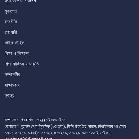
উত্তরবঙ্গ ও সারাদেশ
মুক্তমত
রাজনীতি
রাজশাহী
লাইফ স্টাইল
শিক্ষা ও শিক্ষাঙ্গন
শিল্প-সাহিত্য-সংস্কৃতি
সম্পাদকীয়
সাক্ষাৎকার
স্বাস্থ্য
সম্পাদক ও প্রকাশক : মাহবুবুল ইসলাম ইমন
যোগাযোগ: পুরাতন সেবা ক্লিনিক (৩য় তলা), ডিসি মার্কেটের সামনে, চাঁপাইনবাবগঞ্জ ফোন:
০৭৮১-৫১২১৯, মোবাইল: ০১৭২২-৪১৯২১৯, ০১৮২৯-৩০৭০৩০ ই-মেইল :