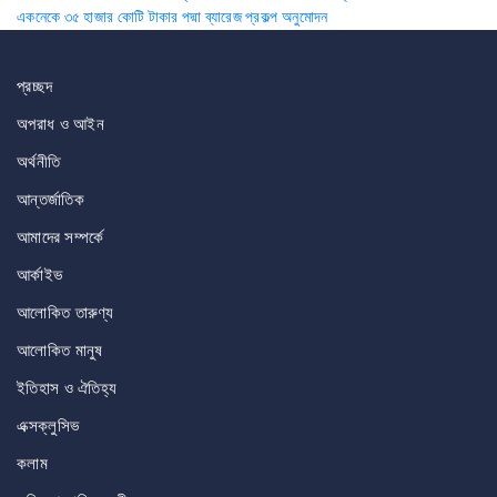
Post
একনেকে ৩৫ হাজার কোটি টাকার পদ্মা ব্যারেজ প্রকল্প অনুমোদন
navigation
প্রচ্ছদ
অপরাধ ও আইন
অর্থনীতি
আন্তর্জাতিক
আমাদের সম্পর্কে
আর্কাইভ
আলোকিত তারুণ্য
আলোকিত মানুষ
ইতিহাস ও ঐতিহ্য
এক্সক্লুসিভ
কলাম