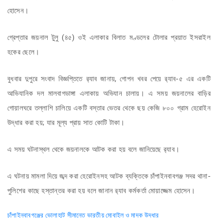
হোসেন।
গ্রেপ্তার জয়নাল টুলু (৪৫) ওই এলাকার বিলাত মণ্ডলের টোলার প্রয়াত ইসরাইল
হকের ছেলে।
বুধবার দুপুরে সংবাদ বিজ্ঞপ্তিতে র‌্যাব জানায়, গোপন খবর পেয়ে র‌্যাব-৫ এর একটি
আভিযানিক দল মালবাগডাঙ্গা এলাকায় অভিযান চালায়। এ সময় জয়নালের বাড়ির
গোয়ালঘরে তল্লাশি চালিয়ে একটি বস্তার ভেতর থেকে ছয় কেজি ৮০০ গ্রাম হেরোইন
উদ্ধার করা হয়; যার মূল্য প্রায় সাত কোটি টাকা।
এ সময় ঘটনাস্থল থেকে জয়নালকে আটক করা হয় বলে জানিয়েছে র‌্যাব।
এ ঘটনায় মামলা দিয়ে জব্দ করা হেরোইনসহ আটক ব্যক্তিকে চাঁপাইনবাবগঞ্জ সদর থানা-
পুলিশের কাছে হস্তান্তর করা হয় বলে জানান র‌্যাব কর্মকর্তা মোয়াজ্জেম হোসেন।
চাঁপাইনবাবগঞ্জের ভোলাহাট সীমান্তে ভারতীয় মোবাইল ও মাদক উদ্ধার