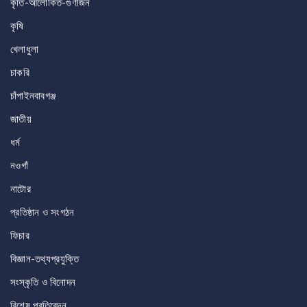
কৃতি-আলোকিত-গুণীজন
কৃষি
খেলাধুলা
চাকরি
চাঁপাইনবাবগঞ্জ
জাতীয়
ধর্ম
নওগাঁ
নাটোর
প্রতিষ্ঠান ও সংগঠন
ফিচার
বিজ্ঞান-তথ্যপ্রযুক্তি
সংস্কৃতি ও বিনোদন
বিশেষ প্রতিবেদন