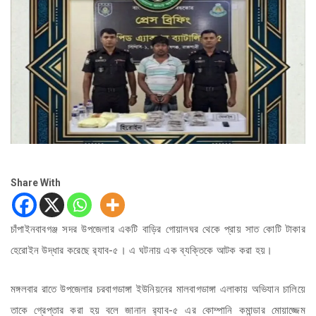
Share With
চাঁপাইনবাবগঞ্জ সদর উপজেলার একটি বাড়ির গোয়ালঘর থেকে প্রায় সাত কোটি টাকার
হেরোইন উদ্ধার করেছে র‌্যাব-৫। এ ঘটনায় এক ব্যক্তিকে আটক করা হয়।
মঙ্গলবার রাতে উপজেলার চরবাগডাঙ্গা ইউনিয়নের মালবাগডাঙ্গা এলাকায় অভিযান চালিয়ে
তাকে গ্রেপ্তার করা হয় বলে জানান র‌্যাব-৫ এর কোম্পানি কমান্ডার মোয়াজ্জেম